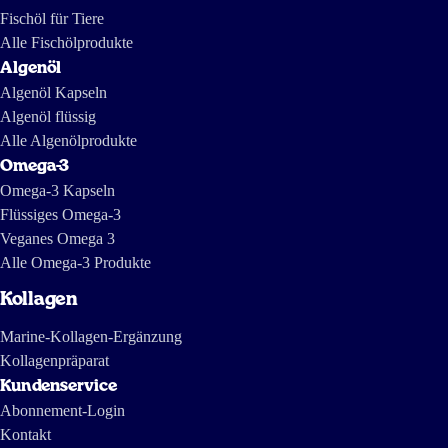
12 Mai 2025
Fischöl für Tiere
Een fijn product, dat goed oplost, met een smaakje te koop is en middels
Alle Fischölprodukte
een abonnement, dat aangepast kan worden, altijd op tijd in huis is, zodat
Algenöl
je nooit zonder zit.
Algenöl Kapseln
Helen
Algenöl flüssig
Alle Algenölprodukte
Omega-3
21 Apr 2025
Omega-3 Kapseln
Flüssiges Omega-3
Het lost handig en smaakloos op in wat koude melk wat naar mijn smaak
lekker is! Mijn huid voelt zachter aan en nagels zijn gladder.
Veganes Omega 3
Alle Omega-3 Produkte
Inge Van Holderbeke
Kollagen
Marine-Kollagen-Ergänzung
24 Mär 2025
Kollagenpräparat
Geweldig product. Verzending ook perfect.
Kundenservice
Abonnement-Login
Janny van Kleef
Kontakt