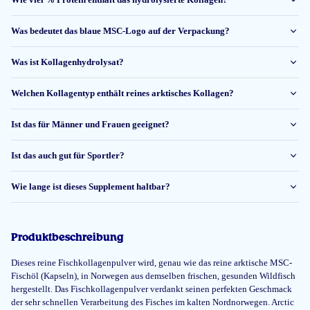
29 Nov 2025
Was bedeutet das blaue MSC-Logo auf der Verpackung?
Alles prima
Was ist Kollagenhydrolysat?
Jennifer
Welchen Kollagentyp enthält reines arktisches Kollagen?
Ist das für Männer und Frauen geeignet?
11 Nov 2025
neutrale smaak zoals beloofd, probleemloos met alles te mixen, fijne info
Ist das auch gut für Sportler?
service over product en hulp bij het bestellen, daarnaast snelle levering.
Wie lange ist dieses Supplement haltbar?
c matadin
Produktbeschreibung
17 Okt 2025
Ik heb nooit omega 3 olie bij jullie gekocht! Waarom vragen jullie deze te
Dieses reine Fischkollagenpulver wird, genau wie das reine arktische MSC-
beoordelen? Foutje denk ik?
Fischöl (Kapseln), in Norwegen aus demselben frischen, gesunden Wildfisch
hergestellt. Das Fischkollagenpulver verdankt seinen perfekten Geschmack
Tim
der sehr schnellen Verarbeitung des Fisches im kalten Nordnorwegen. Arctic