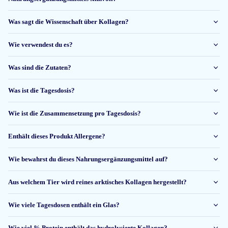
Was sagt die Wissenschaft über Kollagen?
Sylwia
Wie verwendest du es?
1 Dez 2025
Was sind die Zutaten?
Het ruikt een beetje naar vis, maar smaakt niet naar vis. Oplossen moet je
even geduld hebben ( een minuutje 😉) even met je glas blijven draaien,
Was ist die Tagesdosis?
dan heb je absoluut geen klonters! Ik neem het nu 1 week .. ik geef een
update over een maand. Over de kwaliteit kan ik niets zeggen, omdat ik
Wie ist die Zusammensetzung pro Tagesdosis?
geen deskundige ben... daar moet ik artic bleu op vertouwen..
Bianca
Enthält dieses Produkt Allergene?
Wie bewahrst du dieses Nahrungsergänzungsmittel auf?
29 Nov 2025
Aus welchem Tier wird reines arktisches Kollagen hergestellt?
alles prima
Wie viele Tagesdosen enthält ein Glas?
Jennifer
Wie viel % Protein enthält das hydrolysierte Kollagen?