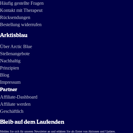
Häufig gestellte Fragen
Kontakt mit Therapeut
17 Jan 2025
Rücksendungen
Fijn en smaakloos product
Bestellung widerrufen
Arktisblau
Kim
Über Arctic Blue
Stellenangebote
23 Dez 2024
Nachhaltig
Héél tevreden
Prinzipien
Blog
Andreas Souhoka
Impressum
Partner
Affiliate-Dashboard
23 Dez 2024
Affiliate werden
Heel tevreden
Geschäftlich
Andreas Souhoka
Bleib auf dem Laufenden
Melden Sie sich für unseren Newsletter an und erfahren Sie als Erster von Aktionen und Updates.