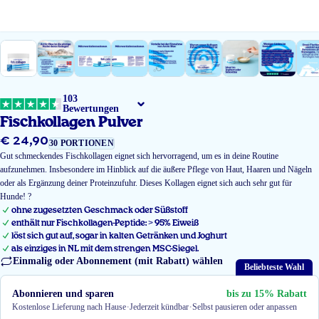
103
Bewertungen
Fischkollagen Pulver
€ 24,90
Regulärer
30 PORTIONEN
Preis
Gut schmeckendes Fischkollagen eignet sich hervorragend, um es in deine Routine
aufzunehmen. Insbesondere im Hinblick auf die äußere Pflege von Haut, Haaren und Nägeln
oder als Ergänzung deiner Proteinzufuhr. Dieses Kollagen eignet sich auch sehr gut für
Hunde! ?
ohne zugesetzten Geschmack oder Süßstoff
enthält nur Fischkollagen-Peptide: > 95% Eiweiß
löst sich gut auf, sogar in kalten Getränken und Joghurt
als einziges in NL mit dem strengen MSC-Siegel.
Einmalig oder Abonnement (mit Rabatt) wählen
Beliebteste Wahl
Abonnieren und sparen
bis zu 15% Rabatt
·
·
Kostenlose Lieferung nach Hause
Jederzeit kündbar
Selbst pausieren oder anpassen