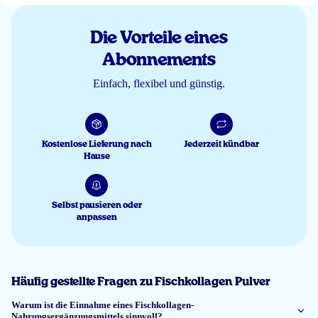
Niet in capsules helaas, ben vaak van huis poedervorm niet handig.
Die Vorteile eines
Fritz Pattinasarany
Abonnements
Einfach, flexibel und günstig.
28 Jan 2026
Geschmacksneutral, löst sich schnell auf
Claudia
Kostenlose Lieferung nach
Jederzeit kündbar
Hause
26 Dez 2025
Selbst pausieren oder
De poeder laat zich goed mengen dus lost goed op. Smaak is prima.
anpassen
Astrid Velda
Häufig gestellte Fragen zu Fischkollagen Pulver
9 Dez 2025
Warum ist die Einnahme eines Fischkollagen-
Nahrungsergänzungsmittels sinnvoll?
Grote verpakking, aangename smaak.