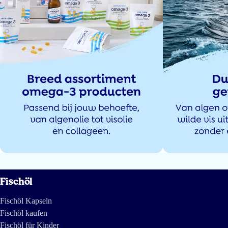
KSW
18 Mai 2025
Zie m’n eerdere review, 5 euro korting in het bestelproces voor een extra
pot.
Mulder
18 Mai 2025
Zuivere MSC viscollageen voor huid, botten, pezen, nagels, etc
. Met of
zonder smaak. Makkelijk door de yoghurt te roeren of in de drank of shake
op te lossen.
Fischöl
Mulder
Fischöl Kapseln
Fischöl kaufen
Fischöl für Kinder