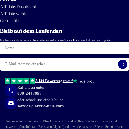
Affiliate-Dashboard
Affiliate werden
Geschäftlich
Bleib auf dem Laufenden
Melden Sie sich für unseren Newsletter an und erfahren Sie als Erster von Aktionen und Updates.
Name
E-
Mail
Reg
3.430 Bewertungen auf
Ruf uns an unter
030-2447097
oder schick uns eine Mail an
service@arctic-blue.com
Die niederländischen Arctic Blue Omega-3 Produkte (flüssig oder als Kapsel) sind
entweder pflanzlich (auf Basis von Algenöl) oder werden aus den Filetier-Schnittresten