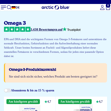
0
Ge
DE
Omega 3
3.430 Bewertungen auf
EPA und DHA sind die wichtigsten Formen von Omega-3-Fettsäuren und unterstützen die
normale Herzfunktion, Gehirnfunktion und die Aufrechterhaltung einer normalen
Sehkraft. Unser breites Sortiment an Fischöl- und Algenölprodukten liefert diese
essentiellen Fettsäuren in verschiedenen Formen, sodass für jeden eine passende Option
dabei ist.
Omega-3-Produktauswahl
Sie sind sich nicht sicher, welches Produkt am besten geeignet ist?
Abonnieren & bis zu 15 % sparen
Am häufigsten gewählt
4,7
Am häufigsten gewählt
4,7