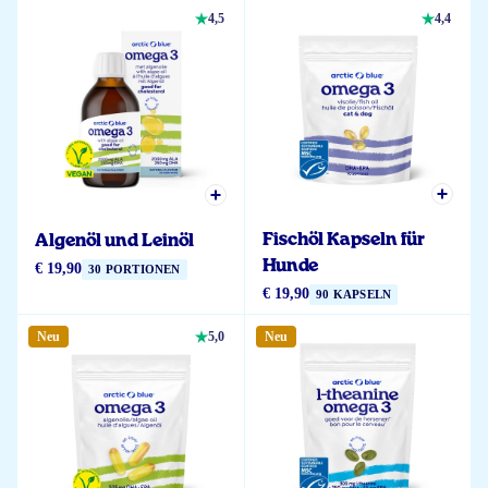
4,5
4,4
Fischöl Kapseln für
Algenöl und Leinöl
Hunde
€ 19,90
30 PORTIONEN
€ 19,90
90 KAPSELN
Neu
5,0
Neu