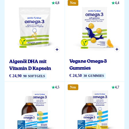
4,8
Neu
4,4
Vegane Omega-3
Algenöl DHA mit
Gummies
Vitamin D Kapseln
€ 24,50
€ 24,90
30 GUMMIES
90 SOFTGELS
4,5
Neu
4,7