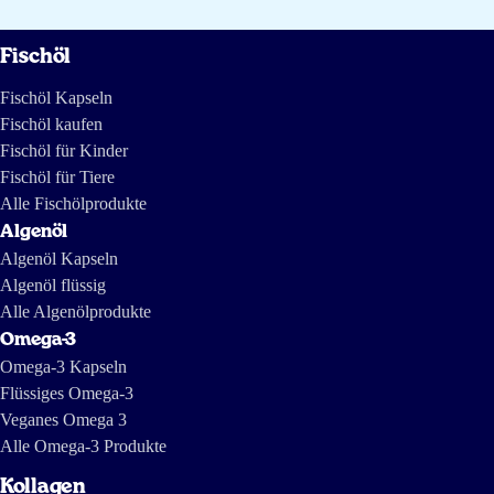
bei.
Fischöl
Nicht unwichtig, wenn man bedenkt, dass ein erhöhter
Triglyceridspiegel eine Ursache für Arterienverkalkung sein kann.
Fischöl Kapseln
Dabei muss gesagt werden, dass die Obergrenze „zu viel
Fischöl kaufen
Fischöl für Kinder
Algenöl" auch existiert; die liegt bei 5 Gramm Einnahme beider
Fischöl für Tiere
Stoffe.
Alle Fischölprodukte
Außerdem ist Algenöl auch gut für die Sehkraft und die
Algenöl
Gehirnfunktion bei einer täglichen Einnahme von 250 mg DHA.
Algenöl Kapseln
Derzeit erforschen Universitäten die vielen anderen Vorteile von
Algenöl flüssig
Algenölprodukten. Aufgrund der europäischen Gesetzgebung
Alle Algenölprodukte
dürfen wir dies noch nicht auf einer Website veröffentlichen.
Omega-3
Omega-3 Kapseln
Ein gutes Algenöl hat keine Nachteile, nur Vorteile. Das ist das
Flüssiges Omega-3
Besondere an diesem Naturprodukt.
Veganes Omega 3
Alle Omega-3 Produkte
Algenöl kaufen
Wenn du Algenöl kaufen oder bestellen möchtest, kannst du auf
Kollagen