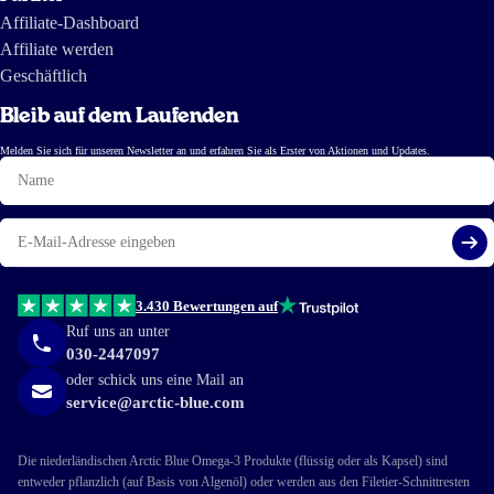
Affiliate-Dashboard
Es ist nur eine Frage der Zeit, bis Algenöl biologisch genannt
Affiliate werden
werden kann, da die Gesetzgebung und Zertifizierung noch etwas
Geschäftlich
auf sich warten lässt.
Bleib auf dem Laufenden
Melden Sie sich für unseren Newsletter an und erfahren Sie als Erster von Aktionen und Updates.
Name
E-
Mail
Reg
3.430 Bewertungen auf
Ruf uns an unter
030-2447097
oder schick uns eine Mail an
service@arctic-blue.com
Die niederländischen Arctic Blue Omega-3 Produkte (flüssig oder als Kapsel) sind
entweder pflanzlich (auf Basis von Algenöl) oder werden aus den Filetier-Schnittresten