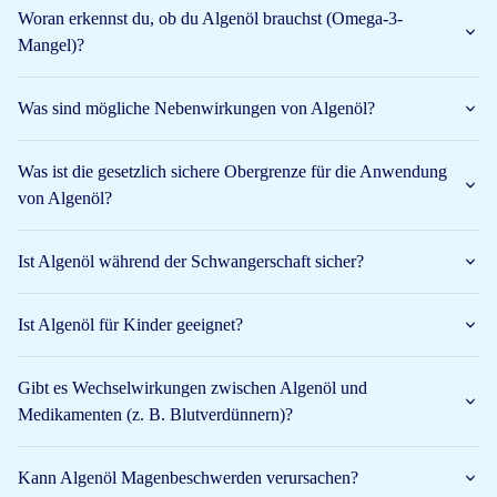
Fettsäuren in großen Mengen herzustellen.
Woran erkennst du, ob du Algenöl brauchst (Omega-3-
Mangel)?
Aus dieser Alge gewinnen wir unser Algenöl. Diese Alge trägt
den Namen Schizochytrium. Genau wie Joghurtbakterien und
Bierhefen ihre Arbeit in geschlossenen hygienischen Kesseln
Was sind mögliche Nebenwirkungen von Algenöl?
verrichten, werden auch Algen unter kontrollierten Bedingungen
zu einer dicken Masse gezüchtet. Daraus wird dann das Algenöl
Was ist die gesetzlich sichere Obergrenze für die Anwendung
gewonnen.
von Algenöl?
Algenöl Omega-3
Ist Algenöl während der Schwangerschaft sicher?
Die Bezeichnung Omega-3-Algenöl bezieht sich also auf die
Omega-3-Fettsäuren, aus denen Algenöl größtenteils besteht. Da
ein pflanzlicher Lebensstil stark im Kommen ist, wird der Name
Ist Algenöl für Kinder geeignet?
Omega-3-Algenöl bald nicht mehr wegzudenken sein. Du wirst
dann auch Produkte sehen, denen Omega-3-Algenöl zugesetzt
Gibt es Wechselwirkungen zwischen Algenöl und
wurde.
Medikamenten (z. B. Blutverdünnern)?
Algenöl DHA EPA
Kann Algenöl Magenbeschwerden verursachen?
Als die ersten Algen an Land gezüchtet wurden, enthielten sie nur