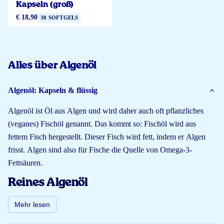
Kapseln (groß)
€ 18,90
30 SOFTGELS
Alles über Algenöl
Algenöl: Kapseln & flüssig
Algenöl ist Öl aus Algen und wird daher auch oft pflanzliches
(veganes) Fischöl genannt. Das kommt so: Fischöl wird aus
fettem Fisch hergestellt. Dieser Fisch wird fett, indem er Algen
frisst. Algen sind also für Fische die Quelle von Omega-3-
Fettsäuren.
Reines Algenöl
Arctic Blue Algenöl ist bekannt als reines Algenöl, weil das Öl
Mehr lesen
nicht verdünnt oder mit einem anderen Öl wie Olivenöl oder
Fischöl gemischt wird. Der Beweis dafür ist das Vegan-Siegel,