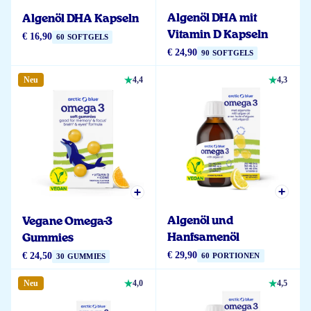
Algenöl DHA mit
Algenöl DHA Kapseln
Vitamin D Kapseln
€ 16,90
60 SOFTGELS
€ 24,90
90 SOFTGELS
Neu
4,4
4,3
Algenöl und
Vegane Omega-3
Hanfsamenöl
Gummies
€ 29,90
€ 24,50
60 PORTIONEN
30 GUMMIES
Neu
4,0
4,5