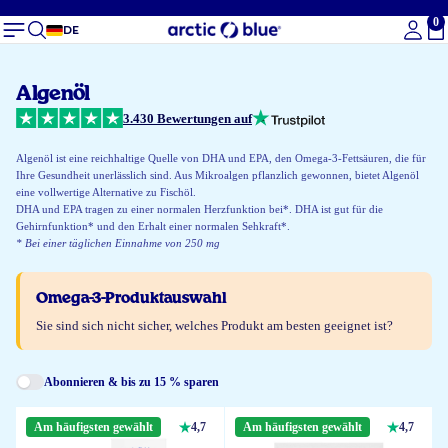
0
Ge
DE
Algenöl
3.430 Bewertungen auf
Algenöl ist eine reichhaltige Quelle von DHA und EPA, den Omega-3-Fettsäuren, die für
Ihre Gesundheit unerlässlich sind. Aus Mikroalgen pflanzlich gewonnen, bietet Algenöl
eine vollwertige Alternative zu Fischöl.
DHA und EPA tragen zu einer normalen Herzfunktion bei*. DHA ist gut für die
Gehirnfunktion* und den Erhalt einer normalen Sehkraft*.
* Bei einer täglichen Einnahme von 250 mg
Omega-3-Produktauswahl
Sie sind sich nicht sicher, welches Produkt am besten geeignet ist?
Abonnieren & bis zu 15 % sparen
Am häufigsten gewählt
4,7
Am häufigsten gewählt
4,7