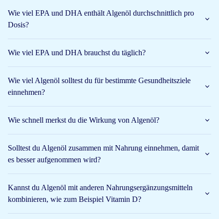
das auf jeder Arctic Blue Verpackung mit reinem Algenöl zu
Wie viel EPA und DHA enthält Algenöl durchschnittlich pro
finden ist. Dieses Siegel prüft, ob die Zutaten pflanzlich sind.
Dosis?
Eine Alge ist die einzige (Mini-)Pflanze, die diese speziellen
Wie viel EPA und DHA brauchst du täglich?
Omega-3-Fischfettsäuren (EPA und DHA) herstellen kann. Da
wir diese Algen nicht aus dem Meer holen können, werden sie an
Land gezüchtet.
Wie viel Algenöl solltest du für bestimmte Gesundheitsziele
einnehmen?
Anschließend wird das Öl aus den Algen gewonnen und daraus
kann ein Algenöl-Supplement hergestellt werden. Es ist eigentlich
Wie schnell merkst du die Wirkung von Algenöl?
veganes Fischöl, weil ein gutes Algenöl dieselbe Wirkung wie
Fischöl hat. Arctic Blue Algenöl ist daher sehr gut für Veganer
Solltest du Algenöl zusammen mit Nahrung einnehmen, damit
geeignet.
es besser aufgenommen wird?
Was ist Algenöl?
Algen sind einzellige (Mini-)Pflanzen, die in Flüssen und
Kannst du Algenöl mit anderen Nahrungsergänzungsmitteln
Ozeanen vorkommen. In der Natur gibt es viele Arten von Algen.
kombinieren, wie zum Beispiel Vitamin D?
Es gibt jedoch 1 Art, die in der Lage ist, die richtigen Omega-3-