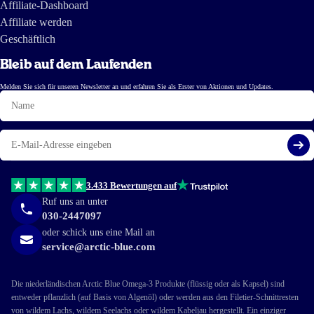
Affiliate-Dashboard
Affiliate werden
Geschäftlich
Bleib auf dem Laufenden
Melden Sie sich für unseren Newsletter an und erfahren Sie als Erster von Aktionen und Updates.
Name
E-
Mail
Reg
3.433 Bewertungen auf
Ruf uns an unter
030-2447097
oder schick uns eine Mail an
service@arctic-blue.com
Die niederländischen Arctic Blue Omega-3 Produkte (flüssig oder als Kapsel) sind
entweder pflanzlich (auf Basis von Algenöl) oder werden aus den Filetier-Schnittresten
von wildem Lachs, wildem Seelachs oder wildem Kabeljau hergestellt. Ein einziger