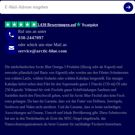
E-
Mail
Reg
3.430 Bewertungen auf
Ruf uns an unter
030-2447097
oder schick uns eine Mail an
service@arctic-blue.com
Die niederländischen Arctic Blue Omega-3 Produkte (flüssig oder als Kapsel) sind
entweder pflanzlich (auf Basis von Algenöl) oder werden aus den Filetier-Schnittresten
von wildem Lachs, wildem Seelachs oder wildem Kabeljau hergestellt. Ein einziger
Kabeljau liefert neben dem Filet für den Supermarkt ganze 1 Flasche (150 ml) Öl oder
250 Kapseln. Während für viele Fischöle ganze Schiffsladungen Sardinen und
Sardellen durch den Fleischwolf gehen, wird für Arctic Blue Fischöl also kein Fisch
extra gefangen. Du hast die Garantie, dass wir das Futter von Delfinen, Seevögeln,
Seelöwen und Walen nicht anrühren. Und die Garantie, dass es keine nachteiligen
Auswirkungen auf Ozeane, Umwelt und lokale Bevölkerung gibt. Diese Arbeitsweise
hat uns in den Niederlanden als Erste das MSC-Siegel eingebracht, das
Naturschutzorganisationen als beste Garantie für nachhaltige Fischerei bezeichnen.