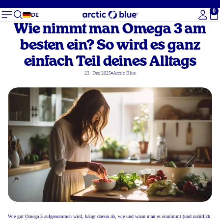
0
Ge
DE
Wie nimmt man Omega 3 am
besten ein? So wird es ganz
einfach Teil deines Alltags
23. Dez 2025
Arctic Blue
Wie gut Omega 3 aufgenommen wird, hängt davon ab, wie und wann man es einnimmt (und natürlich