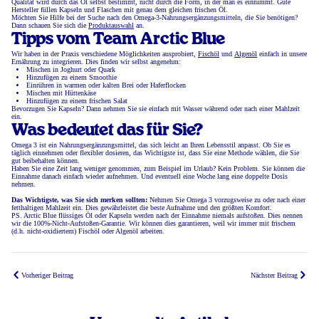
Qualität wird durch das Öl selbst bestimmt, nicht durch die Form, in der man es einnimmt. Gute
Hersteller füllen Kapseln und Flaschen mit genau dem gleichen frischen Öl.
Möchten Sie Hilfe bei der Suche nach den Omega-3-Nahrungsergänzungsmitteln, die Sie benötigen?
Dann schauen Sie sich die
Produktauswahl
an.
Tipps vom Team Arctic Blue
Wir haben in der Praxis verschiedene Möglichkeiten ausprobiert,
Fischöl
und
Algenöl
einfach in unsere
Ernährung zu integrieren. Dies finden wir selbst angenehm:
Mischen in Joghurt oder Quark
Hinzufügen zu einem Smoothie
Einrühren in warmen oder kalten Brei oder Haferflocken
Mischen mit Hüttenkäse
Hinzufügen zu einem frischen Salat
Bevorzugen Sie Kapseln? Dann nehmen Sie sie einfach mit Wasser während oder nach einer Mahlzeit
ein.
Was bedeutet das für Sie?
Omega 3 ist ein Nahrungsergänzungsmittel, das sich leicht an Ihren Lebensstil anpasst. Ob Sie es
täglich einnehmen oder flexibler dosieren, das Wichtigste ist, dass Sie eine Methode wählen, die Sie
gut beibehalten können.
Haben Sie eine Zeit lang weniger genommen, zum Beispiel im Urlaub? Kein Problem. Sie können die
Einnahme danach einfach wieder aufnehmen. Und eventuell eine Woche lang eine doppelte Dosis
nehmen.
Das Wichtigste, was Sie sich merken sollten:
Nehmen Sie Omega 3 vorzugsweise zu oder nach einer
fetthaltigen Mahlzeit ein. Dies gewährleistet die beste Aufnahme und den größten Komfort.
PS. Arctic Blue flüssiges Öl oder Kapseln werden nach der Einnahme niemals aufstoßen. Dies nennen
wir die 100%-Nicht-Aufstoßen-Garantie. Wir können dies garantieren, weil wir immer mit frischem
(d.h. nicht-oxidiertem) Fischöl oder Algenöl arbeiten.
Vorheriger Beitrag
Nächster Beitrag