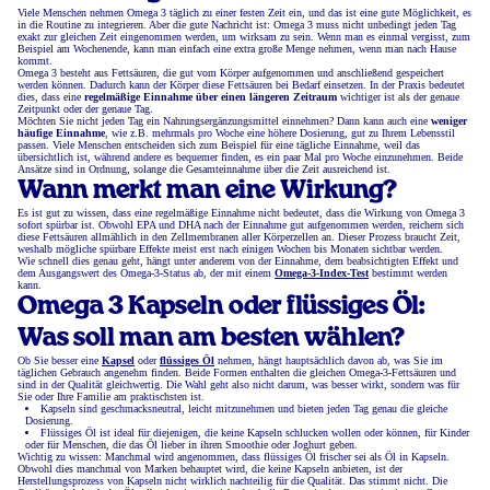
Viele Menschen nehmen Omega 3 täglich zu einer festen Zeit ein, und das ist eine gute Möglichkeit, es
in die Routine zu integrieren. Aber die gute Nachricht ist: Omega 3 muss nicht unbedingt jeden Tag
exakt zur gleichen Zeit eingenommen werden, um wirksam zu sein. Wenn man es einmal vergisst, zum
Beispiel am Wochenende, kann man einfach eine extra große Menge nehmen, wenn man nach Hause
kommt.
Omega 3 besteht aus Fettsäuren, die gut vom Körper aufgenommen und anschließend gespeichert
werden können. Dadurch kann der Körper diese Fettsäuren bei Bedarf einsetzen. In der Praxis bedeutet
dies, dass eine
regelmäßige Einnahme über einen längeren Zeitraum
wichtiger ist als der genaue
Zeitpunkt oder der genaue Tag.
Möchten Sie nicht jeden Tag ein Nahrungsergänzungsmittel einnehmen? Dann kann auch eine
weniger
häufige Einnahme
, wie z.B. mehrmals pro Woche eine höhere Dosierung, gut zu Ihrem Lebensstil
passen. Viele Menschen entscheiden sich zum Beispiel für eine tägliche Einnahme, weil das
übersichtlich ist, während andere es bequemer finden, es ein paar Mal pro Woche einzunehmen. Beide
Ansätze sind in Ordnung, solange die Gesamteinnahme über die Zeit ausreichend ist.
Wann merkt man eine Wirkung?
Es ist gut zu wissen, dass eine regelmäßige Einnahme nicht bedeutet, dass die Wirkung von Omega 3
sofort spürbar ist. Obwohl EPA und DHA nach der Einnahme gut aufgenommen werden, reichern sich
diese Fettsäuren allmählich in den Zellmembranen aller Körperzellen an. Dieser Prozess braucht Zeit,
weshalb mögliche spürbare Effekte meist erst nach einigen Wochen bis Monaten sichtbar werden.
Wie schnell dies genau geht, hängt unter anderem von der Einnahme, dem beabsichtigten Effekt und
dem Ausgangswert des Omega-3-Status ab, der mit einem
Omega-3-Index-Test
bestimmt werden
kann.
Omega 3 Kapseln oder flüssiges Öl:
Was soll man am besten wählen?
Ob Sie besser eine
Kapsel
oder
flüssiges Öl
nehmen, hängt hauptsächlich davon ab, was Sie im
täglichen Gebrauch angenehm finden. Beide Formen enthalten die gleichen Omega-3-Fettsäuren und
sind in der Qualität gleichwertig. Die Wahl geht also nicht darum, was besser wirkt, sondern was für
Sie oder Ihre Familie am praktischsten ist.
Kapseln sind geschmacksneutral, leicht mitzunehmen und bieten jeden Tag genau die gleiche
Dosierung.
Flüssiges Öl ist ideal für diejenigen, die keine Kapseln schlucken wollen oder können, für Kinder
oder für Menschen, die das Öl lieber in ihren Smoothie oder Joghurt geben.
Wichtig zu wissen: Manchmal wird angenommen, dass flüssiges Öl frischer sei als Öl in Kapseln.
Obwohl dies manchmal von Marken behauptet wird, die keine Kapseln anbieten, ist der
Herstellungsprozess von Kapseln nicht wirklich nachteilig für die Qualität. Das stimmt nicht. Die