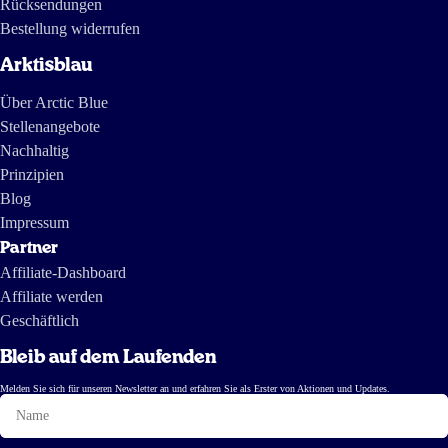
Rücksendungen
Bestellung widerrufen
Arktisblau
Über Arctic Blue
Stellenangebote
Nachhaltig
Prinzipien
Blog
Impressum
Partner
Affiliate-Dashboard
Affiliate werden
Geschäftlich
Bleib auf dem Laufenden
Melden Sie sich für unseren Newsletter an und erfahren Sie als Erster von Aktionen und Updates.
Name