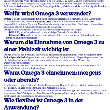
von der Ölqualität). Viele Menschen fragen sich, ob Omega 3 zu einer Mahlzeit eingenommen werden
sollte, wann der beste Zeitpunkt am Tag ist und ob sich Kapseln von flüssigem Öl unterscheiden.
In diesem Artikel erfahren Sie, wie Sie Omega 3 praktisch, effektiv und einfach in Ihre tägliche Routine
integrieren können.
Wofür wird Omega 3 verwendet?
Omega 3
ist ein Sammelbegriff für mehrere mehrfach ungesättigte Fettsäuren, die der Körper nicht
selbst herstellen kann, darunter
EPA und DHA
. Diese Fettsäuren kommen natürlicherweise
hauptsächlich in fettem Fisch vor. Menschen, die wenig oder keinen fetten Fisch essen, können daher
von einem Omega 3-Nahrungsergänzungsmittel profitieren.
Omega-3-Fettsäuren spielen eine Rolle bei verschiedenen Prozessen im Körper:
DHA
hilft, scharf zu sehen und ist ein wichtiger Baustein für das Gehirn.
EPA und DHA
sind gut für das Herz und unterstützen einen normalen Blutdruck und einen
normalen Bluttriglyceridspiegel.
Warum die Einnahme von Omega 3 zu
einer Mahlzeit wichtig ist
Omega 3 besteht aus Fettsäuren und wird am effizientesten aufgenommen, wenn es
während einer
fetthaltigen Mahlzeit
eingenommen wird. Wird Omega 3 auf nüchternen Magen eingenommen, kann
die Aufnahme weniger effizient sein und manche Menschen können leichte Magen- oder
Darmbeschwerden erleben.
Essen Sie etwas Kleines? Dann ist es ratsam, bis zu einer größeren Mahlzeit zu warten, damit Ihr
Körper die Fette optimal aufnehmen kann.
Wann Omega 3 einnehmen: morgens
oder abends?
Es gibt keinen „besten“ Zeitpunkt für die Einnahme von Omega 3. Morgen, Mittag und Abend sind
alle geeignet, solange es zu oder nach einer Mahlzeit geschieht.
Manche Menschen nehmen Omega 3 gerne zum Frühstück oder Mittagessen, andere bevorzugen es zum
Abendessen. Das Wichtigste ist, dass Sie einen Zeitpunkt wählen, der gut zu Ihrer täglichen Routine
passt, damit Sie es konsequent anwenden können.
Wie flexibel ist Omega 3 in der
Anwendung?