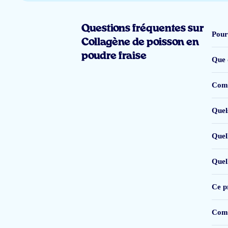
gebruik pas twee weken, kan nog niet beoordelen over de werking ervan.
Questions fréquentes sur
HvS
Pour
Collagène de poisson en
poudre fraise
Que 
Comm
zoete troep ligt al in de prullenbak!
J. Coolen
Quels
Quell
Ik gebruik Arctic Blue nu twee weken. De smaak is prettig en het product 
Quel
stoelgang niet goed op gang komt
. Voor mij persoonlijk wegen deze bijwer
Ce pr
S
Comm