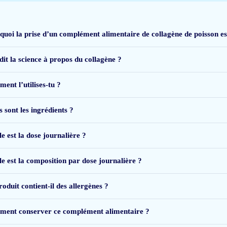
quoi la prise d’un complément alimentaire de collagène de poisson est-
dit la science à propos du collagène ?
ent l’utilises-tu ?
 sont les ingrédients ?
e est la dose journalière ?
lost goed op in zowel water als andere dranken. Ondanks deze positieve punten
le est la composition par dose journalière ?
kingen op dit moment zwaarder dan de voordelen. Ik zal het gebruik voorlopig 
oduit contient-il des allergènes ?
ent conserver ce complément alimentaire ?