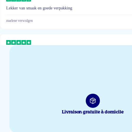
Lekker van smaak en goede verpakking
marlene verwulgen
Fijn product en zeer snelle levering.
Noëlle Von Eugen
Goed product
Jonas Verlinden
Livraison gratuite à domicile