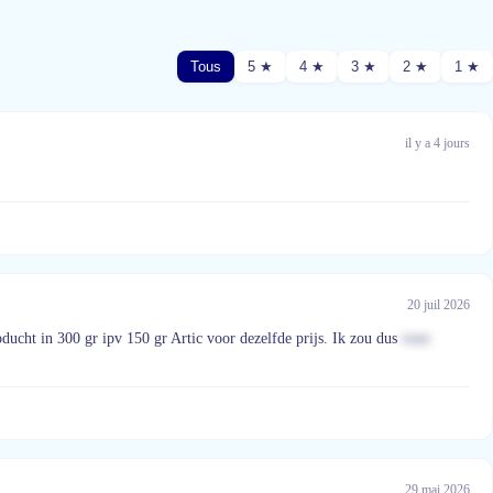
Tous
5 ★
4 ★
3 ★
2 ★
1 ★
il y a 4 jours
20 juil 2026
ducht in 300 gr ipv 150 gr Artic voor dezelfde prijs. Ik zou dus
voor
29 mai 2026