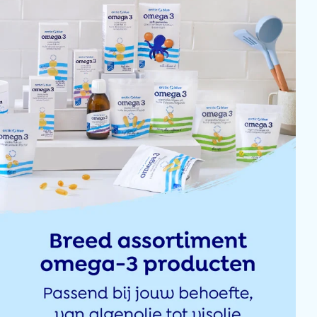
hetzelfde als voor product 1, ook
tevreden voor mijn artrose
Klant
ik gebruik het vooral voor artrose, sinds ik het gebruik (mei 2024) heb ik 
voor rimpels merk ik nog niks van
Klant
Goed in te nemen
Patricia