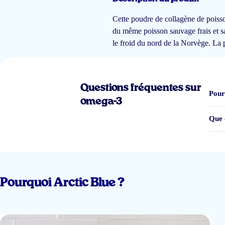
De viscollageen van Arctic Blue neem ik al geruime tijd en
ik vind wel dat 
Cette poudre de collagène de poiss
du même poisson sauvage frais et sa
GERDA LUYCKX
le froid du nord de la Norvège. La 
Questions fréquentes sur
heel fijn produkt en zeer snelle levering!
Pour
omega-3
Noëlle Von Eugen
Que 
Heel goed product
Pourquoi Arctic Blue ?
Caroline Van der Smissen