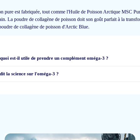
het helpt
. Ik ben er ook heel tevreden over en ik kan het dan ook aan iedereen 
on pure est fabriquée, tout comme l'Huile de Poisson Arctique MSC Pure
in. La poudre de collagène de poisson doit son goût parfait à la transf
poudre de collagène de poisson d'Arctic Blue.
quoi est-il utile de prendre un complément oméga-3 ?
dit la science sur l'oméga-3 ?