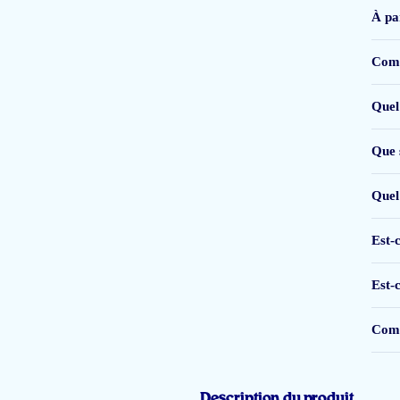
À par
Ik ben nog maar net begonnen ermee.
Ik krijg wel veel puistjes
Comb
Conny Bollé
Quel
Que 
Extra fijn van dit product is dat je er altijd een tweede pot tegen gereducee
Quel
Mirjam van Kruistum
Est-
Est-
Goed product, makkelijk in het gebruik. Lost goed op in koude vloeistoffe
Comb
Mirjam van Kruistum
Description du produit