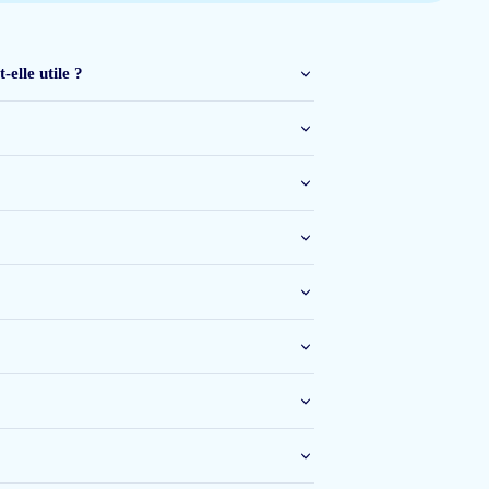
elle utile ?
14 janv 2026
20 nov 2025
ervaar ik sinds het gebruik een opgeblazen gevoel en merk ik dat mijn
blijven monitoren, maar ben nog niet volledig tevreden over de werking.