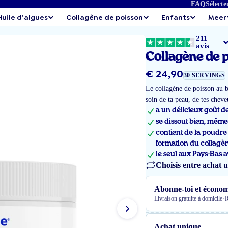
FAQ
Sélecte
Huile d'algues
Collagène de poisson
Enfants
Meer
211
avis
Collagène de 
Prix
€ 24,90
30 SERVINGS
régulier
Le collagène de poisson au bo
soin de ta peau, de tes chev
a un délicieux goût de
se dissout bien, même 
contient de la poudre 
formation du collagèn
le seul aux Pays-Bas a
Choisis entre achat 
Abonne-toi et économ
·
Livraison gratuite à domicile
R
Achat unique