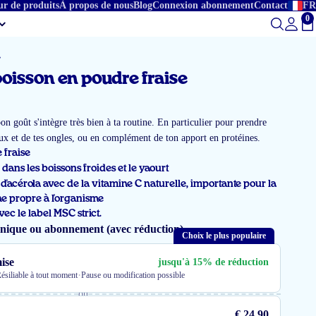
ur de produits
À propos de nous
Blog
Connexion abonnement
Contact
FR
0
To
poisson en poudre fraise
n goût s'intègre très bien à ta routine. En particulier pour prendre
eux et de tes ongles, ou en complément de ton apport en protéines.
 fraise
dans les boissons froides et le yaourt
d'acérola avec de la vitamine C naturelle, importante pour la
e propre à l'organisme
vec le label MSC strict.
unique ou abonnement (avec réduction)
Choix le plus populaire
ise
jusqu'à 15% de réduction
·
ésiliable à tout moment
Pause ou modification possible
ou
€ 24,90