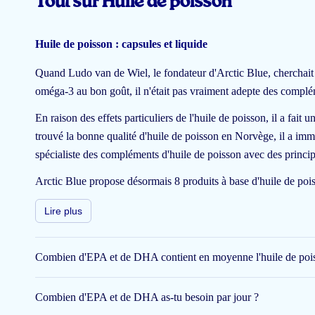
Tout sur Huile de poisson
Huile de poisson : capsules et liquide
Quand Ludo van de Wiel, le fondateur d'Arctic Blue, cherchait 
oméga-3 au bon goût, il n'était pas vraiment adepte des compléme
En raison des effets particuliers de l'huile de poisson, il a fait
trouvé la bonne qualité d'huile de poisson en Norvège, il a imm
spécialiste des compléments d'huile de poisson avec des princip
Arctic Blue propose désormais 8 produits à base d'huile de poi
liquide.
Lire plus
Qu'est-ce que l'huile de po
L'huile de poisson est considérée par certains comme une sorte 
Combien d'EPA et de DHA contient en moyenne l'huile de pois
raison de la composition et des ingrédients de l'huile de poisson
Combien d'EPA et de DHA as-tu besoin par jour ?
Qu'est-ce que l'huile de poisson au juste et dans quoi la tro