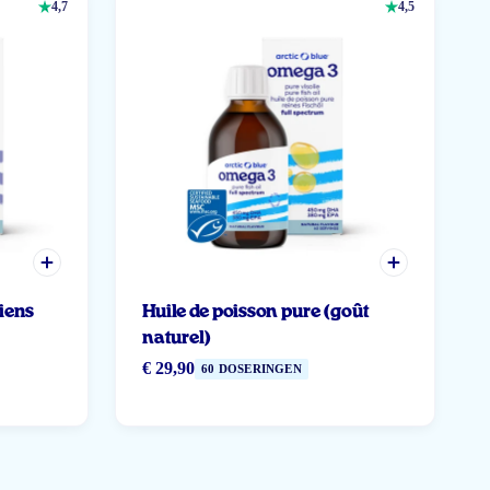
4,7
4,5
iens
Huile de poisson pure (goût
naturel)
€ 29,90
60 DOSERINGEN