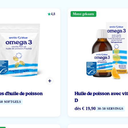
4,8
Meest gekozen
s d'huile de poisson
Huile de poisson avec v
D
60 SOFTGELS
dès
€ 19,90
30-50 SERVINGS