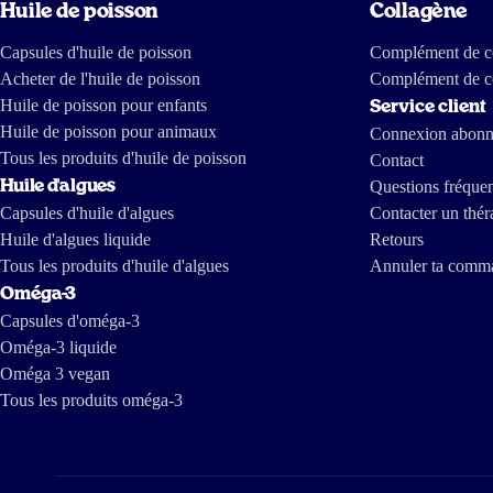
Huile de poisson
Collagène
tandis que l'EPA de l'huile de poisson est une brique de base 
Capsules d'huile de poisson
Complément de co
Huile de poisson et santé
Acheter de l'huile de poisson
Complément de c
Huile de poisson pour enfants
Service client
L'huile de poisson est bonne pour la santé et beaucoup de perso
Huile de poisson pour animaux
Connexion abon
Tous les produits d'huile de poisson
Les acides gras EPA et DHA de l'huile de poisson oméga-3 peuv
Contact
Huile d'algues
quotidienne de 250 mg de ceux-ci, l'huile de poisson oméga-3 
Questions fréque
Capsules d'huile d'algues
Contacter un thér
L'huile de poisson est-elle aussi bonne pour la tension artéri
Huile d'algues liquide
Retours
grammes par jour de ces deux substances issues de l'huile de poi
Tous les produits d'huile d'algues
Annuler ta comm
poisson aide à maintenir une tension artérielle normale.
Oméga-3
Capsules d'oméga-3
Ces deux substances (2 grammes par jour) contribuent aussi à u
Oméga-3 liquide
pas négligeable quand on sait qu'un taux élevé de triglycérides 
Oméga 3 vegan
Il faut préciser qu'il existe aussi une limite supérieure de « tro
Tous les produits oméga-3
prise de ces deux substances.
L'huile de poisson est aussi bonne pour la vue et la fonction cé