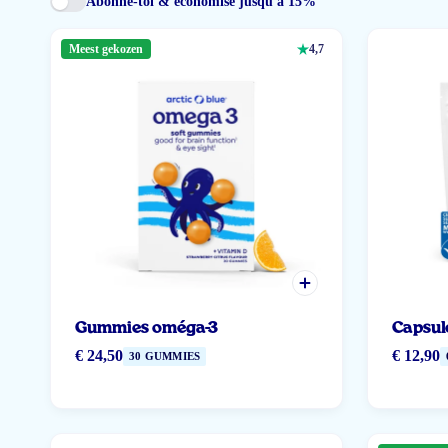
Abonne-toi & économise jusqu'à 15%
Meest gekozen
4,7
Gummies oméga-3
Capsule
€ 24,50
€ 12,90
30 GUMMIES