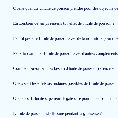
importante d'acides gras oméga-3. Ce sont des acides gras poly
provenant des huiles végétales et des noix, ainsi que l'EPA et
Quelle quantité d'huile de poisson prendre pour des objectifs de
Ces acides gras sont dits essentiels, car notre corps ne peut p
En combien de temps ressens-tu l'effet de l'huile de poisson ?
puiser dans notre alimentation.
Le poisson gras ou une bonne huile de poisson contient donc s
Faut-il prendre l'huile de poisson avec de la nourriture pour un
poisson oméga-3 est une huile extraite des parties grasses d'un 
Quand cela est bien fait, le goût de l'huile de poisson est parfait
Peux-tu combiner l'huile de poisson avec d'autres complément
vitamine D d'Arctic Blue
se distingue ici.
Comment savoir si tu as besoin d'huile de poisson (carence en
Arctic Blue propose aussi de l'huile de poisson avec vitamine D
idéales à prendre ensemble.
Quels sont les effets secondaires possibles de l'huile de poisson
Les personnes ayant une carence en huile de poisson ont souven
d'huile de poisson avec vitamine D atteint donc un pic en hiver.
Quelle est la limite supérieure légale sûre pour la consommatio
L'huile de poisson, pourqu
L'huile de poisson est-elle sûre pendant la grossesse ?
Pourquoi devrais-je prendre de l'huile de poisson ?