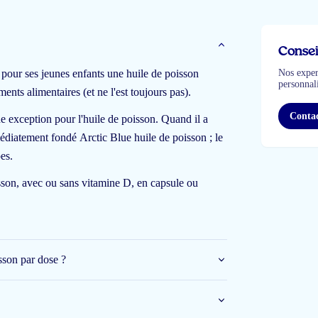
Consei
pour ses jeunes enfants une huile de poisson
Nos expert
personnali
nts alimentaires (et ne l'est toujours pas).
Contac
 une exception pour l'huile de poisson. Quand il a
édiatement fondé Arctic Blue huile de poisson ; le
es.
sson, avec ou sans vitamine D, en capsule ou
isson ?
d'élixir, une potion magique. Non sans raison, en
son par dose ?
.
uve-t-on ?
L'huile de poisson est une source