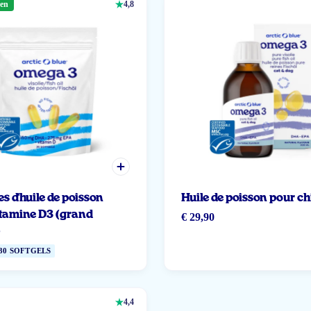
zen
4,8
s d'huile de poisson
Huile de poisson pour ch
itamine D3 (grand
€ 29,90
)
30 SOFTGELS
4,4