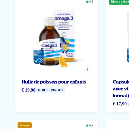
4,6
Meest geko
Huile de poisson pour enfants
Capsule
avec v
€ 19,90
30 DOSERINGEN
format
€ 17,90
Nieuw
4,7