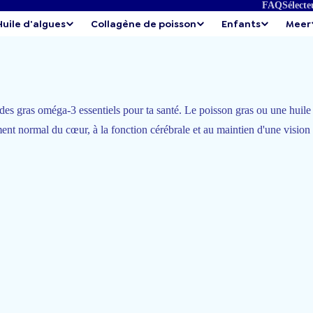
FAQ
Sélecte
Huile d'algues
Collagène de poisson
Enfants
Meer
es gras oméga-3 essentiels pour ta santé. Le poisson gras ou une huile 
nt normal du cœur, à la fonction cérébrale et au maintien d'une vision