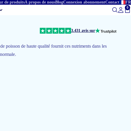
ur de produits
À propos de nous
Blog
Connexion abonnement
Contact
FR
0
To
3.431 avis sur
de poisson de haute qualité fournit ces nutriments dans les
 normale.