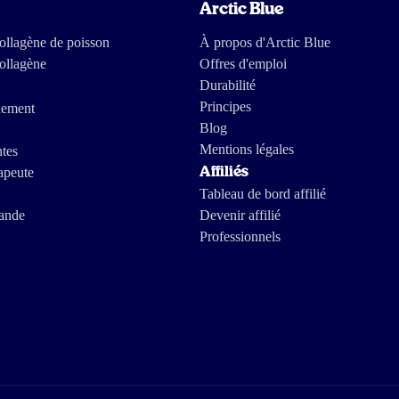
Arctic Blue
des hormones.
llagène de poisson
À propos d'Arctic Blue
ollagène
Offres d'emploi
Durabilité
nnes peuvent profiter de ses bienfaits.
Principes
nement
ent contribuer à la santé générale. Dès une prise
Blog
Mentions légales
est bonne pour le cœur.
ntes
apeute
Affiliés
elle ?
La réponse est positive. À raison de 3
Tableau de bord affilié
sson, il est scientifiquement prouvé que l'huile de
ande
Devenir affilié
Professionnels
n taux de graisses normal dans le sang. Ce n'est
peut être une cause d'athérosclérose.
p d'huile de poisson », qui se situe à 5 grammes de
rébrale, à raison d'une prise quotidienne de 250 mg