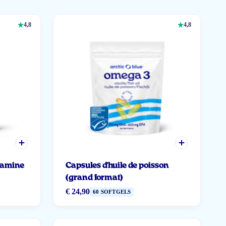
4,8
4,8
itamine
Capsules d'huile de poisson
(grand format)
€ 24,90
60 SOFTGELS