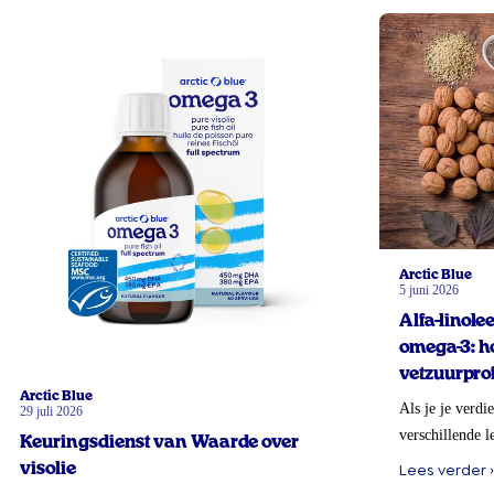
Arctic Blue
5 juni 2026
Alfa-linol
omega-3: ho
vetzuurprof
Arctic Blue
Als je je verdi
29 juli 2026
verschillende l
Keuringsdienst van Waarde over
visolie
Lees verder ›