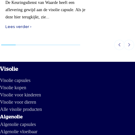
De Keuringsdienst van Waarde heeft een
aflevering gewijd aan de visolie capsule. Als je
deze hier terugkijkt, zie...
Lees verder ›
Visolie
Visolie capsules
Visolie kopen
Visolie voor kinderen
Visolie voor dieren
Alle visolie producten
Algenolie
Algenolie capsules
Algenolie vloeibaar