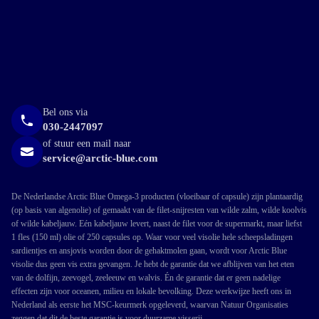
Bel ons via
030-2447097
of stuur een mail naar
service@arctic-blue.com
De Nederlandse Arctic Blue Omega-3 producten (vloeibaar of capsule) zijn plantaardig
(op basis van algenolie) of gemaakt van de filet-snijresten van wilde zalm, wilde koolvis
of wilde kabeljauw. Eén kabeljauw levert, naast de filet voor de supermarkt, maar liefst
1 fles (150 ml) olie of 250 capsules op. Waar voor veel visolie hele scheepsladingen
sardientjes en ansjovis worden door de gehaktmolen gaan, wordt voor Arctic Blue
visolie dus geen vis extra gevangen. Je hebt de garantie dat we afblijven van het eten
van de dolfijn, zeevogel, zeeleeuw en walvis. Én de garantie dat er geen nadelige
effecten zijn voor oceanen, milieu en lokale bevolking. Deze werkwijze heeft ons in
Nederland als eerste het MSC-keurmerk opgeleverd, waarvan Natuur Organisaties
zeggen dat dit de beste garantie is voor duurzame visserij.