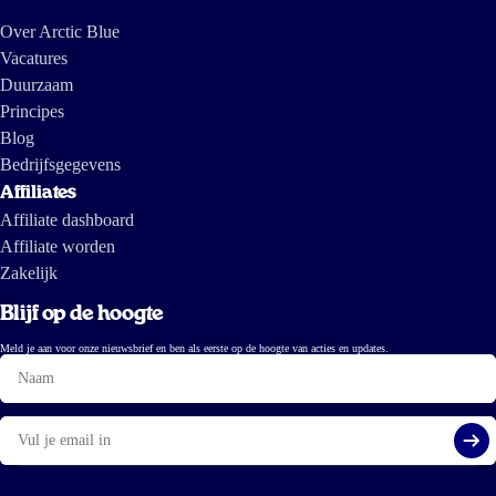
Over Arctic Blue
Vacatures
Duurzaam
Principes
Blog
Bedrijfsgegevens
Affiliates
Affiliate dashboard
Affiliate worden
Zakelijk
Blijf op de hoogte
Meld je aan voor onze nieuwsbrief en ben als eerste op de hoogte van acties en updates.
Naam
E-
mail
Aa