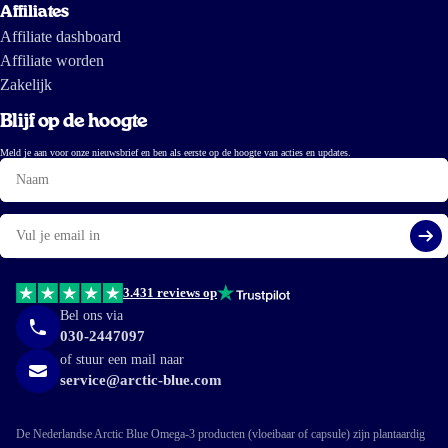
Affiliates
Affiliate dashboard
Affiliate worden
Zakelijk
Blijf op de hoogte
Meld je aan voor onze nieuwsbrief en ben als eerste op de hoogte van acties en updates.
Naam
E-
mail
Aa
3.431 reviews op
Bel ons via
030-2447097
of stuur een mail naar
service@arctic-blue.com
De Nederlandse Arctic Blue Omega-3 producten (vloeibaar of capsule) zijn plantaardig