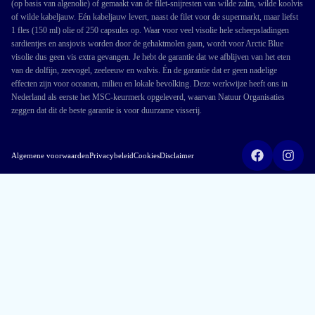
(op basis van algenolie) of gemaakt van de filet-snijresten van wilde zalm, wilde koolvis
of wilde kabeljauw. Eén kabeljauw levert, naast de filet voor de supermarkt, maar liefst
1 fles (150 ml) olie of 250 capsules op. Waar voor veel visolie hele scheepsladingen
sardientjes en ansjovis worden door de gehaktmolen gaan, wordt voor Arctic Blue
visolie dus geen vis extra gevangen. Je hebt de garantie dat we afblijven van het eten
van de dolfijn, zeevogel, zeeleeuw en walvis. Én de garantie dat er geen nadelige
effecten zijn voor oceanen, milieu en lokale bevolking. Deze werkwijze heeft ons in
Nederland als eerste het MSC-keurmerk opgeleverd, waarvan Natuur Organisaties
zeggen dat dit de beste garantie is voor duurzame visserij.
Algemene voorwaarden
Privacybeleid
Cookies
Disclaimer