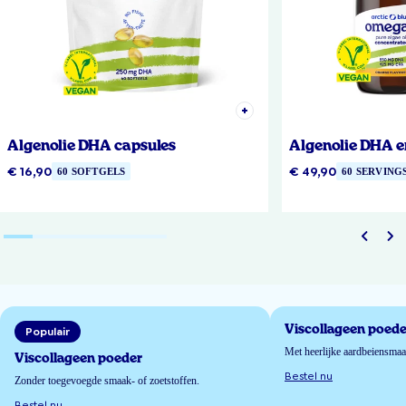
Algenolie DHA capsules
Algenolie DHA e
€ 16,90
€ 49,90
60 SOFTGELS
60 SERVING
Viscollageen poede
Populair
Met heerlijke aardbeiensma
Viscollageen poeder
Bestel nu
Zonder toegevoegde smaak- of zoetstoffen.
Bestel nu