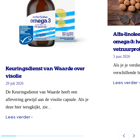
Alfa-linol
omega-3: ho
vetzuurprof
5 juni 2026
Als je je verdi
Keuringsdienst van Waarde over
verschillende l
visolie
Lees verder ›
29 juli 2026
De Keuringsdienst van Waarde heeft een
aflevering gewijd aan de visolie capsule. Als je
deze hier terugkijkt, zie...
Lees verder ›