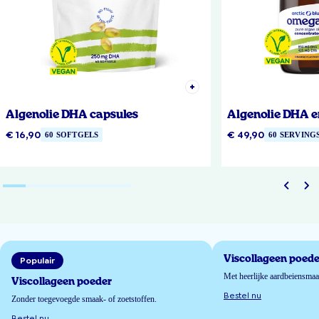
Algenolie DHA capsules
Algenolie DHA e
€ 16,90
€ 49,90
60 SOFTGELS
60 SERVING
Viscollageen poede
Populair
Met heerlijke aardbeiensma
Viscollageen poeder
Bestel nu
Zonder toegevoegde smaak- of zoetstoffen.
Bestel nu