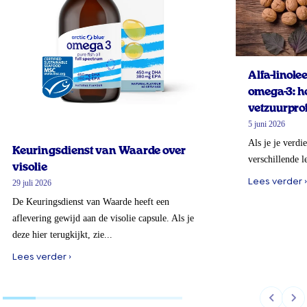
Alfa-linol
omega-3: ho
vetzuurprof
5 juni 2026
Als je je verdi
Keuringsdienst van Waarde over
verschillende l
visolie
Lees verder ›
29 juli 2026
De Keuringsdienst van Waarde heeft een
aflevering gewijd aan de visolie capsule. Als je
deze hier terugkijkt, zie...
Lees verder ›