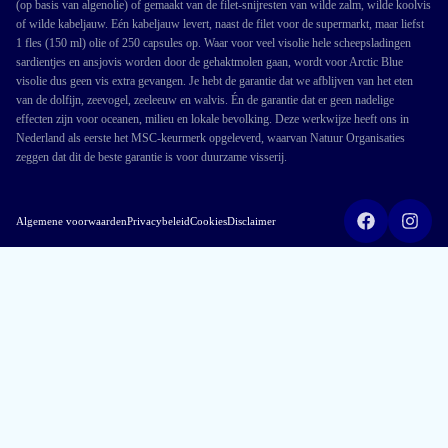
(op basis van algenolie) of gemaakt van de filet-snijresten van wilde zalm, wilde koolvis
of wilde kabeljauw. Eén kabeljauw levert, naast de filet voor de supermarkt, maar liefst
1 fles (150 ml) olie of 250 capsules op. Waar voor veel visolie hele scheepsladingen
sardientjes en ansjovis worden door de gehaktmolen gaan, wordt voor Arctic Blue
visolie dus geen vis extra gevangen. Je hebt de garantie dat we afblijven van het eten
van de dolfijn, zeevogel, zeeleeuw en walvis. Én de garantie dat er geen nadelige
effecten zijn voor oceanen, milieu en lokale bevolking. Deze werkwijze heeft ons in
Nederland als eerste het MSC-keurmerk opgeleverd, waarvan Natuur Organisaties
zeggen dat dit de beste garantie is voor duurzame visserij.
Algemene voorwaarden
Privacybeleid
Cookies
Disclaimer