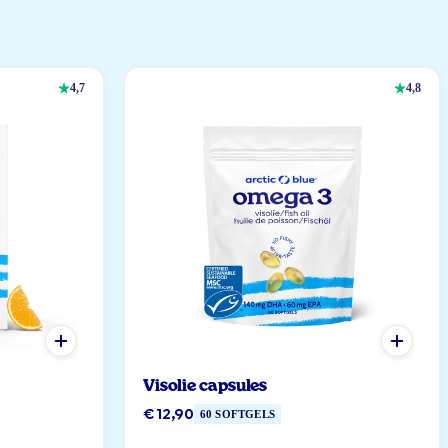
4,7
4,8
Visolie capsules
€ 12,90
60 SOFTGELS