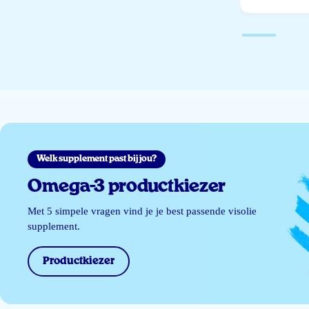
Welk supplement past bij jou?
Omega-3 productkiezer
Met 5 simpele vragen vind je je best passende visolie
supplement.
Productkiezer