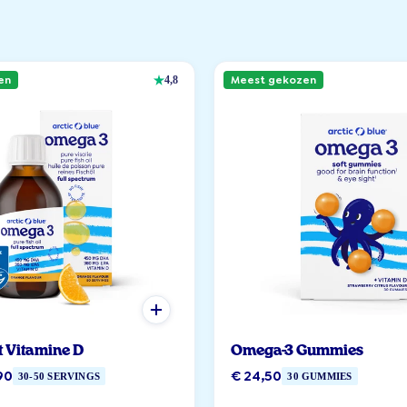
en
Meest gekozen
4,8
t Vitamine D
Omega-3 Gummies
90
€ 24,50
30-50 SERVINGS
30 GUMMIES