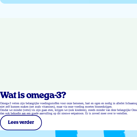
Wat is omega-3?
Omega-3 vetten zijn belangrijke voedingsstoffen voor onze hersenen, hart en ogen en nodig in allerlei lichaa
niet zelf kunnen maken (net zoals vitamines), maar via onze voeding moeten binnenkrijgen.
Omdat we minder (vette) vis zijn gaan eten, krijgen we (ook kinderen), steeds minder van deze belangrijke Ome
dan ook behoefte aan een goede aanvulling op dit nieuwe eetpatroon. Er is zoveel meer over te vertellen.
Lees verder