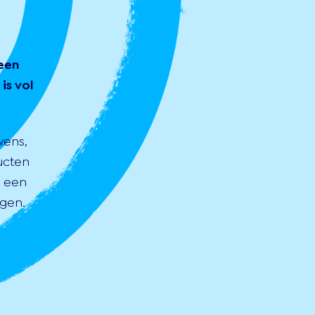
een
is vol
wens,
ucten
s een
gen.