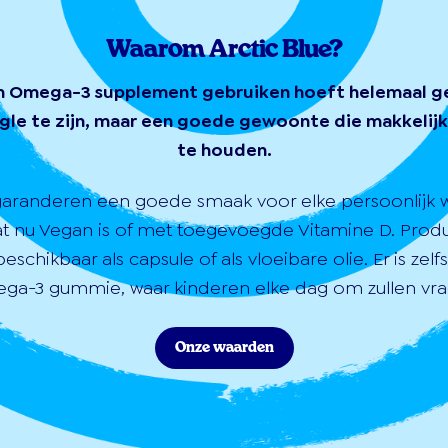
Waarom Arctic Blue?
n Omega-3 supplement gebruiken hoeft helemaal g
gle te zijn, maar een goede gewoonte die makkelijk 
te houden.
garanderen een goede smaak voor elke persoonlijk 
at nu Vegan is of met toegevoegde Vitamine D. Prod
 beschikbaar als capsule of als vloeibare olie. Er is zelf
ga-3 gummie, waar kinderen elke dag om zullen vra
Onze waarden