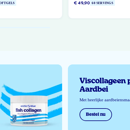
€ 49,90
SOFTGELS
60 SERVINGS
Viscollageen 
Aardbei
Met heerlijke aardbeiensma
Bestel nu