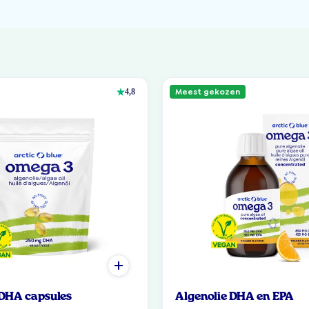
Meest gekozen
4,8
 DHA capsules
Algenolie DHA en EPA