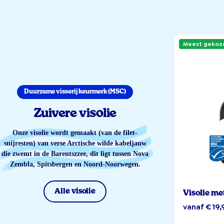
Meest gekoz
Duurzame visserij keurmerk (MSC)
Zuivere visolie
Onze visolie wordt gemaakt (van de filet-
snijresten) van verse Arctische wilde kabeljauw
die zwemt in de Barentszzee, dit ligt tussen Nova
Zembla, Spitsbergen en Noord-Noorwegen.
Alle visolie
Visolie me
vanaf € 19,