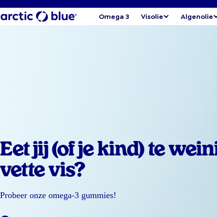
Omega 3
Visolie
Algenolie
Eet jij (of je kind) te wein
vette vis?
Probeer onze omega-3 gummies!