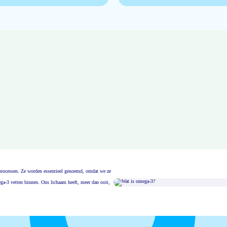
msprocessen. Ze worden essentieel genoemd, omdat we ze
ga-3 vetten binnen. Ons lichaam heeft, meer dan ooit,