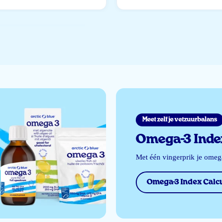
Meet zelf je vetzuurbalans
Omega-3 Index
Met één vingerprik je ome
Omega-3 Index Calcu