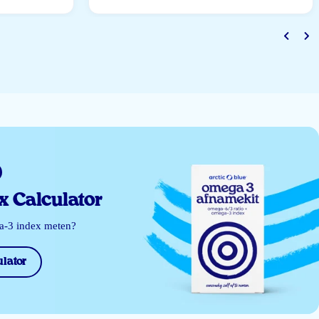
 Calculator
ga-3 index meten?
lator