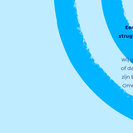
Ee
strug
Wij 
of d
zijn
Ome