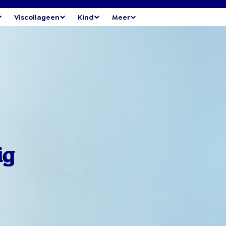
Viscollageen
Kind
Meer
ig