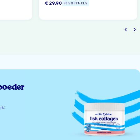
€ 29,90
90 SOFTGELS
poeder
ak!