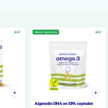
Meest gekozen
4,7
4,7
Algenolie DHA en EPA capsules