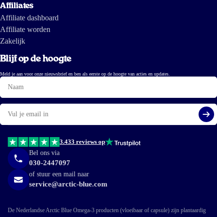
Affiliates
Affiliate dashboard
Affiliate worden
Zakelijk
Blijf op de hoogte
Meld je aan voor onze nieuwsbrief en ben als eerste op de hoogte van acties en updates.
Naam
E-
mail
Aa
3.433 reviews op
Bel ons via
030-2447097
of stuur een mail naar
service@arctic-blue.com
De Nederlandse Arctic Blue Omega-3 producten (vloeibaar of capsule) zijn plantaardig