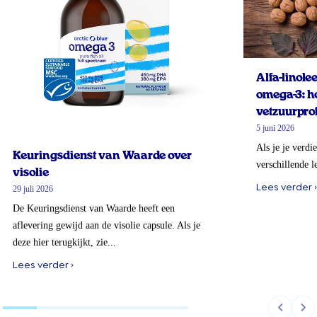
Alfa-linol
omega-3: ho
vetzuurprof
5 juni 2026
Als je je verdi
Keuringsdienst van Waarde over
verschillende l
visolie
Lees verder ›
29 juli 2026
De Keuringsdienst van Waarde heeft een
aflevering gewijd aan de visolie capsule. Als je
deze hier terugkijkt, zie...
Lees verder ›