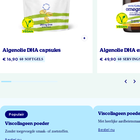
Algenolie DHA capsules
Algenolie DHA e
€ 16,90
€ 49,90
60 SOFTGELS
60 SERVING
Viscollageen poede
Populair
Met heerlijke aardbeiensma
Viscollageen poeder
Bestel nu
Zonder toegevoegde smaak- of zoetstoffen.
Bestel nu