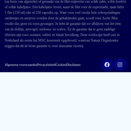
(op basis van algenolie) of gemaakt van de filet-snijresten van wilde zalm, wilde koolvis
of wilde kabeljauw. Eén kabeljauw levert, naast de filet voor de supermarkt, maar liefst
1 fles (150 ml) olie of 250 capsules op. Waar voor veel visolie hele scheepsladingen
sardientjes en ansjovis worden door de gehaktmolen gaan, wordt voor Arctic Blue
visolie dus geen vis extra gevangen. Je hebt de garantie dat we afblijven van het eten
van de dolfijn, zeevogel, zeeleeuw en walvis. Én de garantie dat er geen nadelige
effecten zijn voor oceanen, milieu en lokale bevolking. Deze werkwijze heeft ons in
Nederland als eerste het MSC-keurmerk opgeleverd, waarvan Natuur Organisaties
zeggen dat dit de beste garantie is voor duurzame visserij.
Algemene voorwaarden
Privacybeleid
Cookies
Disclaimer