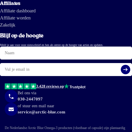
Affiliates
Affiliate dashboard
Affiliate worden
Zakelijk
Blijf op de hoogte
Meld je aan voor onze nieuwsbrief en ben als eerste op de hoogte van acties en updates.
Naam
E-
mail
Aa
3.428 reviews op
Bel ons via
030-2447097
of stuur een mail naar
service@arctic-blue.com
De Nederlandse Arctic Blue Omega-3 producten (vloeibaar of capsule) zijn plantaardig