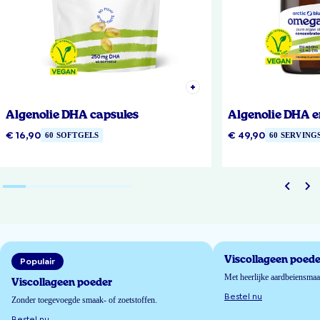
Algenolie DHA capsules
Algenolie DHA e
€ 16,90
€ 49,90
60 SOFTGELS
60 SERVING
Viscollageen poede
Populair
Met heerlijke aardbeiensma
Viscollageen poeder
Bestel nu
Zonder toegevoegde smaak- of zoetstoffen.
Bestel nu