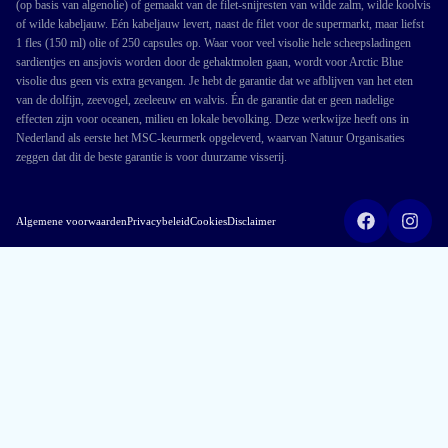
(op basis van algenolie) of gemaakt van de filet-snijresten van wilde zalm, wilde koolvis
of wilde kabeljauw. Eén kabeljauw levert, naast de filet voor de supermarkt, maar liefst
1 fles (150 ml) olie of 250 capsules op. Waar voor veel visolie hele scheepsladingen
sardientjes en ansjovis worden door de gehaktmolen gaan, wordt voor Arctic Blue
visolie dus geen vis extra gevangen. Je hebt de garantie dat we afblijven van het eten
van de dolfijn, zeevogel, zeeleeuw en walvis. Én de garantie dat er geen nadelige
effecten zijn voor oceanen, milieu en lokale bevolking. Deze werkwijze heeft ons in
Nederland als eerste het MSC-keurmerk opgeleverd, waarvan Natuur Organisaties
zeggen dat dit de beste garantie is voor duurzame visserij.
Algemene voorwaarden
Privacybeleid
Cookies
Disclaimer