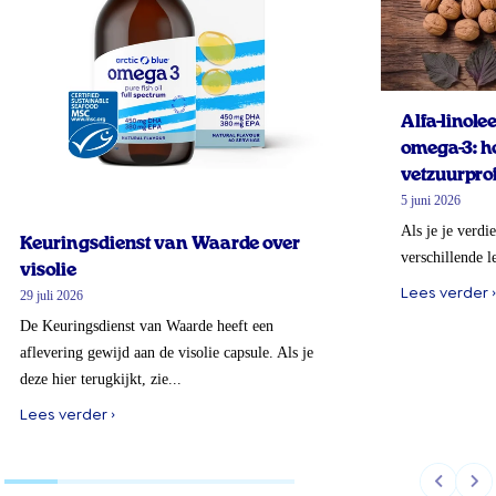
Alfa-linol
omega-3: ho
vetzuurprof
5 juni 2026
Als je je verdi
Keuringsdienst van Waarde over
verschillende l
visolie
Lees verder ›
29 juli 2026
De Keuringsdienst van Waarde heeft een
aflevering gewijd aan de visolie capsule. Als je
deze hier terugkijkt, zie...
Lees verder ›