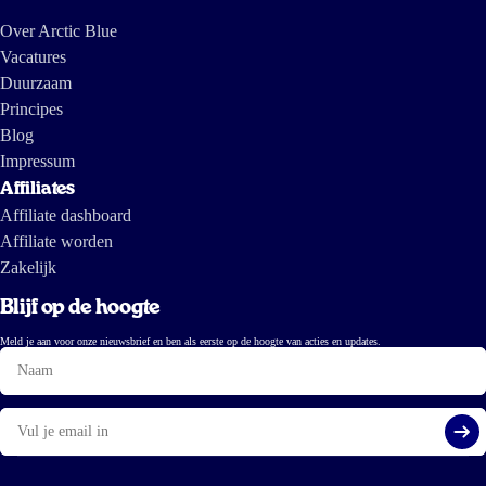
Over Arctic Blue
Vacatures
Duurzaam
Principes
Blog
Impressum
Affiliates
Affiliate dashboard
Affiliate worden
Zakelijk
Blijf op de hoogte
Meld je aan voor onze nieuwsbrief en ben als eerste op de hoogte van acties en updates.
Naam
E-
mail
Aa