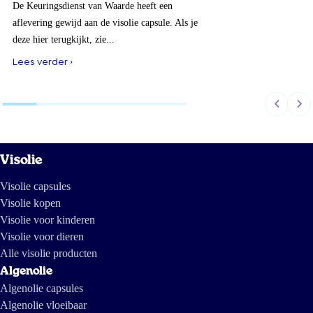
De Keuringsdienst van Waarde heeft een
aflevering gewijd aan de visolie capsule. Als je
deze hier terugkijkt, zie...
Lees verder ›
Visolie
Visolie capsules
Visolie kopen
Visolie voor kinderen
Visolie voor dieren
Alle visolie producten
Algenolie
Algenolie capsules
Algenolie vloeibaar