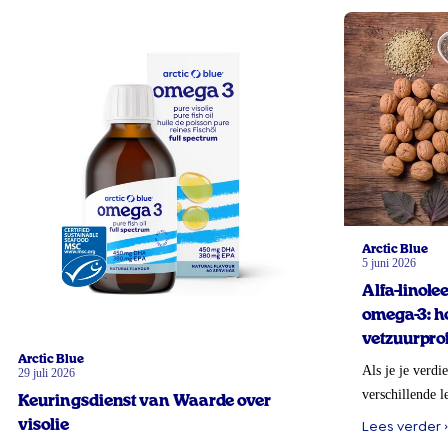
Arctic Blue
5 juni 2026
Alfa-linol
omega-3: ho
vetzuurprof
Arctic Blue
Als je je verdi
29 juli 2026
verschillende l
Keuringsdienst van Waarde over
visolie
Lees verder ›