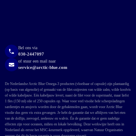
Bel ons via
030-2447097
of stuur een mail naar
service@arctic-blue.com
De Nederlandse Arctic Blue Omega-3 producten (vloeibaar of capsule) zijn plantaardig
(op basis van algenolie) of gemaakt van de filet-snijresten van wilde zalm, wilde koolvis
of wilde kabeljauw. Eén kabeljauw levert, naast de filet voor de supermarkt, maar liefst
1 fles (150 ml) olie of 250 capsules op. Waar voor veel visolie hele scheepsladingen
sardientjes en ansjovis worden door de gehaktmolen gaan, wordt voor Arctic Blue
visolie dus geen vis extra gevangen. Je hebt de garantie dat we afblijven van het eten
van de dolfijn, zeevogel, zeeleeuw en walvis. Én de garantie dat er geen nadelige
effecten zijn voor oceanen, milieu en lokale bevolking. Deze werkwijze heeft ons in
Nederland als eerste het MSC-keurmerk opgeleverd, waarvan Natuur Organisaties
zeggen dat dit de beste garantie is voor duurzame visserij.