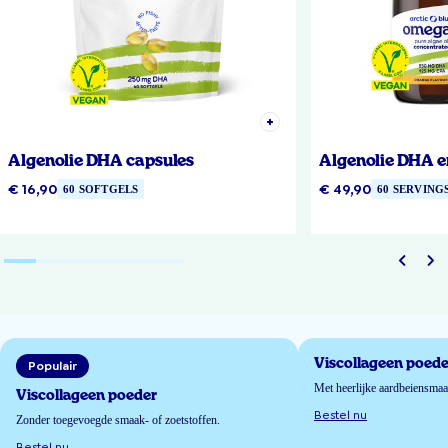
Algenolie DHA capsules
Algenolie DHA e
€ 16,90
€ 49,90
60 SOFTGELS
60 SERVING
Viscollageen poede
Populair
Met heerlijke aardbeiensma
Viscollageen poeder
Bestel nu
Zonder toegevoegde smaak- of zoetstoffen.
Bestel nu