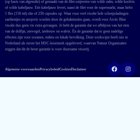
(op basis van algenolie) of gemaakt van de filet-snijresten van wilde zalm, wilde koolvis
of wilde kabeljauw. Eén kabeljauw levert, naast de filet voor de supermarkt, maar liefst
1 fles (150 ml) olie of 250 capsules op. Waar voor veel visolie hele scheepsladingen
sardientjes en ansjovis worden door de gehaktmolen gaan, wordt voor Arctic Blue
visolie dus geen vis extra gevangen. Je hebt de garantie dat we afblijven van het eten
van de dolfijn, zeevogel, zeeleeuw en walvis. Én de garantie dat er geen nadelige
effecten zijn voor oceanen, milieu en lokale bevolking. Deze werkwijze heeft ons in
Nederland als eerste het MSC-keurmerk opgeleverd, waarvan Natuur Organisaties
zeggen dat dit de beste garantie is voor duurzame visserij.
Algemene voorwaarden
Privacybeleid
Cookies
Disclaimer