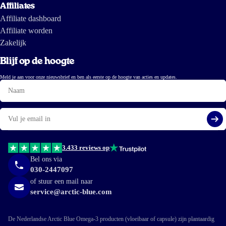
Affiliates
Affiliate dashboard
Affiliate worden
Zakelijk
Blijf op de hoogte
Meld je aan voor onze nieuwsbrief en ben als eerste op de hoogte van acties en updates.
Naam
E-
mail
Aa
3.433 reviews op
Bel ons via
030-2447097
of stuur een mail naar
service@arctic-blue.com
De Nederlandse Arctic Blue Omega-3 producten (vloeibaar of capsule) zijn plantaardig