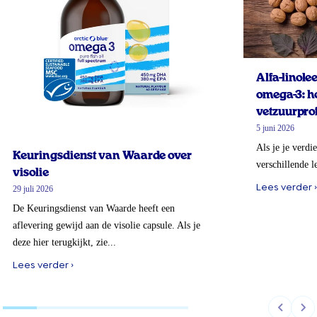
Alfa-linol
omega-3: ho
vetzuurprof
5 juni 2026
Als je je verdi
Keuringsdienst van Waarde over
verschillende l
visolie
Lees verder ›
29 juli 2026
De Keuringsdienst van Waarde heeft een
aflevering gewijd aan de visolie capsule. Als je
deze hier terugkijkt, zie...
Lees verder ›