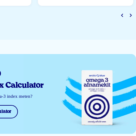
 Calculator
ga-3 index meten?
lator