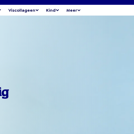
Viscollageen
Kind
Meer
ig