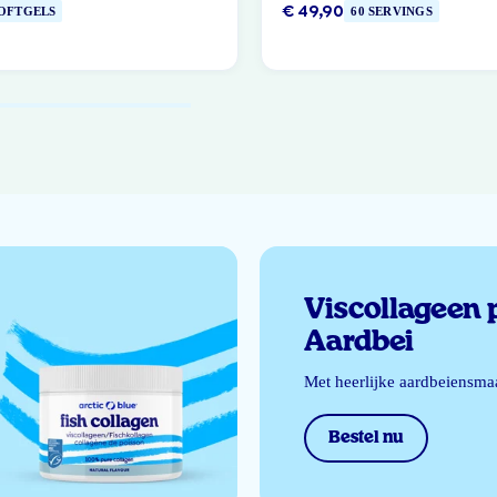
€ 49,90
SOFTGELS
60 SERVINGS
Viscollageen 
Aardbei
Met heerlijke aardbeiensma
Bestel nu