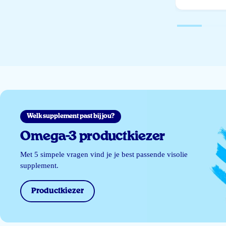
Welk supplement past bij jou?
Omega-3 productkiezer
Met 5 simpele vragen vind je je best passende visolie
supplement.
Productkiezer