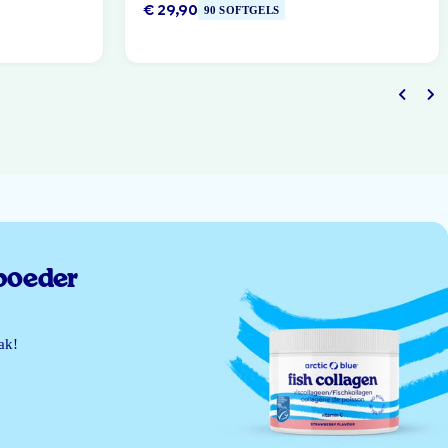
€ 29,90
90 SOFTGELS
poeder
ak!