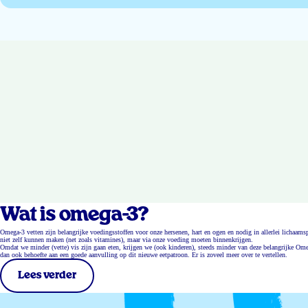
Wat is omega-3?
Omega-3 vetten zijn belangrijke voedingsstoffen voor onze hersenen, hart en ogen en nodig in allerlei lichaa
niet zelf kunnen maken (net zoals vitamines), maar via onze voeding moeten binnenkrijgen.
Omdat we minder (vette) vis zijn gaan eten, krijgen we (ook kinderen), steeds minder van deze belangrijke Ome
dan ook behoefte aan een goede aanvulling op dit nieuwe eetpatroon. Er is zoveel meer over te vertellen.
Lees verder