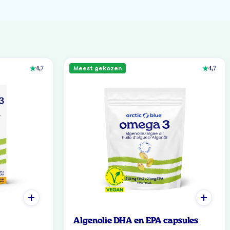
Meest gekozen
4,7
4,7
Algenolie DHA en EPA capsules