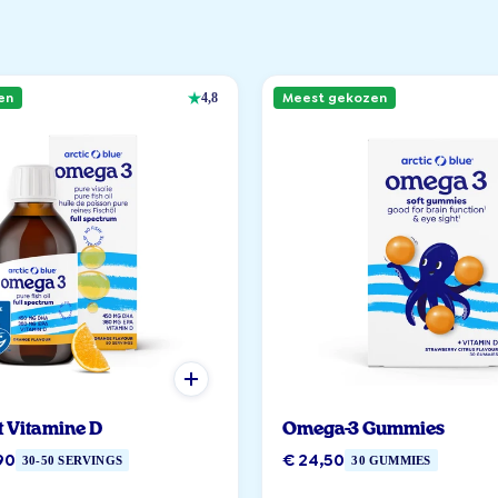
en
Meest gekozen
4,8
t Vitamine D
Omega-3 Gummies
90
€ 24,50
30-50 SERVINGS
30 GUMMIES