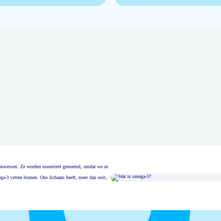
msprocessen. Ze worden essentieel genoemd, omdat we ze
ga-3 vetten binnen. Ons lichaam heeft, meer dan ooit,