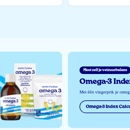
Meet zelf je vetzuurbalans
Omega-3 Index
Met één vingerprik je ome
Omega-3 Index Calcu