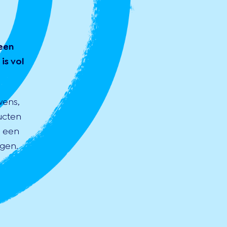
een
is vol
wens,
ucten
s een
gen.