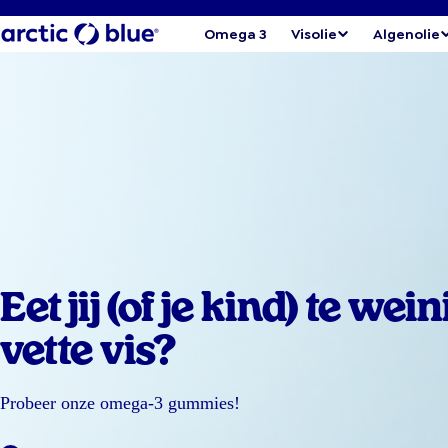
Omega 3
Visolie
Algenolie
Eet jij (of je kind) te wein
vette vis?
Probeer onze omega-3 gummies!