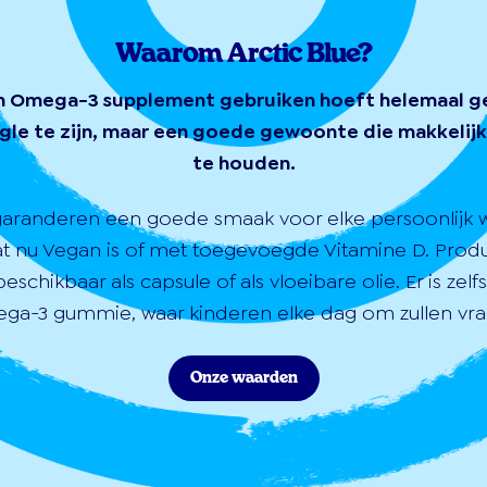
Waarom Arctic Blue?
n Omega-3 supplement gebruiken hoeft helemaal g
gle te zijn, maar een goede gewoonte die makkelijk 
te houden.
garanderen een goede smaak voor elke persoonlijk 
at nu Vegan is of met toegevoegde Vitamine D. Prod
 beschikbaar als capsule of als vloeibare olie. Er is zelf
ga-3 gummie, waar kinderen elke dag om zullen vra
Onze waarden