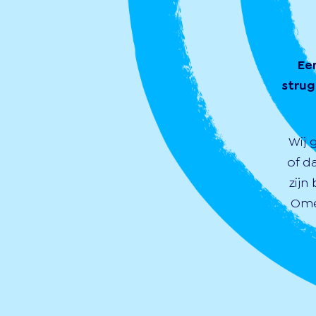
Ee
strug
Wij 
of d
zijn
Ome