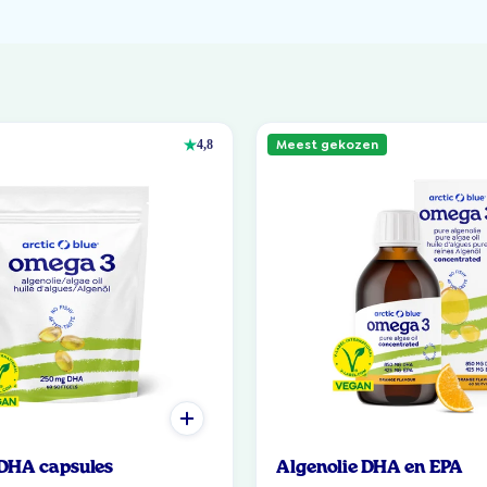
Meest gekozen
4,8
 DHA capsules
Algenolie DHA en EPA