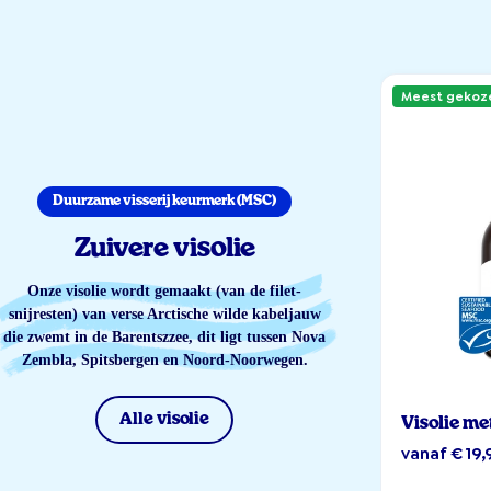
Meest gekoz
Duurzame visserij keurmerk (MSC)
Zuivere visolie
Onze visolie wordt gemaakt (van de filet-
snijresten) van verse Arctische wilde kabeljauw
die zwemt in de Barentszzee, dit ligt tussen Nova
Zembla, Spitsbergen en Noord-Noorwegen.
Alle visolie
Visolie me
vanaf € 19,