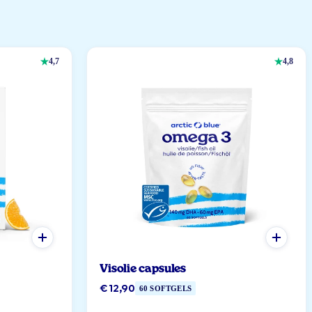
4,7
4,8
Visolie capsules
€ 12,90
60 SOFTGELS