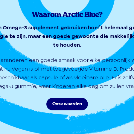
Waarom Arctic Blue?
n Omega-3 supplement gebruiken hoeft helemaal g
gle te zijn, maar een goede gewoonte die makkelijk 
te houden.
garanderen een goede smaak voor elke persoonlijk 
at nu Vegan is of met toegevoegde Vitamine D. Prod
 beschikbaar als capsule of als vloeibare olie. Er is zelf
ga-3 gummie, waar kinderen elke dag om zullen vra
Onze waarden