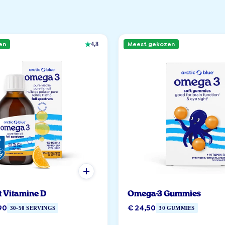
en
Meest gekozen
4,8
t Vitamine D
Omega-3 Gummies
90
€ 24,50
30-50 SERVINGS
30 GUMMIES