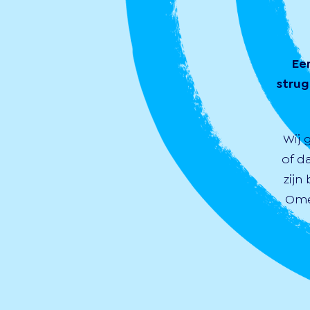
Ee
strug
Wij 
of d
zijn
Ome