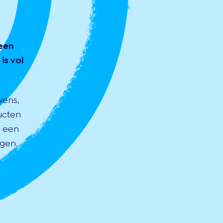
een
is vol
wens,
ucten
s een
gen.