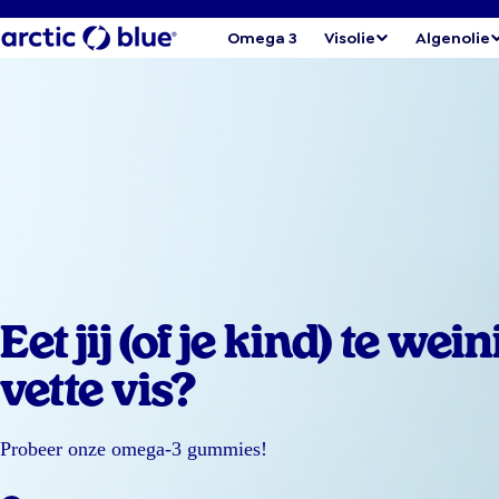
Omega 3
Visolie
Algenolie
Eet jij (of je kind) te wein
vette vis?
Probeer onze omega-3 gummies!