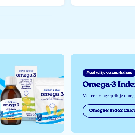
Meet zelf je vetzuurbalans
Omega-3 Index
Met één vingerprik je ome
Omega-3 Index Calcu