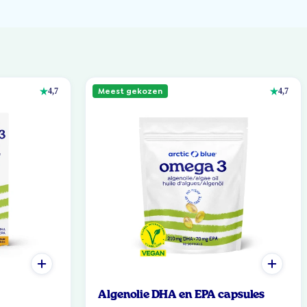
Meest gekozen
4,7
4,7
Algenolie DHA en EPA capsules