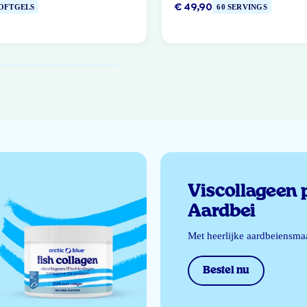
€ 49,90
SOFTGELS
60 SERVINGS
Viscollageen 
Aardbei
Met heerlijke aardbeiensma
Bestel nu