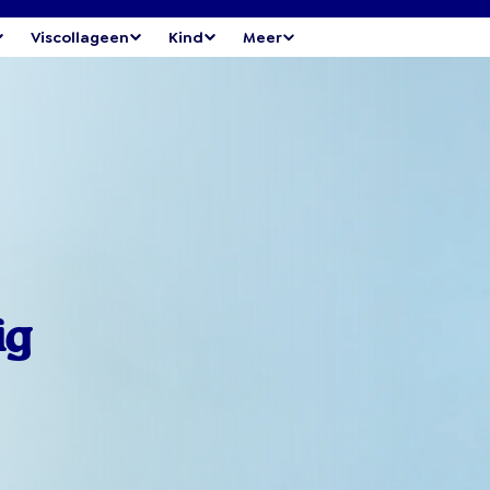
Viscollageen
Kind
Meer
ig