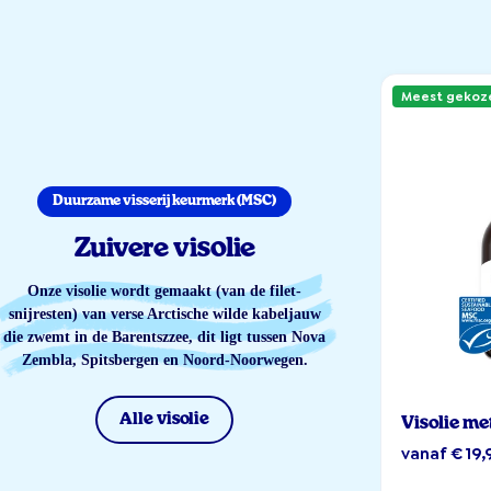
Meest gekoz
Duurzame visserij keurmerk (MSC)
Zuivere visolie
Onze visolie wordt gemaakt (van de filet-
snijresten) van verse Arctische wilde kabeljauw
die zwemt in de Barentszzee, dit ligt tussen Nova
Zembla, Spitsbergen en Noord-Noorwegen.
Alle visolie
Visolie me
vanaf € 19,