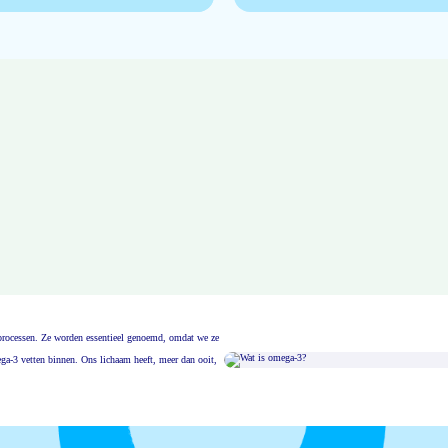
msprocessen. Ze worden essentieel genoemd, omdat we ze
ga-3 vetten binnen. Ons lichaam heeft, meer dan ooit,