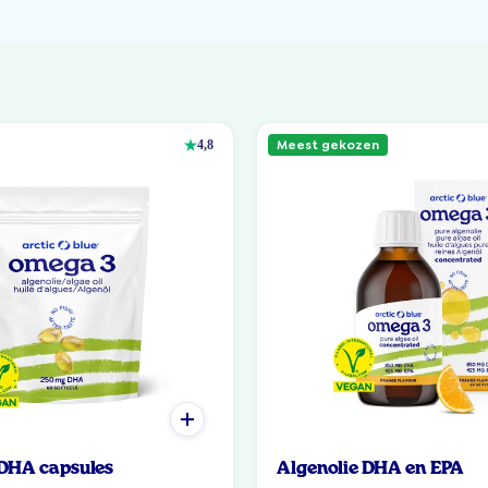
Meest gekozen
4,8
 DHA capsules
Algenolie DHA en EPA