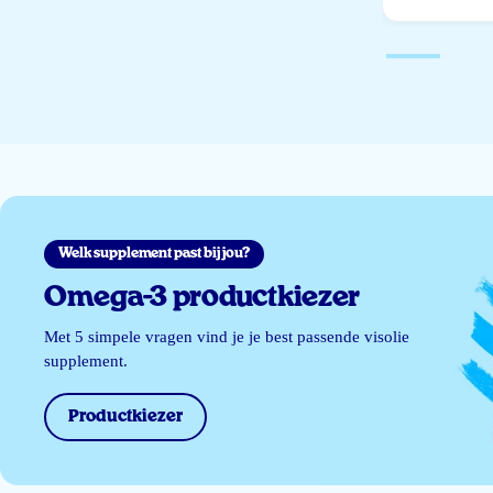
Welk supplement past bij jou?
Omega-3 productkiezer
Met 5 simpele vragen vind je je best passende visolie
supplement.
Productkiezer