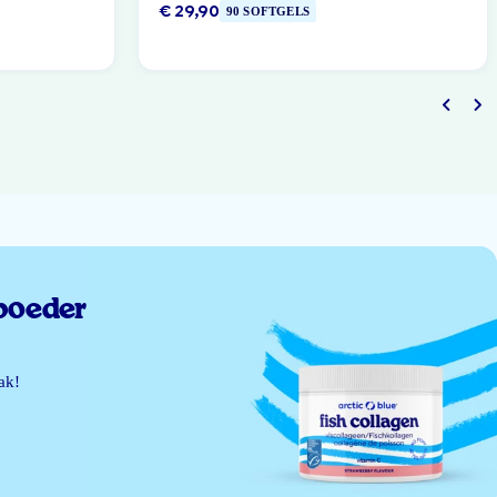
€ 29,90
90 SOFTGELS
poeder
ak!