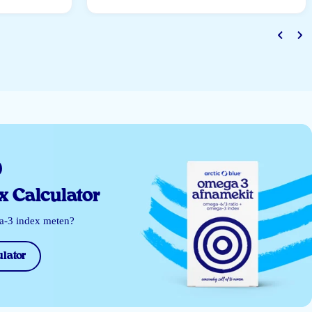
 Calculator
ga-3 index meten?
lator