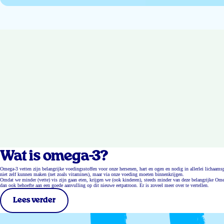
Wat is omega-3?
Omega-3 vetten zijn belangrijke voedingsstoffen voor onze hersenen, hart en ogen en nodig in allerlei lichaa
niet zelf kunnen maken (net zoals vitamines), maar via onze voeding moeten binnenkrijgen.
Omdat we minder (vette) vis zijn gaan eten, krijgen we (ook kinderen), steeds minder van deze belangrijke Ome
dan ook behoefte aan een goede aanvulling op dit nieuwe eetpatroon. Er is zoveel meer over te vertellen.
Lees verder