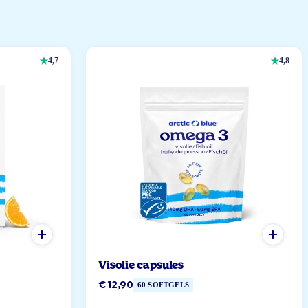
4,7
4,8
Visolie capsules
€ 12,90
60 SOFTGELS