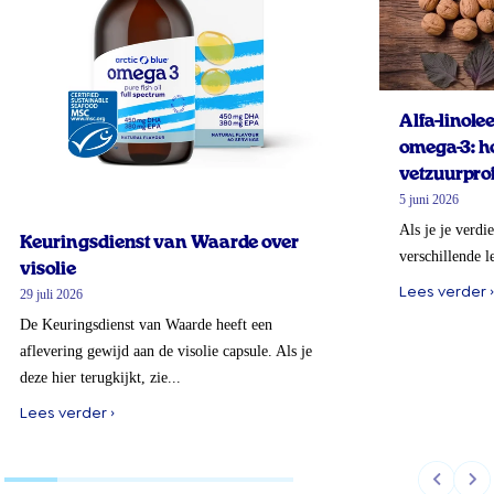
Alfa-linol
omega-3: ho
vetzuurprof
5 juni 2026
Als je je verdi
Keuringsdienst van Waarde over
verschillende l
visolie
Lees verder ›
29 juli 2026
De Keuringsdienst van Waarde heeft een
aflevering gewijd aan de visolie capsule. Als je
deze hier terugkijkt, zie...
Lees verder ›