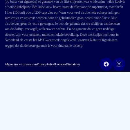
(op basis van algenolie) of gemaakt van de filet-snijresten van wilde zalm, wilde koolvis
of wilde kabeljauw. Eén kabeljauw levert, naast de filet voor de supermarkt, maar liefst
1 fles (150 ml) olie of 250 capsules op. Waar voor veel visolie hele scheepsladingen
sardientjes en ansjovis worden door de gehaktmolen gaan, wordt voor Arctic Blue
visolie dus geen vis extra gevangen. Je hebt de garantie dat we afblijven van het eten
van de dolfijn, zeevogel, zeeleeuw en walvis. Én de garantie dat er geen nadelige
effecten zijn voor oceanen, milieu en lokale bevolking. Deze werkwijze heeft ons in
Nederland als eerste het MSC-keurmerk opgeleverd, waarvan Natuur Organisaties
zeggen dat dit de beste garantie is voor duurzame visserij.
Algemene voorwaarden
Privacybeleid
Cookies
Disclaimer