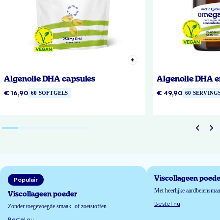
Algenolie DHA capsules
Algenolie DHA e
€ 16,90
€ 49,90
60 SOFTGELS
60 SERVING
Viscollageen poede
Populair
Met heerlijke aardbeiensma
Viscollageen poeder
Bestel nu
Zonder toegevoegde smaak- of zoetstoffen.
Bestel nu