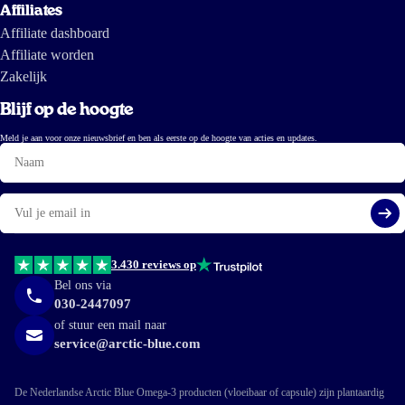
Affiliates
Affiliate dashboard
Affiliate worden
Zakelijk
Blijf op de hoogte
Meld je aan voor onze nieuwsbrief en ben als eerste op de hoogte van acties en updates.
Naam
E-
mail
Aa
3.430 reviews op
Bel ons via
030-2447097
of stuur een mail naar
service@arctic-blue.com
De Nederlandse Arctic Blue Omega-3 producten (vloeibaar of capsule) zijn plantaardig