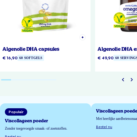
Algenolie DHA capsules
Algenolie DHA e
€ 16,90
€ 49,90
60 SOFTGELS
60 SERVING
Viscollageen poede
Populair
Met heerlijke aardbeiensma
Viscollageen poeder
Bestel nu
Zonder toegevoegde smaak- of zoetstoffen.
Bestel nu