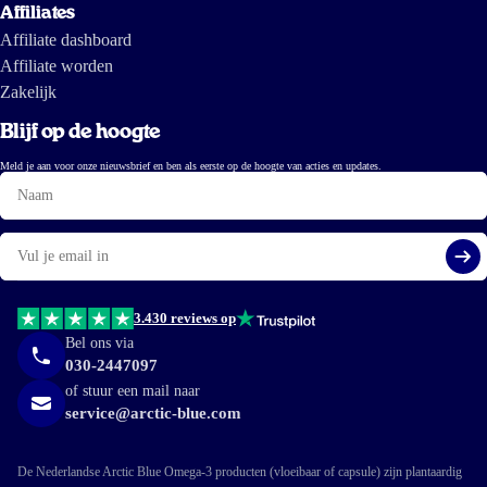
Affiliates
Affiliate dashboard
Affiliate worden
Zakelijk
Blijf op de hoogte
Meld je aan voor onze nieuwsbrief en ben als eerste op de hoogte van acties en updates.
Naam
E-
mail
Aa
3.430 reviews op
Bel ons via
030-2447097
of stuur een mail naar
service@arctic-blue.com
De Nederlandse Arctic Blue Omega-3 producten (vloeibaar of capsule) zijn plantaardig