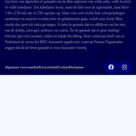
(op basis van algenolie) of gemaakt van de filet-snijresten van wilde zalm, wilde koolvis
of wilde kabeljauw. Eén kabeljauw levert, naast de filet voor de supermarkt, maar liefst
1 fles (150 ml) olie of 250 capsules op. Waar voor veel visolie hele scheepsladingen
sardientjes en ansjovis worden door de gehaktmolen gaan, wordt voor Arctic Blue
visolie dus geen vis extra gevangen. Je hebt de garantie dat we afblijven van het eten
van de dolfijn, zeevogel, zeeleeuw en walvis. Én de garantie dat er geen nadelige
effecten zijn voor oceanen, milieu en lokale bevolking. Deze werkwijze heeft ons in
Nederland als eerste het MSC-keurmerk opgeleverd, waarvan Natuur Organisaties
zeggen dat dit de beste garantie is voor duurzame visserij.
Algemene voorwaarden
Privacybeleid
Cookies
Disclaimer