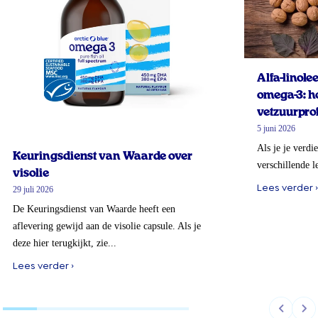
Alfa-linol
omega-3: ho
vetzuurprof
5 juni 2026
Als je je verdi
Keuringsdienst van Waarde over
verschillende l
visolie
Lees verder ›
29 juli 2026
De Keuringsdienst van Waarde heeft een
aflevering gewijd aan de visolie capsule. Als je
deze hier terugkijkt, zie...
Lees verder ›