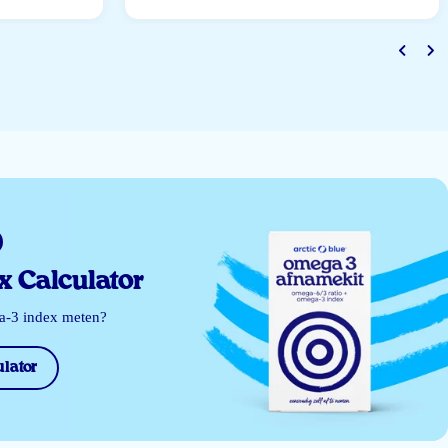
 Calculator
ga-3 index meten?
lator