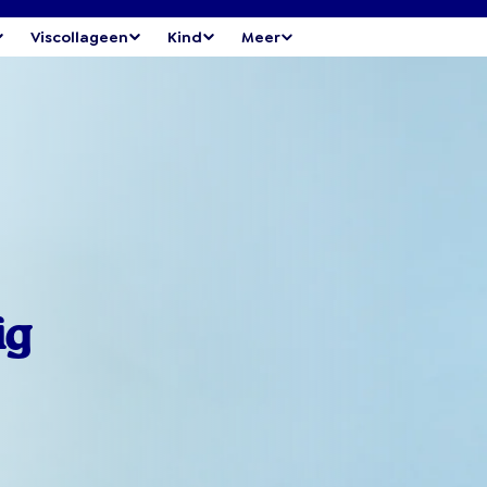
Viscollageen
Kind
Meer
ig