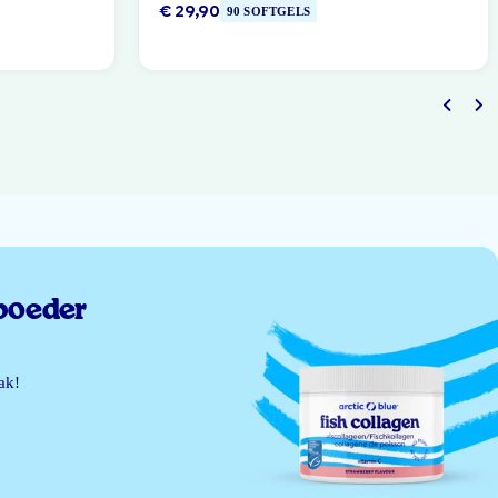
€ 29,90
90 SOFTGELS
poeder
ak!