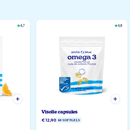
4,7
4,8
Visolie capsules
€ 12,90
60 SOFTGELS