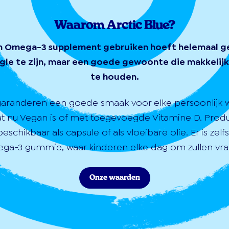
Waarom Arctic Blue?
n Omega-3 supplement gebruiken hoeft helemaal g
gle te zijn, maar een goede gewoonte die makkelijk 
te houden.
garanderen een goede smaak voor elke persoonlijk 
at nu Vegan is of met toegevoegde Vitamine D. Prod
 beschikbaar als capsule of als vloeibare olie. Er is zelf
ga-3 gummie, waar kinderen elke dag om zullen vra
Onze waarden