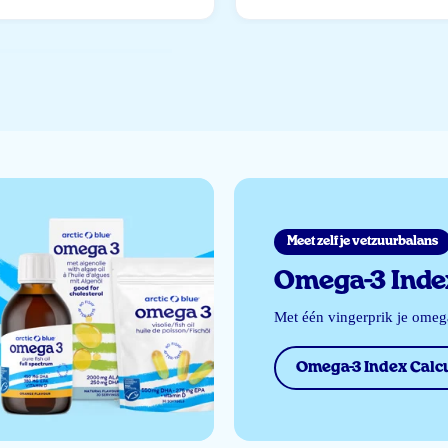
Meet zelf je vetzuurbalans
Omega-3 Index
Met één vingerprik je ome
Omega-3 Index Calcu