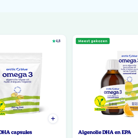
Meest gekozen
4,8
 DHA capsules
Algenolie DHA en EPA