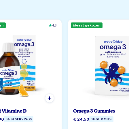
en
Meest gekozen
4,8
t Vitamine D
Omega-3 Gummies
90
€ 24,50
30-50 SERVINGS
30 GUMMIES