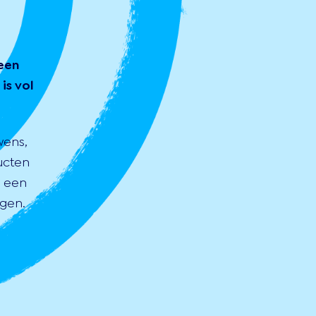
een
is vol
wens,
ucten
s een
gen.