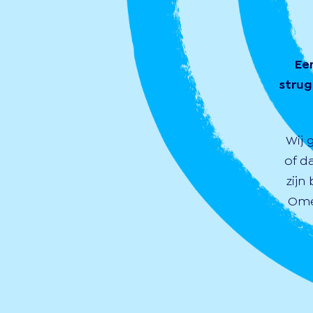
Ee
strug
Wij 
of d
zijn
Ome