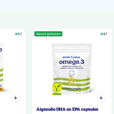
Meest gekozen
4,7
4,7
Algenolie DHA en EPA capsules