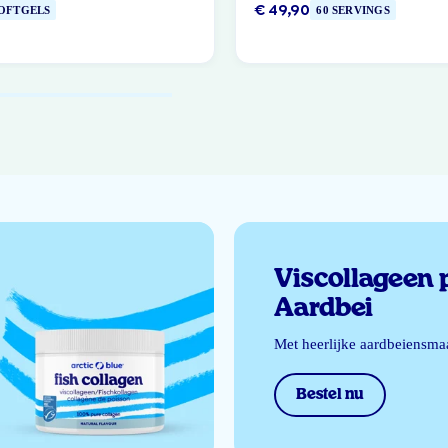
€ 49,90
SOFTGELS
60 SERVINGS
Viscollageen 
Aardbei
Met heerlijke aardbeiensma
Bestel nu