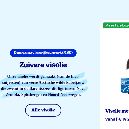
Meest gekoz
Duurzame visserij keurmerk (MSC)
Zuivere visolie
Onze visolie wordt gemaakt (van de filet-
snijresten) van verse Arctische wilde kabeljauw
die zwemt in de Barentszzee, dit ligt tussen Nova
Zembla, Spitsbergen en Noord-Noorwegen.
Alle visolie
Visolie me
vanaf € 19,