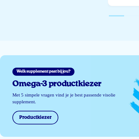
Welk supplement past bij jou?
Omega-3 productkiezer
Met 5 simpele vragen vind je je best passende visolie
supplement.
Productkiezer