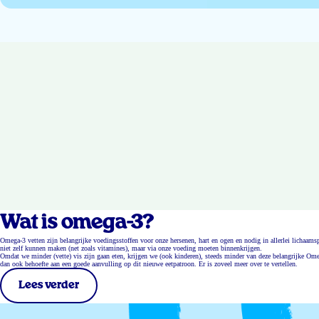
Wat is omega-3?
Omega-3 vetten zijn belangrijke voedingsstoffen voor onze hersenen, hart en ogen en nodig in allerlei lichaa
niet zelf kunnen maken (net zoals vitamines), maar via onze voeding moeten binnenkrijgen.
Omdat we minder (vette) vis zijn gaan eten, krijgen we (ook kinderen), steeds minder van deze belangrijke Ome
dan ook behoefte aan een goede aanvulling op dit nieuwe eetpatroon. Er is zoveel meer over te vertellen.
Lees verder