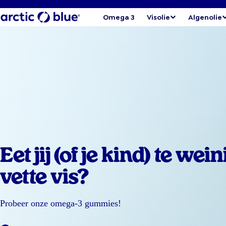
Omega 3
Visolie
Algenolie
Eet jij (of je kind) te wein
vette vis?
Probeer onze omega-3 gummies!