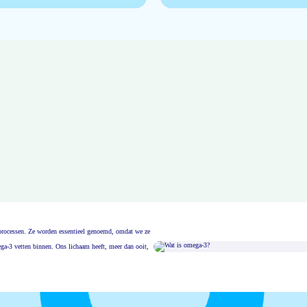
msprocessen. Ze worden essentieel genoemd, omdat we ze
ga-3 vetten binnen. Ons lichaam heeft, meer dan ooit,