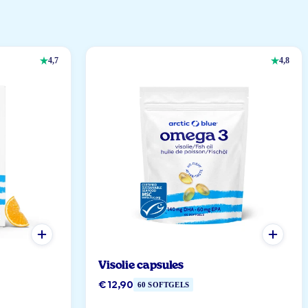
4,7
4,8
Visolie capsules
€ 12,90
60 SOFTGELS