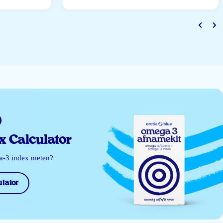
 Calculator
ga-3 index meten?
lator