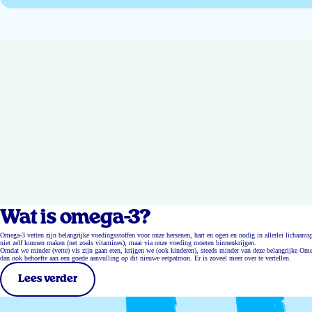
Wat is omega-3?
Omega-3 vetten zijn belangrijke voedingsstoffen voor onze hersenen, hart en ogen en nodig in allerlei lichaa
niet zelf kunnen maken (net zoals vitamines), maar via onze voeding moeten binnenkrijgen.
Omdat we minder (vette) vis zijn gaan eten, krijgen we (ook kinderen), steeds minder van deze belangrijke Ome
dan ook behoefte aan een goede aanvulling op dit nieuwe eetpatroon. Er is zoveel meer over te vertellen.
Lees verder