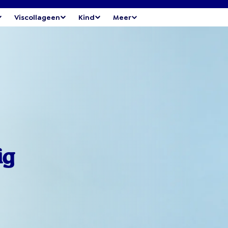
Viscollageen
Kind
Meer
ig