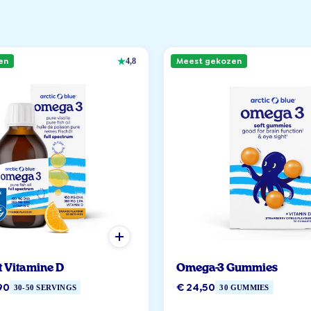
en
Meest gekozen
4,8
t Vitamine D
Omega-3 Gummies
90
€ 24,50
30-50 SERVINGS
30 GUMMIES