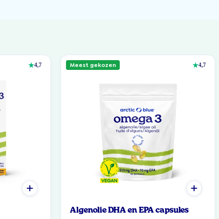
Meest gekozen
4,7
4,7
Algenolie DHA en EPA capsules