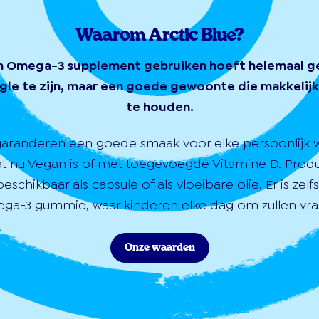
Waarom Arctic Blue?
n Omega-3 supplement gebruiken hoeft helemaal g
gle te zijn, maar een goede gewoonte die makkelijk 
te houden.
garanderen een goede smaak voor elke persoonlijk 
at nu Vegan is of met toegevoegde Vitamine D. Prod
 beschikbaar als capsule of als vloeibare olie. Er is zelf
ga-3 gummie, waar kinderen elke dag om zullen vra
Onze waarden