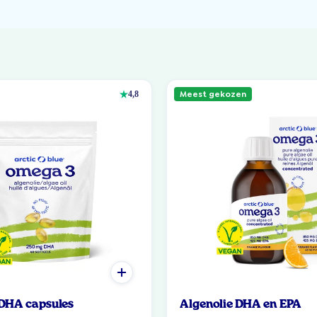
Meest gekozen
4,8
 DHA capsules
Algenolie DHA en EPA