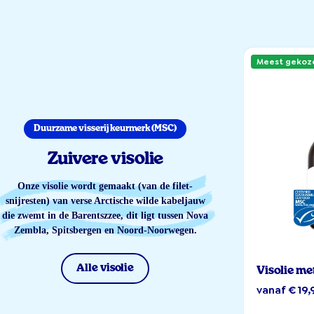
Meest gekoz
Duurzame visserij keurmerk (MSC)
Zuivere visolie
Onze visolie wordt gemaakt (van de filet-
snijresten) van verse Arctische wilde kabeljauw
die zwemt in de Barentszzee, dit ligt tussen Nova
Zembla, Spitsbergen en Noord-Noorwegen.
Alle visolie
Visolie me
vanaf € 19,