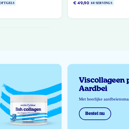
€ 49,90
SOFTGELS
60 SERVINGS
Viscollageen 
Aardbei
Met heerlijke aardbeiensma
Bestel nu