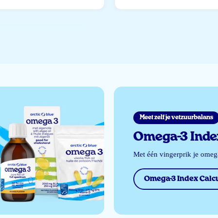
Meet zelf je vetzuurbalans
Omega-3 Index
Met één vingerprik je ome
Omega-3 Index Calcu