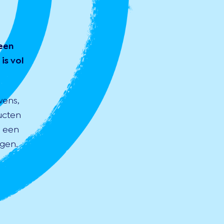
een
is vol
wens,
ucten
s een
gen.