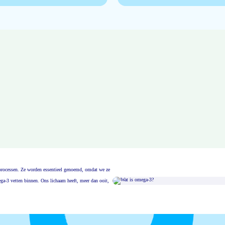
msprocessen. Ze worden essentieel genoemd, omdat we ze
ga-3 vetten binnen. Ons lichaam heeft, meer dan ooit,