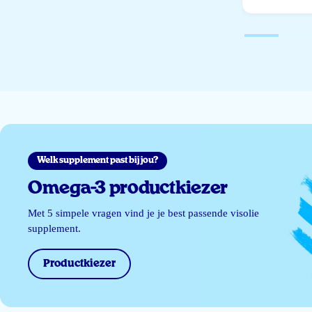
Welk supplement past bij jou?
Omega-3 productkiezer
Met 5 simpele vragen vind je je best passende visolie
supplement.
Productkiezer