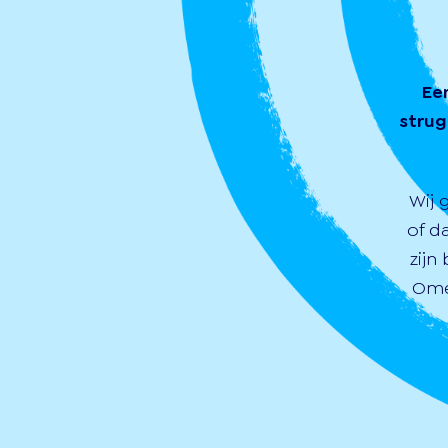
Ee
strug
Wij 
of d
zijn
Ome