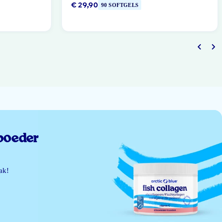
€ 29,90
90 SOFTGELS
poeder
ak!