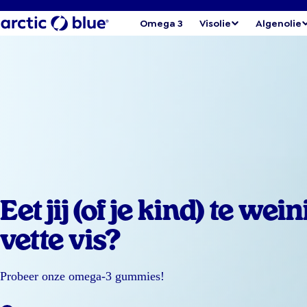
Omega 3
Visolie
Algenolie
Eet jij (of je kind) te wein
vette vis?
Probeer onze omega-3 gummies!