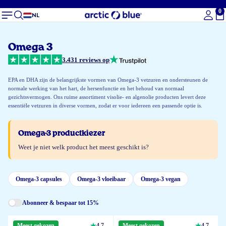
0
To
NL
Omega 3
3.431 reviews op
EPA en DHA zijn de belangrijkste vormen van Omega-3 vetzuren en ondersteunen de
normale werking van het hart, de hersenfunctie en het behoud van normaal
gezichtsvermogen. Ons ruime assortiment visolie- en algenolie producten levert deze
essentiële vetzuren in diverse vormen, zodat er voor iedereen een passende optie is.
Omega-3 productkiezer
Weet je niet welk product het meest geschikt is?
Omega-3 capsules
Omega-3 vloeibaar
Omega-3 vegan
Abonneer & bespaar tot 15%
Meest gekozen
4,7
Meest gekozen
4,7