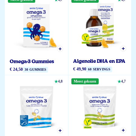
Algenolie DHA en EPA
Omega-3 Gummies
€ 49,90
€ 24,50
60 SERVINGS
30 GUMMIES
4,8
Meest gekozen
4,7