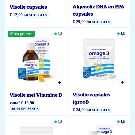
Algenolie DHA en EPA
Visolie capsules
capsules
€ 12,90
60 SOFTGELS
€ 29,90
90 SOFTGELS
Meest gekozen
4,8
4,8
Visolie capsules
Visolie met Vitamine D
(groot)
vanaf
€ 19,90
30-50 SERVINGS
€ 24,90
60 SOFTGELS
4,8
4,6