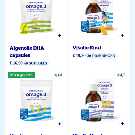
Visolie Kind
Algenolie DHA
capsules
€ 19,90
30 DOSERINGEN
€ 16,90
60 SOFTGELS
Meest gekozen
4,8
4,7