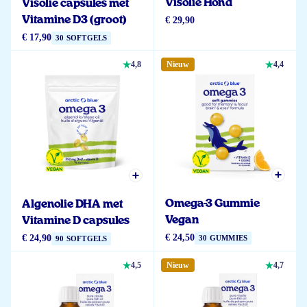
Visolie Hond
Visolie capsules met
Vitamine D3 (groot)
€ 29,90
€ 17,90
30 SOFTGELS
4,8
Nieuw
4,4
Omega-3 Gummie
Algenolie DHA met
Vegan
Vitamine D capsules
€ 24,50
€ 24,90
30 GUMMIES
90 SOFTGELS
4,5
Nieuw
4,7