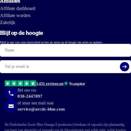
Affiliates
Affiliate dashboard
Affiliate worden
Zakelijk
Blijf op de hoogte
Meld je aan voor onze nieuwsbrief en ben als eerste op de hoogte van acties en updates.
Naam
E-
mail
Aa
3.431 reviews op
Bel ons via
030-2447097
of stuur een mail naar
service@arctic-blue.com
De Nederlandse Arctic Blue Omega-3 producten (vloeibaar of capsule) zijn plantaardig
(op basis van algenolie) of gemaakt van de filet-snijresten van wilde zalm, wilde koolvis