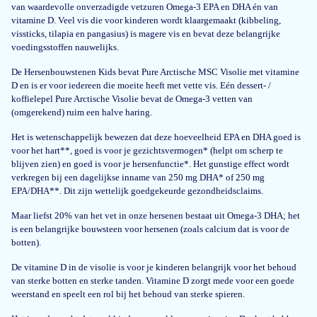
van waardevolle onverzadigde vetzuren Omega-3 EPA en DHA én van
Geweldig product voor kinderen en volwassenen.
vitamine D. Veel vis die voor kinderen wordt klaargemaakt (kibbeling,
Ik gebruik de Visolie Kids DHA en EPA met vitamine D3 nu een paar
vissticks, tilapia en pangasius) is magere vis en bevat deze belangrijke
weken voor mijn kinderen, en ik ben zeer tevreden over de kwaliteit van
voedingsstoffen nauwelijks.
het product. De smaak is verrassend mild en goed te verdragen, wat een
De Hersenbouwstenen Kids bevat Pure Arctische MSC Visolie met vitamine
groot pluspunt is omdat mijn kinderen vaak kieskeurig zijn met
D en is er voor iedereen die moeite heeft met vette vis. Eén dessert- /
supplementen.
koffielepel Pure Arctische Visolie bevat de Omega-3 vetten van
(omgerekend) ruim een halve haring.
Edwin
Het is wetenschappelijk bewezen dat deze hoeveelheid EPA en DHA goed is
voor het hart**, goed is voor je gezichtsvermogen* (helpt om scherp te
blijven zien) en goed is voor je hersenfunctie*. Het gunstige effect wordt
27 jan 2025
verkregen bij een dagelijkse inname van 250 mg DHA* of 250 mg
Fijn product. Mijn dochter van 1 jaar moest enkele dagen wennen aan de
EPA/DHA**. Dit zijn wettelijk goedgekeurde gezondheidsclaims.
smaak maar neemt het nu zonder problemen in.
Maar liefst 20% van het vet in onze hersenen bestaat uit Omega-3 DHA; het
is een belangrijke bouwsteen voor hersenen (zoals calcium dat is voor de
Sharon Nijkamp
botten).
De vitamine D in de visolie is voor je kinderen belangrijk voor het behoud
van sterke botten en sterke tanden. Vitamine D zorgt mede voor een goede
30 dec 2024
weerstand en speelt een rol bij het behoud van sterke spieren.
Not good quality..