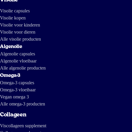
Mijn dochter neemt deze visolie met gemak in. Ze heeft geen nare
Visolie capsules
vissmaak maar een zachte sinaasappelsmaak
Visolie kopen
Visolie voor kinderen
kim
Visolie voor dieren
Alle visolie producten
Algenolie
3 jul 2024
Algenolie capsules
Fijne smaak en goede levering
Algenolie vloeibaar
Alle algenolie producten
Dr
Omega-3
Omega-3 capsules
Omega-3 vloeibaar
13 mei 2024
Vegan omega 3
Het kind vond de smaak van Omega in olievorm lekker. We
Alle omega-3 producten
supplementeren Omega van Arctic Blue nu bijna zes maanden met het hele
gezin en ik kan nu een weloverwogen oordeel geven. Echt aanrader.
Collageen
Elle Bana
Viscollageen supplement