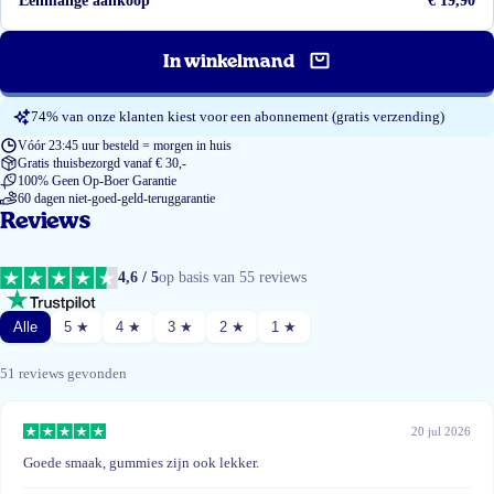
Eenmalige aankoop
€ 19,90
In winkelmand
74% van onze klanten kiest voor een abonnement (gratis verzending)
Vóór 23:45 uur besteld = morgen in huis
Gratis thuisbezorgd vanaf € 30,-
100% Geen Op-Boer Garantie
60 dagen niet-goed-geld-teruggarantie
Reviews
4,6 / 5
op basis van 55 reviews
Alle
5 ★
4 ★
3 ★
2 ★
1 ★
51 reviews gevonden
20 jul 2026
Goede smaak, gummies zijn ook lekker.