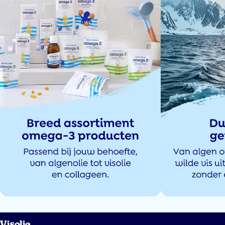
7 sep 2024
Geweldig product! Naar lang op zoek te zijn geweest naar een goede
omega 3 die ook nog eens lekker smaakt voor mijn dochtertje van bijna 2,
kwam ik deze tegen en ben er echt tevreden over! Zij vind het ook
hartstikke lekker waardoor ik het niet met geweld in haar mond hoef te
doen. Ludo, bedankt voor het uitvinden van deze geweldige artikel!
Burcu Kalkan
8 jul 2024
Helaas de kinderen vinden het echt niet lekker en de hoeveelheid
(dosering) en daarbij de smaak is zo overheersend dat je het niet stiekem
kan verwerken in bijv. De pap.
Klant
Visolie
6 jul 2024