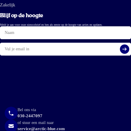
<span class="claimsafe-blur">Wel merk ik, vooral aan onze oudste dochter,
Zakelijk
dat haar concentratie is verbeterd sinds ze de olie neemt</span>.
Blijf op de hoogte
Suzanne van Doorn
Meld je aan voor onze nieuwsbrief en ben als eerste op de hoogte van acties en updates.
Naam
8 dec 2023
E-
mail
Onze kleine man vindt het heerlijk
Aa
Dennis Chirino
23 okt 2023
Top kwaliteit
Yassin
Bel ons via
030-2447097
of stuur een mail naar
20 sep 2023
service@arctic-blue.com