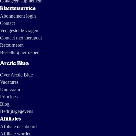
Collageen supplement
Klantenservice
8 mei 2024
Abonnement login
Kinderen geven aan dit een fijn product te vinden👍
Contact
Veelgestelde vragen
Karen Weijers
Contact met therapeut
Retourneren
Bestelling herroepen
3 mrt 2024
Arctic Blue
Ik bestel regelmatig 2 flessen kinder visolie. Volgende dag in huis netjes
ingepakt. Een betrouwbare web winkel dus.
Over Arctic Blue
Vacatures
I van Drunen
Duurzaam
Principes
Blog
8 feb 2024
Bedrijfsgegevens
De smaak van de olie valt wat tegen. Mijn kinderen vinden het niet lekker
Affiliates
en toen ik het een keer proefde snapte ik wel waarom. Maar als je het door
Affiliate dashboard
wat fruityoghurt of een smoothie mengt, is het goed te doen. Ik denk dat
Affiliate worden
een smaakloze versie het bij ons beter zou doen.