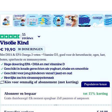
55
reviews
Visolie Kind
€ 19,90
Normale
30 DOSERINGEN
prijs
Met DHA & EPA Omega-3 vetten +Vitamine D3, goed voor de hersenfunctie, ogen, hart,
botten, spierfunctie en immuunsysteem.
Hoge dosering EPA + DHA en met vitamine D
Geschikt in koude gerechten als yoghurt, shake en smoothie
Geschikt voor jong (kinderen vanaf 1 jaar) en oud
Heerlijke zachte sinaasappelsmaak
Kies voor eenmalig of abonnement (met korting)
Populairste keuze
Abonneer en bespaar
tot 15% korting
·
·
Gratis thuisbezorgd
Elk moment opzegbaar
Zelf pauzeren of aanpassen
of