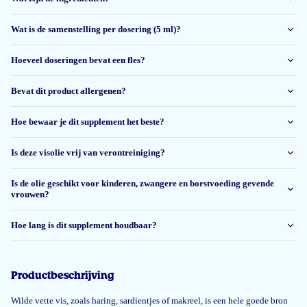
it taste like oil , I have to fight daily to get them taking it.
Wat is de samenstelling per dosering (5 ml)?
Maria Derksen
Hoeveel doseringen bevat een fles?
Bevat dit product allergenen?
16 mei 2025
Deze is ook prima
Hoe bewaar je dit supplement het beste?
Angelique Van der vlies
Is deze visolie vrij van verontreiniging?
Is de olie geschikt voor kinderen, zwangere en borstvoeding gevende
11 feb 2025
vrouwen?
Erg tevreden over dit product. Mijn zoontje van 14 maanden vindt het
lekker dus we geven het of puur, of we mengen het door de yoghurt.
Hoe lang is dit supplement houdbaar?
Anouk
Productbeschrijving
Wilde vette vis, zoals haring, sardientjes of makreel, is een hele goede bron
28 jan 2025