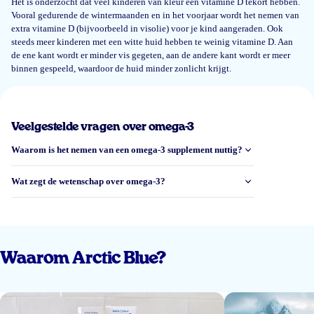
Het is onderzocht dat veel kinderen van kleur een vitamine D tekort hebben.
Vooral gedurende de wintermaanden en in het voorjaar wordt het nemen van
Dzheylyan Mehmed
extra vitamine D (bijvoorbeeld in visolie) voor je kind aangeraden. Ook
steeds meer kinderen met een witte huid hebben te weinig vitamine D. Aan
de ene kant wordt er minder vis gegeten, aan de andere kant wordt er meer
binnen gespeeld, waardoor de huid minder zonlicht krijgt.
19 nov 2024
Mijn kindje vindt het heel lekker, maar moet toch echt wel boeren daarna.
Soms zelfs nog met naar bed gaan, terwijl ze het voor het avondeten krijgt.
Veelgestelde vragen over omega-3
Roxanne
Waarom is het nemen van een omega-3 supplement nuttig?
Wat zegt de wetenschap over omega-3?
30 okt 2024
Heb deze voor mijn dochtertje van 2.5jaar gekocht omdat ze nog nét te
jong is voor de gummies. Het is een lastige eter maar dit gaat er niet van
harte in. Nog even volhouden tot ze de gummies mag want het is een
enorm goed product! Op de site enorm veel info te vinden. Ook zijn de
Waarom Arctic Blue?
producten hun prijs echt waard. Kortom, echt een aanrader!
A. van der Vlies