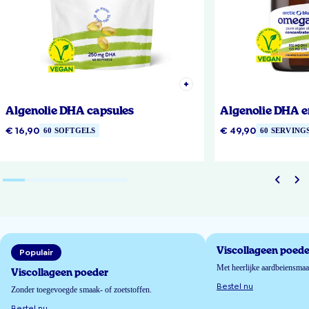
Algenolie DHA capsules
Algenolie DHA e
€ 16,90
€ 49,90
60 SOFTGELS
60 SERVING
Viscollageen poede
Populair
Met heerlijke aardbeiensma
Viscollageen poeder
Bestel nu
Zonder toegevoegde smaak- of zoetstoffen.
Bestel nu