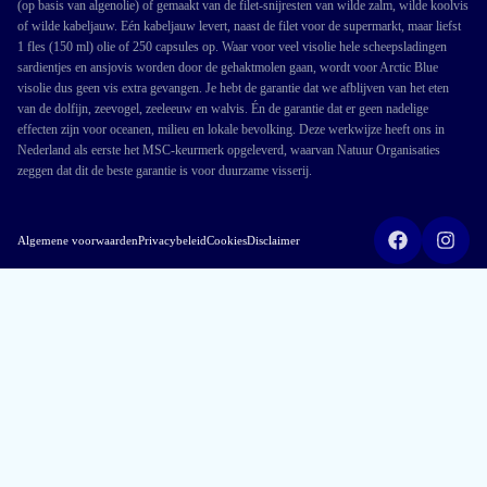
(op basis van algenolie) of gemaakt van de filet-snijresten van wilde zalm, wilde koolvis
of wilde kabeljauw. Eén kabeljauw levert, naast de filet voor de supermarkt, maar liefst
1 fles (150 ml) olie of 250 capsules op. Waar voor veel visolie hele scheepsladingen
sardientjes en ansjovis worden door de gehaktmolen gaan, wordt voor Arctic Blue
visolie dus geen vis extra gevangen. Je hebt de garantie dat we afblijven van het eten
van de dolfijn, zeevogel, zeeleeuw en walvis. Én de garantie dat er geen nadelige
effecten zijn voor oceanen, milieu en lokale bevolking. Deze werkwijze heeft ons in
Nederland als eerste het MSC-keurmerk opgeleverd, waarvan Natuur Organisaties
zeggen dat dit de beste garantie is voor duurzame visserij.
Algemene voorwaarden
Privacybeleid
Cookies
Disclaimer