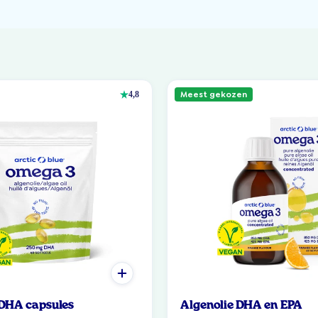
Meest gekozen
4,8
 DHA capsules
Algenolie DHA en EPA