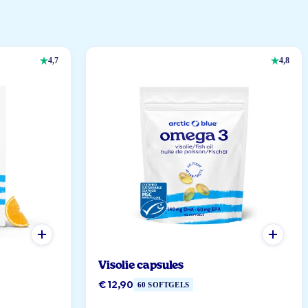
4,7
4,8
Visolie capsules
€ 12,90
60 SOFTGELS