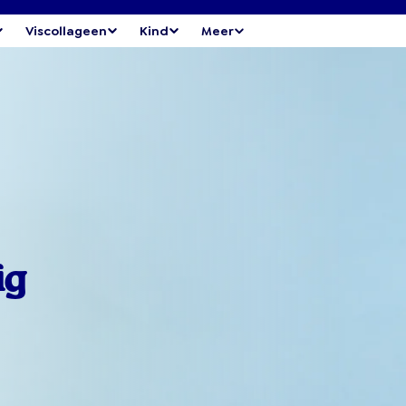
Viscollageen
Kind
Meer
ig