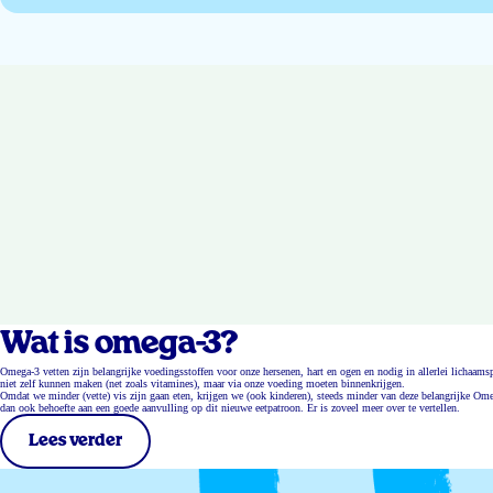
Wat is omega-3?
Omega-3 vetten zijn belangrijke voedingsstoffen voor onze hersenen, hart en ogen en nodig in allerlei lichaa
niet zelf kunnen maken (net zoals vitamines), maar via onze voeding moeten binnenkrijgen.
Omdat we minder (vette) vis zijn gaan eten, krijgen we (ook kinderen), steeds minder van deze belangrijke Ome
dan ook behoefte aan een goede aanvulling op dit nieuwe eetpatroon. Er is zoveel meer over te vertellen.
Lees verder