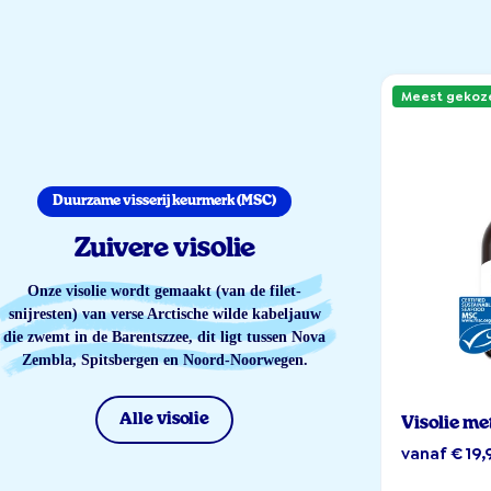
Meest gekoz
Duurzame visserij keurmerk (MSC)
Zuivere visolie
Onze visolie wordt gemaakt (van de filet-
snijresten) van verse Arctische wilde kabeljauw
die zwemt in de Barentszzee, dit ligt tussen Nova
Zembla, Spitsbergen en Noord-Noorwegen.
Alle visolie
Visolie me
vanaf € 19,