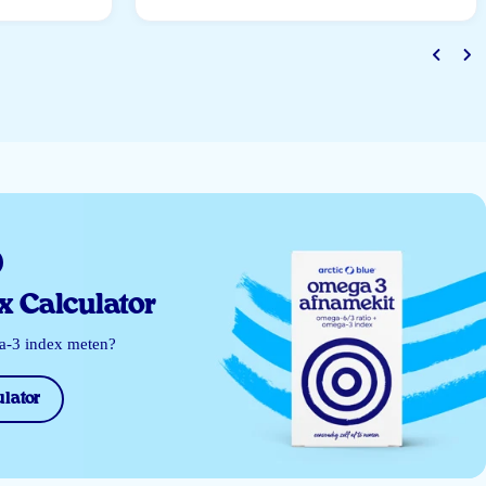
 Calculator
ga-3 index meten?
lator