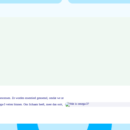
msprocessen. Ze worden essentieel genoemd, omdat we ze
ga-3 vetten binnen. Ons lichaam heeft, meer dan ooit,