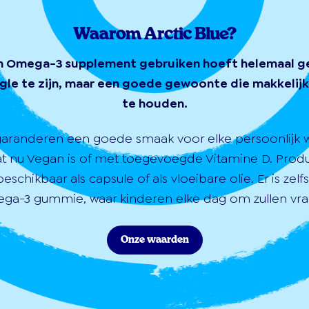
Waarom Arctic Blue?
n Omega-3 supplement gebruiken hoeft helemaal g
gle te zijn, maar een goede gewoonte die makkelijk 
te houden.
garanderen een goede smaak voor elke persoonlijk 
at nu Vegan is of met toegevoegde Vitamine D. Prod
 beschikbaar als capsule of als vloeibare olie. Er is zelf
ga-3 gummie, waar kinderen elke dag om zullen vra
Onze waarden