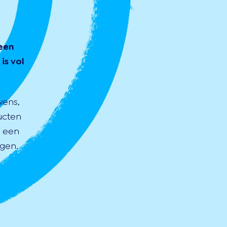
een
is vol
wens,
ucten
s een
gen.