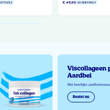
€ 49,90
SOFTGELS
60 SERVINGS
Viscollageen 
Aardbei
Met heerlijke aardbeiensma
Bestel nu