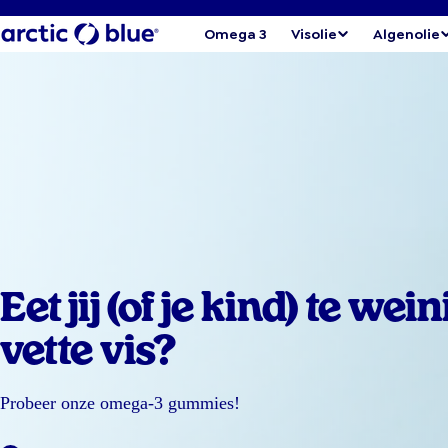
Omega 3
Visolie
Algenolie
Eet jij (of je kind) te wein
vette vis?
Probeer onze omega-3 gummies!