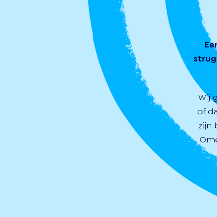
Ee
strug
Wij 
of d
zijn
Ome