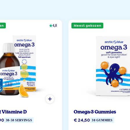
en
Meest gekozen
4,8
t Vitamine D
Omega-3 Gummies
90
€ 24,50
30-50 SERVINGS
30 GUMMIES