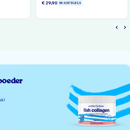
€ 29,90
90 SOFTGELS
poeder
ak!