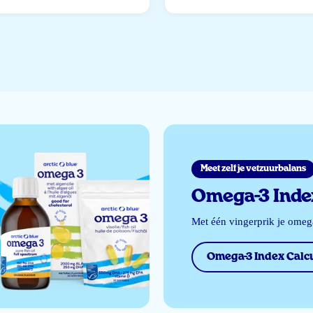
Meet zelf je vetzuurbalans
Omega-3 Index
Met één vingerprik je ome
Omega-3 Index Calcu