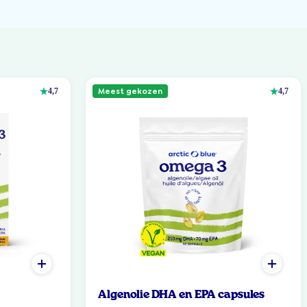
Meest gekozen
4,7
4,7
Algenolie DHA en EPA capsules