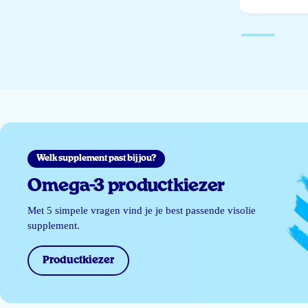
Welk supplement past bij jou?
Omega-3 productkiezer
Met 5 simpele vragen vind je je best passende visolie
supplement.
Productkiezer