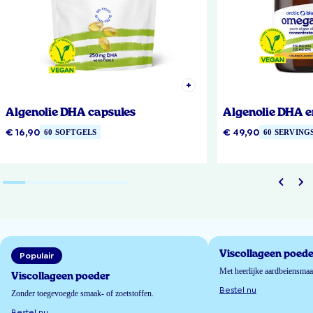
Algenolie DHA capsules
Algenolie DHA e
€ 16,90
€ 49,90
60 SOFTGELS
60 SERVING
Viscollageen poede
Populair
Met heerlijke aardbeiensma
Viscollageen poeder
Bestel nu
Zonder toegevoegde smaak- of zoetstoffen.
Bestel nu