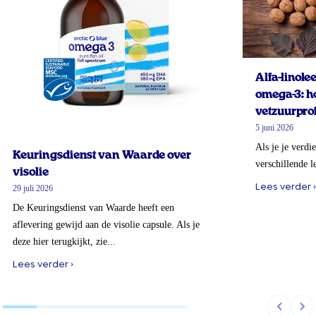
Alfa-linol
omega-3: ho
vetzuurprof
5 juni 2026
Als je je verdi
Keuringsdienst van Waarde over
verschillende l
visolie
Lees verder ›
29 juli 2026
De Keuringsdienst van Waarde heeft een
aflevering gewijd aan de visolie capsule. Als je
deze hier terugkijkt, zie...
Lees verder ›