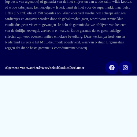
(op basis van algenolie) of gemaakt van de filet-snijresten van wilde zalm, wilde koolvis
of wilde kabeljauw. Eén kabeljauw levert, naast de filet voor de supermarkt, maar liefst
1 fles (150 ml) olie of 250 capsules op. Waar voor veel visolie hele scheepsladingen
sardientjes en ansjovis worden door de gehaktmolen gaan, wordt voor Arctic Blue
visolie dus geen vis extra gevangen. Je hebt de garantie dat we afblijven van het eten
van de dolfijn, zeevogel, zeeleeuw en walvis. Én de garantie dat er geen nadelige
effecten zijn voor oceanen, milieu en lokale bevolking. Deze werkwijze heeft ons in
Nederland als eerste het MSC-keurmerk opgeleverd, waarvan Natuur Organisaties
zeggen dat dit de beste garantie is voor duurzame visserij.
Algemene voorwaarden
Privacybeleid
Cookies
Disclaimer