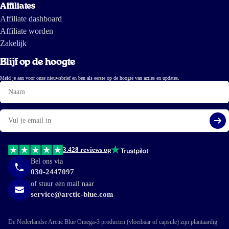
Affiliates
Affiliate dashboard
Affiliate worden
Zakelijk
Blijf op de hoogte
Meld je aan voor onze nieuwsbrief en ben als eerste op de hoogte van acties en updates.
Naam
E-
mail
Aa
3.428 reviews op
Bel ons via
030-2447097
of stuur een mail naar
service@arctic-blue.com
De Nederlandse Arctic Blue Omega-3 producten (vloeibaar of capsule) zijn plantaardig