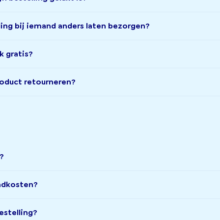
lling bij iemand anders laten bezorgen?
k gratis?
roduct retourneren?
d?
endkosten?
estelling?