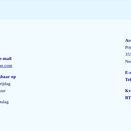
Ar
Pri
35
e-mail
Ne
lue.com
E-
kbaar op
Te
rijdag
uur
Kv
BT
ondag