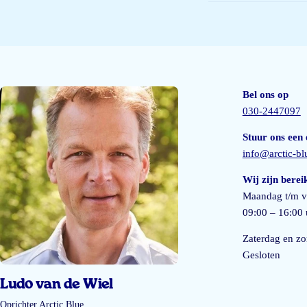
Bel ons op
030-2447097
Stuur ons een 
info@arctic-b
Wij zijn berei
Maandag t/m v
09:00 – 16:00 
Zaterdag en z
Gesloten
Ludo van de Wiel
Oprichter Arctic Blue