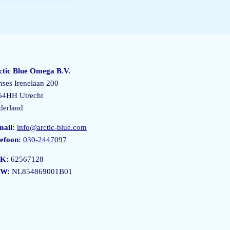
ctic Blue Omega B.V.
nses Irenelaan 200
54HH Utrecht
derland
mail:
info@arctic-blue.com
lefoon:
030-2447097
K:
62567128
W:
NL854869001B01