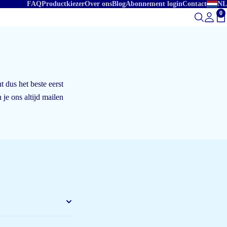
FAQ
Productkiezer
Over ons
Blog
Abonnement login
Contact
NL
0
To
 dus het beste eerst
 je ons altijd mailen