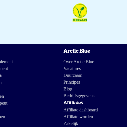
Arctic Blue
plement
Over Arctic Blue
ment
Vacatures
Duurzaam
e
Principes
n
Blog
Bedrijfsgegevens
gen
peut
Affiliates
Affiliate dashboard
pen
Affiliate worden
Zakelijk