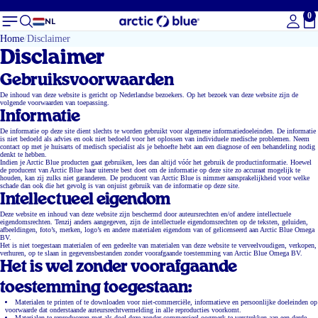
0
To
NL
Home
Disclaimer
Disclaimer
Gebruiksvoorwaarden
De inhoud van deze website is gericht op Nederlandse bezoekers. Op het bezoek van deze website zijn de
volgende voorwaarden van toepassing.
Informatie
De informatie op deze site dient slechts te worden gebruikt voor algemene informatiedoeleinden. De informatie
is niet bedoeld als advies en ook niet bedoeld voor het oplossen van individuele medische problemen. Neem
contact op met je huisarts of medisch specialist als je behoefte hebt aan een diagnose of een behandeling nodig
denkt te hebben.
Indien je Arctic Blue producten gaat gebruiken, lees dan altijd vóór het gebruik de productinformatie. Hoewel
de producent van Arctic Blue haar uiterste best doet om de informatie op deze site zo accuraat mogelijk te
houden, kan zij zulks niet garanderen. De producent van Arctic Blue is nimmer aansprakelijkheid voor welke
schade dan ook die het gevolg is van onjuist gebruik van de informatie op deze site.
Intellectueel eigendom
Deze website en inhoud van deze website zijn beschermd door auteursrechten en/of andere intellectuele
eigendomsrechten. Tenzij anders aangegeven, zijn de intellectuele eigendomsrechten op de teksten, geluiden,
afbeeldingen, foto’s, merken, logo’s en andere materialen eigendom van of gelicenseerd aan Arctic Blue Omega
BV.
Het is niet toegestaan materialen of een gedeelte van materialen van deze website te verveelvoudigen, verkopen,
verhuren, op te slaan in gegevensbestanden zonder voorafgaande toestemming van Arctic Blue Omega BV.
Het is wel zonder voorafgaande
toestemming toegestaan:
Materialen te printen of te downloaden voor niet-commerciële, informatieve en persoonlijke doeleinden op
voorwaarde dat onderstaande auteursrechtvermelding in alle reproducties voorkomt.
Materialen te reproduceren met als doel deze zonder commercieel oogmerk te verstrekken aan een derde