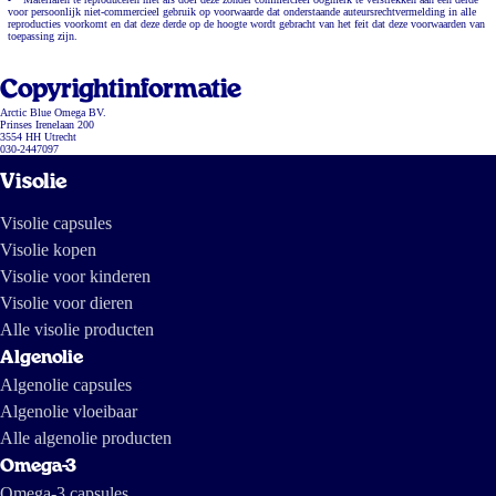
voor persoonlijk niet-commercieel gebruik op voorwaarde dat onderstaande auteursrechtvermelding in alle
reproducties voorkomt en dat deze derde op de hoogte wordt gebracht van het feit dat deze voorwaarden van
toepassing zijn.
Copyrightinformatie
Arctic Blue Omega BV.
Prinses Irenelaan 200
3554 HH Utrecht
030-2447097
Visolie
Visolie capsules
Visolie kopen
Visolie voor kinderen
Visolie voor dieren
Alle visolie producten
Algenolie
Algenolie capsules
Algenolie vloeibaar
Alle algenolie producten
Omega-3
Omega-3 capsules