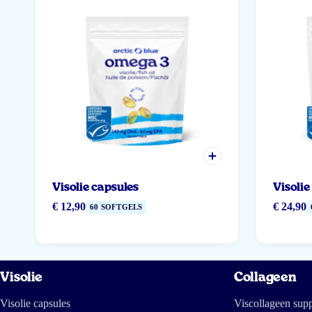
Visolie capsules
Visolie
€ 12,90
€ 24,90
60 SOFTGELS
Visolie
Collageen
Visolie capsules
Viscollageen sup