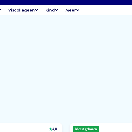
Viscollageen
Kind
Meer
4,8
Meest gekozen