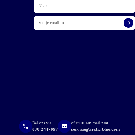
Naam
E-
mail
Aa
Bel ons via
of stuur een mail naar
030-2447097
service@arctic-blue.com