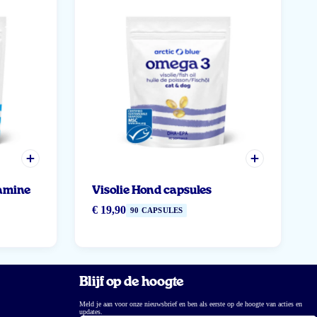
tamine
Visolie Hond capsules
€ 19,90
90 CAPSULES
Blijf op de hoogte
Meld je aan voor onze nieuwsbrief en ben als eerste op de hoogte van acties en
updates.