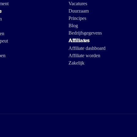
ment
Vacatures
Duurzaam
e
Principes
n
Blog
Bedrijfsgegevens
gen
peut
Affiliates
Affiliate dashboard
pen
Affiliate worden
Zakelijk