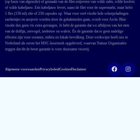
(op basis van algenolie) of gemaakt van de filet-snijresten van wilde zalm, wilde koolvis
of wilde kabeljauw. Eén kabeljauw levert, naast de filet voor de supermarkt, maar liefst
1 fles (150 ml) olie of 250 capsules op. Waar voor veel visolie hele scheepsladingen
sardientjes en ansjovis worden door de gehaktmolen gaan, wordt voor Arctic Blue
visolie dus geen vis extra gevangen. Je hebt de garantie dat we afblijven van het eten
van de dolfijn, zeevogel, zeeleeuw en walvis. Én de garantie dat er geen nadelige
effecten zijn voor oceanen, milieu en lokale bevolking. Deze werkwijze heeft ons in
Nederland als eerste het MSC-keurmerk opgeleverd, waarvan Natuur Organisaties
zeggen dat dit de beste garantie is voor duurzame visserij.
Algemene voorwaarden
Privacybeleid
Cookies
Disclaimer