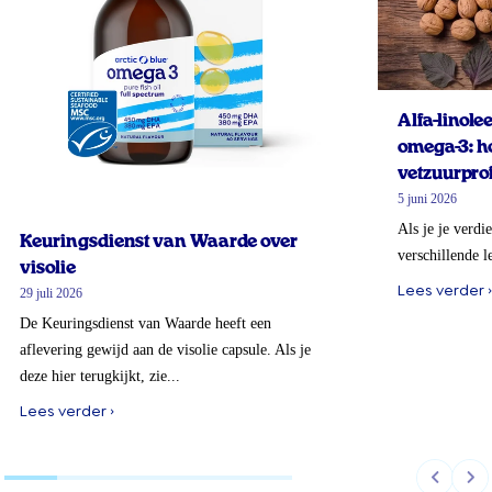
Alfa-linol
omega-3: ho
vetzuurprof
5 juni 2026
Als je je verdi
Keuringsdienst van Waarde over
verschillende l
visolie
Lees verder ›
29 juli 2026
De Keuringsdienst van Waarde heeft een
aflevering gewijd aan de visolie capsule. Als je
deze hier terugkijkt, zie...
Lees verder ›