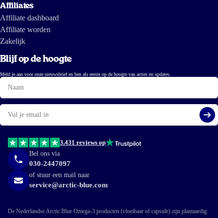
Affiliates
Affiliate dashboard
Affiliate worden
Zakelijk
Blijf op de hoogte
Meld je aan voor onze nieuwsbrief en ben als eerste op de hoogte van acties en updates.
Naam
E-
mail
Aa
3.431 reviews op
Bel ons via
030-2447097
of stuur een mail naar
service@arctic-blue.com
De Nederlandse Arctic Blue Omega-3 producten (vloeibaar of capsule) zijn plantaardig