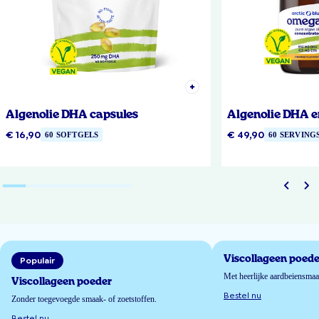
Algenolie DHA capsules
Algenolie DHA e
€ 16,90
€ 49,90
60 SOFTGELS
60 SERVING
Viscollageen poede
Populair
Met heerlijke aardbeiensma
Viscollageen poeder
Bestel nu
Zonder toegevoegde smaak- of zoetstoffen.
Bestel nu