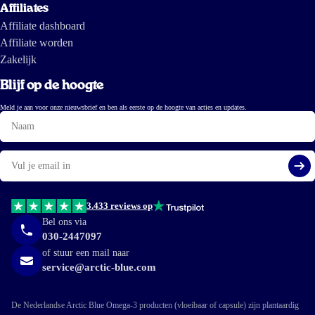
Affiliates
Affiliate dashboard
Affiliate worden
Zakelijk
Blijf op de hoogte
Meld je aan voor onze nieuwsbrief en ben als eerste op de hoogte van acties en updates.
Naam
E-
mail
Aa
3.433 reviews op
Bel ons via
030-2447097
of stuur een mail naar
service@arctic-blue.com
De Nederlandse Arctic Blue Omega-3 producten (vloeibaar of capsule) zijn plantaardig