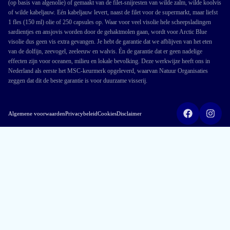
(op basis van algenolie) of gemaakt van de filet-snijresten van wilde zalm, wilde koolvis
of wilde kabeljauw. Eén kabeljauw levert, naast de filet voor de supermarkt, maar liefst
1 fles (150 ml) olie of 250 capsules op. Waar voor veel visolie hele scheepsladingen
sardientjes en ansjovis worden door de gehaktmolen gaan, wordt voor Arctic Blue
visolie dus geen vis extra gevangen. Je hebt de garantie dat we afblijven van het eten
van de dolfijn, zeevogel, zeeleeuw en walvis. Én de garantie dat er geen nadelige
effecten zijn voor oceanen, milieu en lokale bevolking. Deze werkwijze heeft ons in
Nederland als eerste het MSC-keurmerk opgeleverd, waarvan Natuur Organisaties
zeggen dat dit de beste garantie is voor duurzame visserij.
Algemene voorwaarden
Privacybeleid
Cookies
Disclaimer