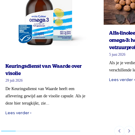
Alfa-linol
omega-3: ho
vetzuurprof
5 juni 2026
Als je je verdi
Keuringsdienst van Waarde over
verschillende l
visolie
Lees verder ›
29 juli 2026
De Keuringsdienst van Waarde heeft een
aflevering gewijd aan de visolie capsule. Als je
deze hier terugkijkt, zie...
Lees verder ›