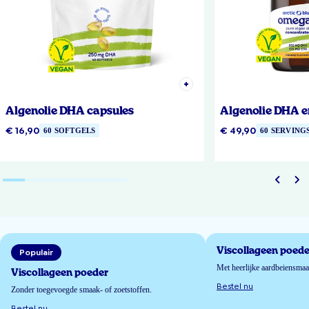
Algenolie DHA capsules
Algenolie DHA e
€ 16,90
€ 49,90
60 SOFTGELS
60 SERVING
Viscollageen poede
Populair
Met heerlijke aardbeiensma
Viscollageen poeder
Bestel nu
Zonder toegevoegde smaak- of zoetstoffen.
Bestel nu