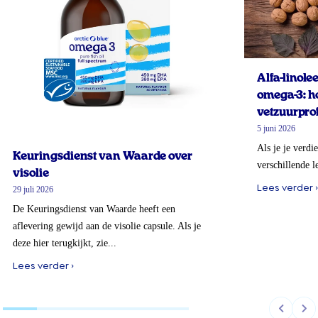
Alfa-linol
omega-3: ho
vetzuurprof
5 juni 2026
Als je je verdi
Keuringsdienst van Waarde over
verschillende l
visolie
Lees verder ›
29 juli 2026
De Keuringsdienst van Waarde heeft een
aflevering gewijd aan de visolie capsule. Als je
deze hier terugkijkt, zie...
Lees verder ›