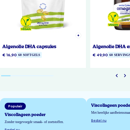
Algenolie DHA capsules
Algenolie DHA e
€ 16,90
€ 49,90
60 SOFTGELS
60 SERVING
Viscollageen poede
Populair
Met heerlijke aardbeiensma
Viscollageen poeder
Bestel nu
Zonder toegevoegde smaak- of zoetstoffen.
Bestel nu