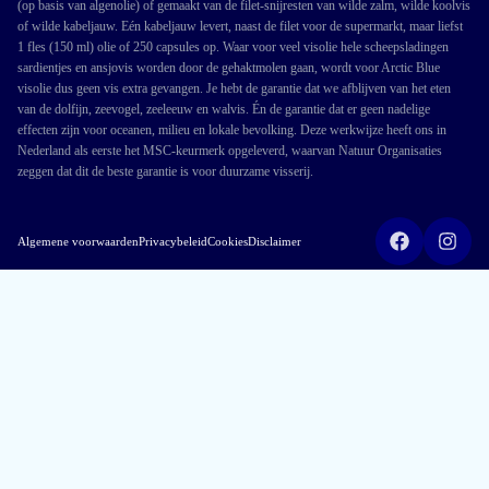
(op basis van algenolie) of gemaakt van de filet-snijresten van wilde zalm, wilde koolvis
of wilde kabeljauw. Eén kabeljauw levert, naast de filet voor de supermarkt, maar liefst
1 fles (150 ml) olie of 250 capsules op. Waar voor veel visolie hele scheepsladingen
sardientjes en ansjovis worden door de gehaktmolen gaan, wordt voor Arctic Blue
visolie dus geen vis extra gevangen. Je hebt de garantie dat we afblijven van het eten
van de dolfijn, zeevogel, zeeleeuw en walvis. Én de garantie dat er geen nadelige
effecten zijn voor oceanen, milieu en lokale bevolking. Deze werkwijze heeft ons in
Nederland als eerste het MSC-keurmerk opgeleverd, waarvan Natuur Organisaties
zeggen dat dit de beste garantie is voor duurzame visserij.
Algemene voorwaarden
Privacybeleid
Cookies
Disclaimer