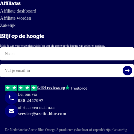
Affiliates
Affiliate dashboard
Affiliate worden
Zakelijk
Blijf op de hoogte
Meld je aan voor onze nieuwsbrief en ben als eerste op de hoogte van acties en updates.
Naam
E-
mail
Aa
3.434 reviews op
Bel ons via
030-2447097
of stuur een mail naar
service@arctic-blue.com
De Nederlandse Arctic Blue Omega-3 producten (vloeibaar of capsule) zijn plantaardig