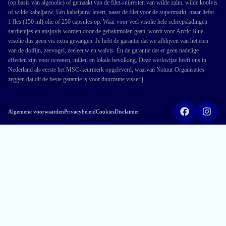
(op basis van algenolie) of gemaakt van de filet-snijresten van wilde zalm, wilde koolvis
of wilde kabeljauw. Eén kabeljauw levert, naast de filet voor de supermarkt, maar liefst
1 fles (150 ml) olie of 250 capsules op. Waar voor veel visolie hele scheepsladingen
sardientjes en ansjovis worden door de gehaktmolen gaan, wordt voor Arctic Blue
visolie dus geen vis extra gevangen. Je hebt de garantie dat we afblijven van het eten
van de dolfijn, zeevogel, zeeleeuw en walvis. Én de garantie dat er geen nadelige
effecten zijn voor oceanen, milieu en lokale bevolking. Deze werkwijze heeft ons in
Nederland als eerste het MSC-keurmerk opgeleverd, waarvan Natuur Organisaties
zeggen dat dit de beste garantie is voor duurzame visserij.
Algemene voorwaarden
Privacybeleid
Cookies
Disclaimer