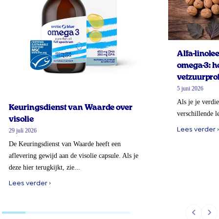
Alfa-linol
omega-3: ho
vetzuurprof
5 juni 2026
Als je je verdi
Keuringsdienst van Waarde over
verschillende l
visolie
Lees verder ›
29 juli 2026
De Keuringsdienst van Waarde heeft een
aflevering gewijd aan de visolie capsule. Als je
deze hier terugkijkt, zie...
Lees verder ›