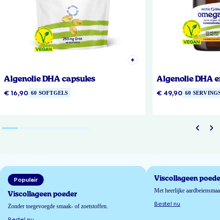
Algenolie DHA capsules
Algenolie DHA e
€ 16,90
€ 49,90
60 SOFTGELS
60 SERVING
Viscollageen poede
Populair
Met heerlijke aardbeiensma
Viscollageen poeder
Bestel nu
Zonder toegevoegde smaak- of zoetstoffen.
Bestel nu