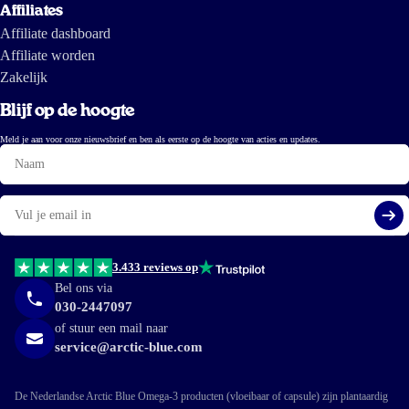
Affiliates
Affiliate dashboard
Affiliate worden
Zakelijk
Blijf op de hoogte
Meld je aan voor onze nieuwsbrief en ben als eerste op de hoogte van acties en updates.
Naam
E-
mail
Aa
3.433 reviews op
Bel ons via
030-2447097
of stuur een mail naar
service@arctic-blue.com
De Nederlandse Arctic Blue Omega-3 producten (vloeibaar of capsule) zijn plantaardig