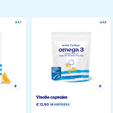
4,7
4,8
Visolie capsules
€ 12,90
60 SOFTGELS