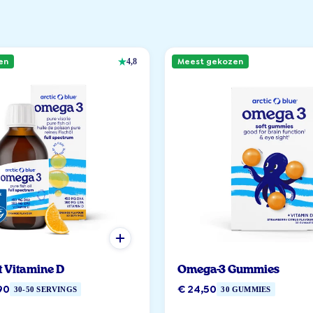
en
Meest gekozen
4,8
t Vitamine D
Omega-3 Gummies
90
€ 24,50
30-50 SERVINGS
30 GUMMIES