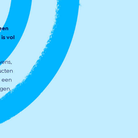
een
is vol
wens,
ucten
s een
gen.