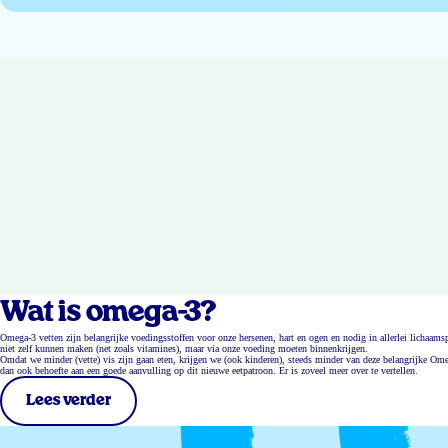
Wat is omega-3?
Omega-3 vetten zijn belangrijke voedingsstoffen voor onze hersenen, hart en ogen en nodig in allerlei lichaa
niet zelf kunnen maken (net zoals vitamines), maar via onze voeding moeten binnenkrijgen.
Omdat we minder (vette) vis zijn gaan eten, krijgen we (ook kinderen), steeds minder van deze belangrijke Ome
dan ook behoefte aan een goede aanvulling op dit nieuwe eetpatroon. Er is zoveel meer over te vertellen.
Lees verder