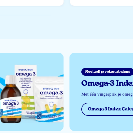
Meet zelf je vetzuurbalans
Omega-3 Index
Met één vingerprik je ome
Omega-3 Index Calcu