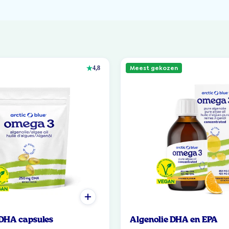
Meest gekozen
4,8
 DHA capsules
Algenolie DHA en EPA