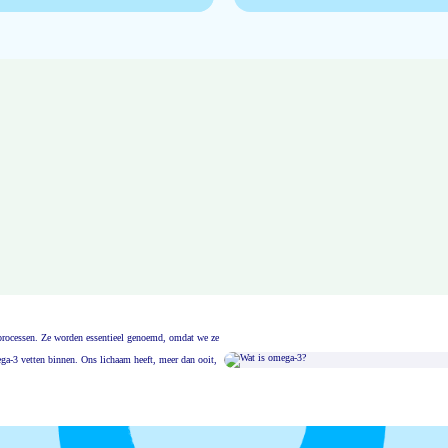
msprocessen. Ze worden essentieel genoemd, omdat we ze
ga-3 vetten binnen. Ons lichaam heeft, meer dan ooit,