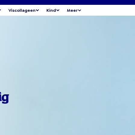
Viscollageen
Kind
Meer
ig