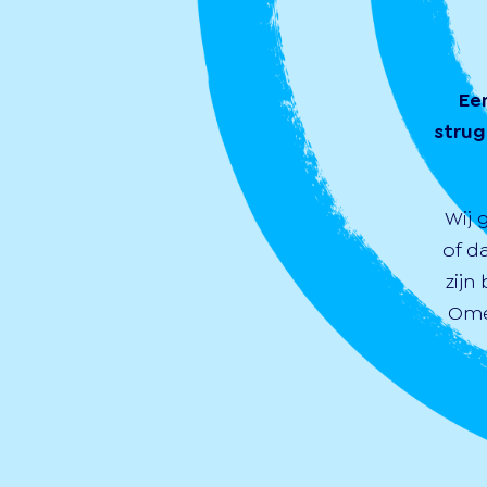
Ee
strug
Wij 
of d
zijn
Ome