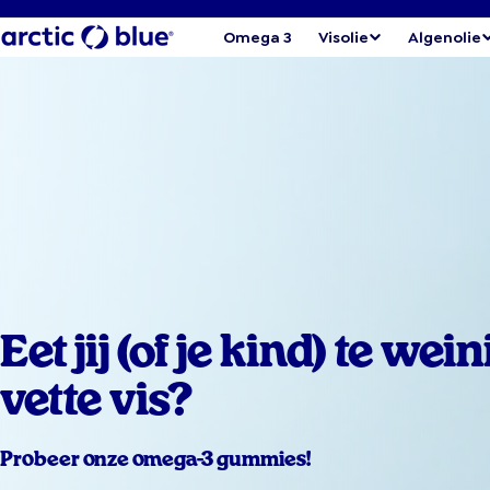
Omega 3
Visolie
Algenolie
Eet jij (of je kind) te wein
vette vis?
Probeer onze omega-3 gummies!