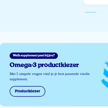
Welk supplement past bij jou?
Omega-3 productkiezer
Met 5 simpele vragen vind je je best passende visolie
supplement.
Productkiezer