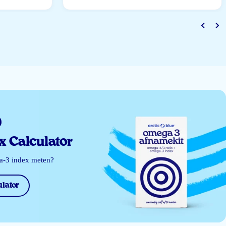
 Calculator
ga-3 index meten?
lator