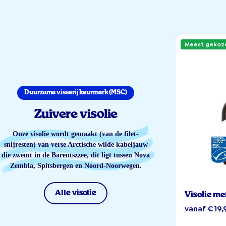
Meest gekoz
Duurzame visserij keurmerk (MSC)
Zuivere visolie
Onze visolie wordt gemaakt (van de filet-
snijresten) van verse Arctische wilde kabeljauw
die zwemt in de Barentszzee, dit ligt tussen Nova
Zembla, Spitsbergen en Noord-Noorwegen.
Alle visolie
Visolie me
vanaf € 19,