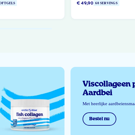
€ 49,90
SOFTGELS
60 SERVINGS
Viscollageen 
Aardbei
Met heerlijke aardbeiensma
Bestel nu