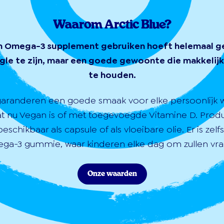
Waarom Arctic Blue?
n Omega-3 supplement gebruiken hoeft helemaal g
gle te zijn, maar een goede gewoonte die makkelijk 
te houden.
garanderen een goede smaak voor elke persoonlijk 
at nu Vegan is of met toegevoegde Vitamine D. Prod
 beschikbaar als capsule of als vloeibare olie. Er is zelf
ga-3 gummie, waar kinderen elke dag om zullen vra
Onze waarden