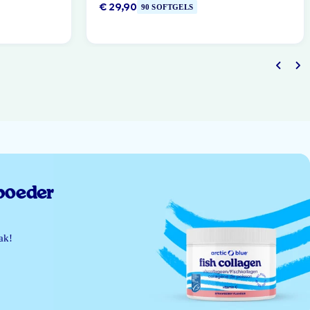
€ 29,90
90 SOFTGELS
poeder
ak!