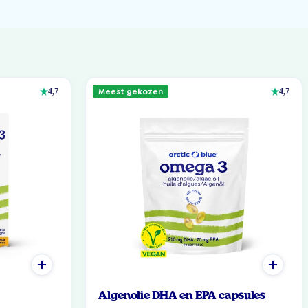
Meest gekozen
4,7
4,7
Algenolie DHA en EPA capsules