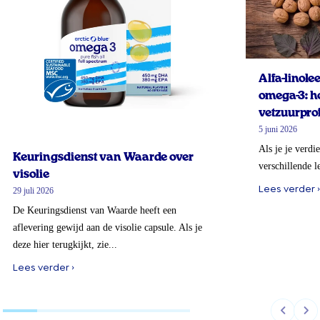
Alfa-linol
omega-3: ho
vetzuurprof
5 juni 2026
Als je je verdi
Keuringsdienst van Waarde over
verschillende l
visolie
Lees verder ›
29 juli 2026
De Keuringsdienst van Waarde heeft een
aflevering gewijd aan de visolie capsule. Als je
deze hier terugkijkt, zie...
Lees verder ›