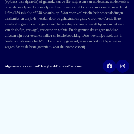
(op basis van algenolie) of gemaakt van de filet-snijresten van wilde zalm, wilde koolvis
of wilde kabeljauw. Eén kabeljauw levert, naast de filet voor de supermarkt, maar liefst
1 fles (150 ml) olie of 250 capsules op. Waar voor veel visolie hele scheepsladingen
sardientjes en ansjovis worden door de gehaktmolen gaan, wordt voor Arctic Blue
visolie dus geen vis extra gevangen. Je hebt de garantie dat we afblijven van het eten
van de dolfijn, zeevogel, zeeleeuw en walvis. Én de garantie dat er geen nadelige
effecten zijn voor oceanen, milieu en lokale bevolking. Deze werkwijze heeft ons in
Nederland als eerste het MSC-keurmerk opgeleverd, waarvan Natuur Organisaties
zeggen dat dit de beste garantie is voor duurzame visserij.
Algemene voorwaarden
Privacybeleid
Cookies
Disclaimer