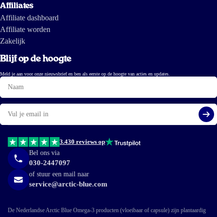
Affiliates
Affiliate dashboard
Affiliate worden
Zakelijk
Blijf op de hoogte
Meld je aan voor onze nieuwsbrief en ben als eerste op de hoogte van acties en updates.
Naam
E-
mail
Aa
3.430 reviews op
Bel ons via
030-2447097
of stuur een mail naar
service@arctic-blue.com
De Nederlandse Arctic Blue Omega-3 producten (vloeibaar of capsule) zijn plantaardig