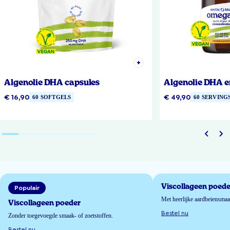
Algenolie DHA capsules
Algenolie DHA e
€ 16,90
€ 49,90
60 SOFTGELS
60 SERVING
Viscollageen poede
Populair
Met heerlijke aardbeiensma
Viscollageen poeder
Bestel nu
Zonder toegevoegde smaak- of zoetstoffen.
Bestel nu