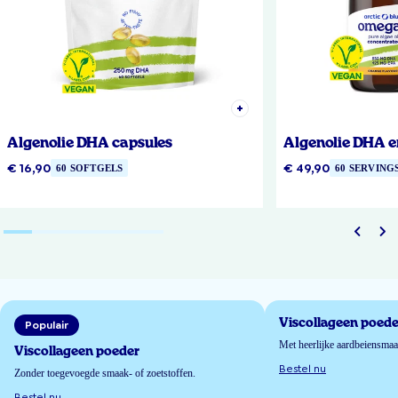
Algenolie DHA capsules
Algenolie DHA e
€ 16,90
€ 49,90
60 SOFTGELS
60 SERVING
Viscollageen poede
Populair
Met heerlijke aardbeiensma
Viscollageen poeder
Bestel nu
Zonder toegevoegde smaak- of zoetstoffen.
Bestel nu