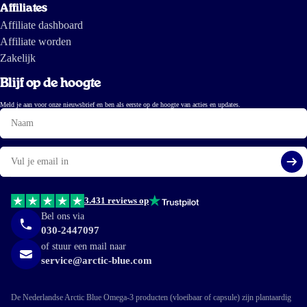
Affiliates
Affiliate dashboard
Affiliate worden
Zakelijk
Blijf op de hoogte
Meld je aan voor onze nieuwsbrief en ben als eerste op de hoogte van acties en updates.
Naam
E-
mail
Aa
3.431 reviews op
Bel ons via
030-2447097
of stuur een mail naar
service@arctic-blue.com
De Nederlandse Arctic Blue Omega-3 producten (vloeibaar of capsule) zijn plantaardig