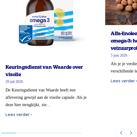
Alfa-linol
omega-3: ho
vetzuurprof
5 juni 2026
Als je je verdi
Keuringsdienst van Waarde over
verschillende l
visolie
Lees verder ›
29 juli 2026
De Keuringsdienst van Waarde heeft een
aflevering gewijd aan de visolie capsule. Als je
deze hier terugkijkt, zie...
Lees verder ›