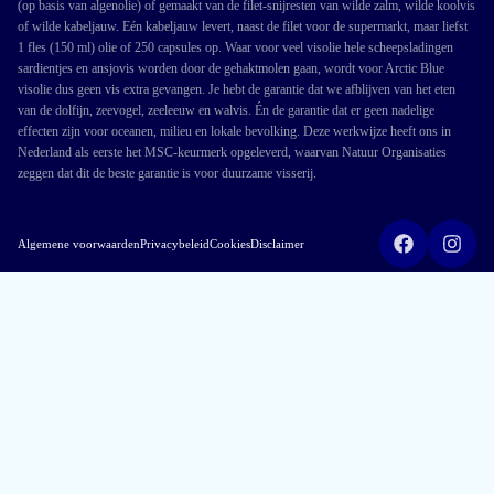
(op basis van algenolie) of gemaakt van de filet-snijresten van wilde zalm, wilde koolvis
of wilde kabeljauw. Eén kabeljauw levert, naast de filet voor de supermarkt, maar liefst
1 fles (150 ml) olie of 250 capsules op. Waar voor veel visolie hele scheepsladingen
sardientjes en ansjovis worden door de gehaktmolen gaan, wordt voor Arctic Blue
visolie dus geen vis extra gevangen. Je hebt de garantie dat we afblijven van het eten
van de dolfijn, zeevogel, zeeleeuw en walvis. Én de garantie dat er geen nadelige
effecten zijn voor oceanen, milieu en lokale bevolking. Deze werkwijze heeft ons in
Nederland als eerste het MSC-keurmerk opgeleverd, waarvan Natuur Organisaties
zeggen dat dit de beste garantie is voor duurzame visserij.
Algemene voorwaarden
Privacybeleid
Cookies
Disclaimer