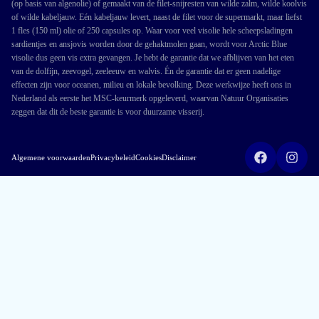
(op basis van algenolie) of gemaakt van de filet-snijresten van wilde zalm, wilde koolvis
of wilde kabeljauw. Eén kabeljauw levert, naast de filet voor de supermarkt, maar liefst
1 fles (150 ml) olie of 250 capsules op. Waar voor veel visolie hele scheepsladingen
sardientjes en ansjovis worden door de gehaktmolen gaan, wordt voor Arctic Blue
visolie dus geen vis extra gevangen. Je hebt de garantie dat we afblijven van het eten
van de dolfijn, zeevogel, zeeleeuw en walvis. Én de garantie dat er geen nadelige
effecten zijn voor oceanen, milieu en lokale bevolking. Deze werkwijze heeft ons in
Nederland als eerste het MSC-keurmerk opgeleverd, waarvan Natuur Organisaties
zeggen dat dit de beste garantie is voor duurzame visserij.
Algemene voorwaarden
Privacybeleid
Cookies
Disclaimer