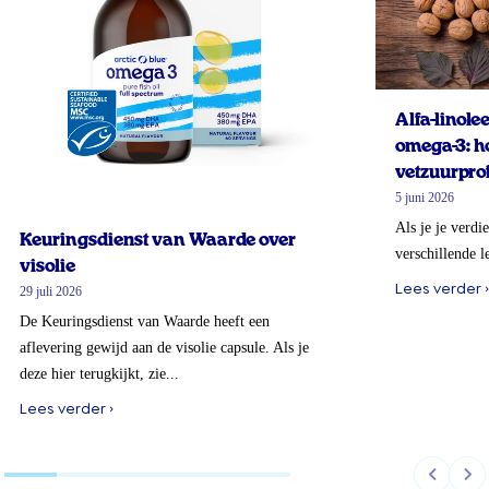
Alfa-linol
omega-3: ho
vetzuurprof
5 juni 2026
Als je je verdi
Keuringsdienst van Waarde over
verschillende l
visolie
Lees verder ›
29 juli 2026
De Keuringsdienst van Waarde heeft een
aflevering gewijd aan de visolie capsule. Als je
deze hier terugkijkt, zie...
Lees verder ›