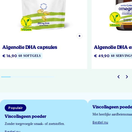
Algenolie DHA capsules
Algenolie DHA e
€ 16,90
€ 49,90
60 SOFTGELS
60 SERVING
Viscollageen poede
Populair
Met heerlijke aardbeiensma
Viscollageen poeder
Bestel nu
Zonder toegevoegde smaak- of zoetstoffen.
Bestel nu