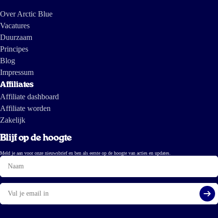
Over Arctic Blue
Vacatures
Duurzaam
Principes
Blog
Impressum
Affiliates
Affiliate dashboard
Affiliate worden
Zakelijk
Blijf op de hoogte
Meld je aan voor onze nieuwsbrief en ben als eerste op de hoogte van acties en updates.
Naam
E-
mail
Aa