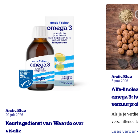
Arctic Blue
5 juni 2026
Alfa-linol
omega-3: ho
vetzuurprof
Arctic Blue
Als je je verdi
29 juli 2026
verschillende l
Keuringsdienst van Waarde over
visolie
Lees verder ›