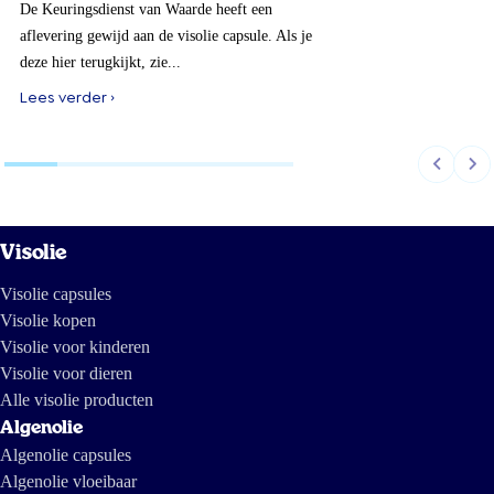
De Keuringsdienst van Waarde heeft een
aflevering gewijd aan de visolie capsule. Als je
deze hier terugkijkt, zie...
Lees verder ›
Visolie
Visolie capsules
Visolie kopen
Visolie voor kinderen
Visolie voor dieren
Alle visolie producten
Algenolie
Algenolie capsules
Algenolie vloeibaar