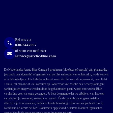
Bel ons via
030-2447097
of stuur een mail naar
service@arctic-blue.com
De Nederlandse Arctic Blue Omega-3 producten (vloeibaar of capsule) zijn plantaardig
(op basis van algenolie) of gemaakt van de filet-snijresten van wilde zalm, wilde koolvis
of wilde kabeljauw. Eén kabeljauw levert, naast de filet voor de supermarkt, maar liefst
1 fles (150 ml) olie of 250 capsules op. Waar voor veel visolie hele scheepsladingen
sardientjes en ansjovis worden door de gehaktmolen gaan, wordt voor Arctic Blue
visolie dus geen vis extra gevangen. Je hebt de garantie dat we afblijven van het eten
van de dolfijn, zeevogel, zeeleeuw en walvis. Én de garantie dat er geen nadelige
effecten zijn voor oceanen, milieu en lokale bevolking. Deze werkwijze heeft ons in
Nederland als eerste het MSC-keurmerk opgeleverd, waarvan Natuur Organisaties
zeggen dat dit de beste garantie is voor duurzame visserij.