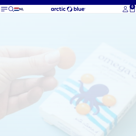
0
To
NL