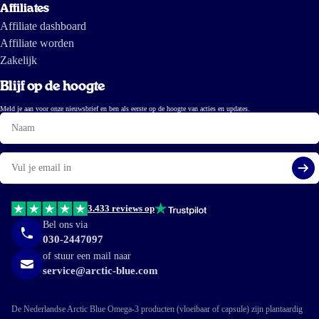
Affiliates
Affiliate dashboard
Affiliate worden
Zakelijk
Blijf op de hoogte
Meld je aan voor onze nieuwsbrief en ben als eerste op de hoogte van acties en updates.
Naam
E-
mail
Aa
3.433 reviews op
Bel ons via
030-2447097
of stuur een mail naar
service@arctic-blue.com
De Nederlandse Arctic Blue Omega-3 producten (vloeibaar of capsule) zijn plantaardig