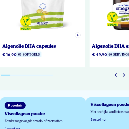
Algenolie DHA capsules
Algenolie DHA e
€ 16,90
€ 49,90
60 SOFTGELS
60 SERVING
Viscollageen poede
Populair
Met heerlijke aardbeiensma
Viscollageen poeder
Bestel nu
Zonder toegevoegde smaak- of zoetstoffen.
Bestel nu