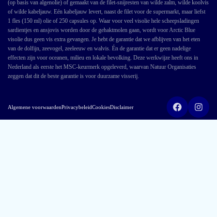
(op basis van algenolie) of gemaakt van de filet-snijresten van wilde zalm, wilde koolvis
of wilde kabeljauw. Eén kabeljauw levert, naast de filet voor de supermarkt, maar liefst
1 fles (150 ml) olie of 250 capsules op. Waar voor veel visolie hele scheepsladingen
sardientjes en ansjovis worden door de gehaktmolen gaan, wordt voor Arctic Blue
visolie dus geen vis extra gevangen. Je hebt de garantie dat we afblijven van het eten
van de dolfijn, zeevogel, zeeleeuw en walvis. Én de garantie dat er geen nadelige
effecten zijn voor oceanen, milieu en lokale bevolking. Deze werkwijze heeft ons in
Nederland als eerste het MSC-keurmerk opgeleverd, waarvan Natuur Organisaties
zeggen dat dit de beste garantie is voor duurzame visserij.
Algemene voorwaarden
Privacybeleid
Cookies
Disclaimer