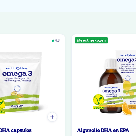
Meest gekozen
4,8
 DHA capsules
Algenolie DHA en EPA