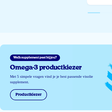
Welk supplement past bij jou?
Omega-3 productkiezer
Met 5 simpele vragen vind je je best passende visolie
supplement.
Productkiezer