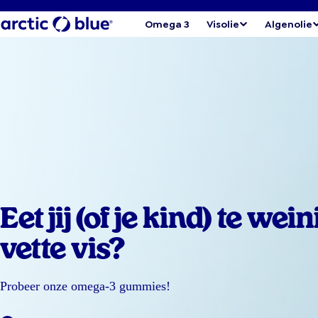
Omega 3
Visolie
Algenolie
Eet jij (of je kind) te wein
vette vis?
Probeer onze omega-3 gummies!