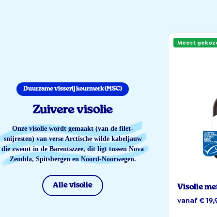
Meest gekoz
Duurzame visserij keurmerk (MSC)
Zuivere visolie
Onze visolie wordt gemaakt (van de filet-
snijresten) van verse Arctische wilde kabeljauw
die zwemt in de Barentszzee, dit ligt tussen Nova
Zembla, Spitsbergen en Noord-Noorwegen.
Alle visolie
Visolie me
vanaf € 19,