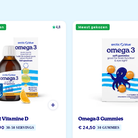
en
Meest gekozen
4,8
t Vitamine D
Omega-3 Gummies
90
€ 24,50
30-50 SERVINGS
30 GUMMIES