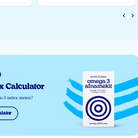
 Calculator
ga-3 index meten?
lator