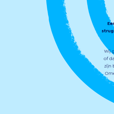
Ee
strug
Wij 
of d
zijn
Ome