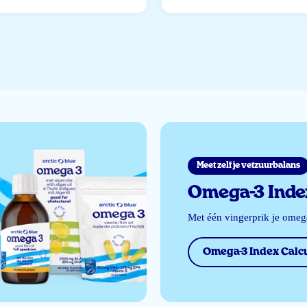
Meet zelf je vetzuurbalans
Omega-3 Index
Met één vingerprik je ome
Omega-3 Index Calcu