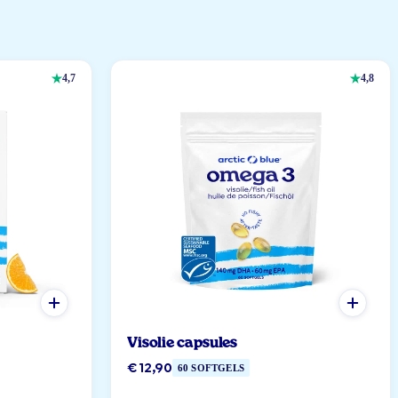
4,7
4,8
Visolie capsules
€ 12,90
60 SOFTGELS