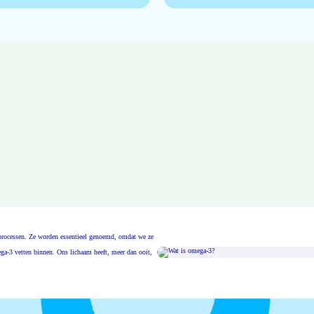
msprocessen. Ze worden essentieel genoemd, omdat we ze
ga-3 vetten binnen. Ons lichaam heeft, meer dan ooit,