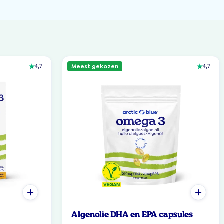
Meest gekozen
4,7
4,7
Algenolie DHA en EPA capsules