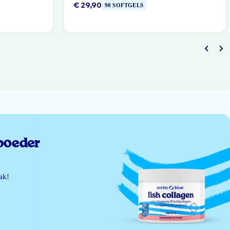
€ 29,90
90 SOFTGELS
poeder
ak!