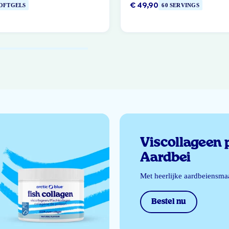
€ 49,90
SOFTGELS
60 SERVINGS
Viscollageen 
Aardbei
Met heerlijke aardbeiensma
Bestel nu