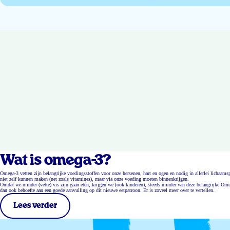
Wat is omega-3?
Omega-3 vetten zijn belangrijke voedingsstoffen voor onze hersenen, hart en ogen en nodig in allerlei lichaa
niet zelf kunnen maken (net zoals vitamines), maar via onze voeding moeten binnenkrijgen.
Omdat we minder (vette) vis zijn gaan eten, krijgen we (ook kinderen), steeds minder van deze belangrijke Ome
dan ook behoefte aan een goede aanvulling op dit nieuwe eetpatroon. Er is zoveel meer over te vertellen.
Lees verder