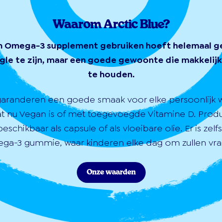
Waarom Arctic Blue?
n Omega-3 supplement gebruiken hoeft helemaal g
gle te zijn, maar een goede gewoonte die makkelijk 
te houden.
garanderen een goede smaak voor elke persoonlijk 
at nu Vegan is of met toegevoegde Vitamine D. Prod
 beschikbaar als capsule of als vloeibare olie. Er is zelf
ga-3 gummie, waar kinderen elke dag om zullen vra
Onze waarden