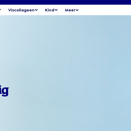
Viscollageen
Kind
Meer
ig