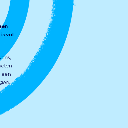
een
is vol
wens,
ucten
s een
gen.