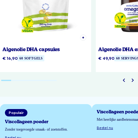
Algenolie DHA capsules
Algenolie DHA e
€ 16,90
€ 49,90
60 SOFTGELS
60 SERVING
Viscollageen poede
Populair
Met heerlijke aardbeiensma
Viscollageen poeder
Bestel nu
Zonder toegevoegde smaak- of zoetstoffen.
Bestel nu