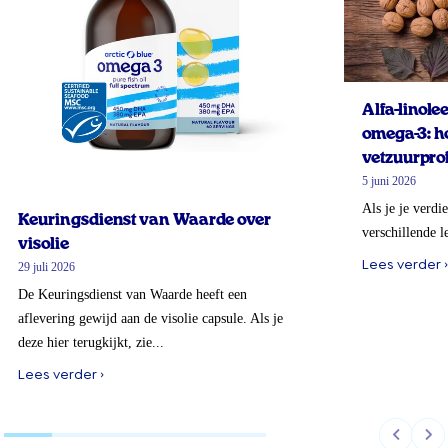
Alfa-linol
omega-3: ho
vetzuurprof
5 juni 2026
Als je je verdi
Keuringsdienst van Waarde over
verschillende l
visolie
Lees verder ›
29 juli 2026
De Keuringsdienst van Waarde heeft een
aflevering gewijd aan de visolie capsule. Als je
deze hier terugkijkt, zie...
Lees verder ›