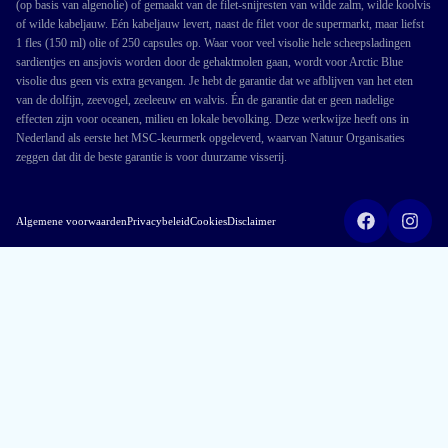
(op basis van algenolie) of gemaakt van de filet-snijresten van wilde zalm, wilde koolvis
of wilde kabeljauw. Eén kabeljauw levert, naast de filet voor de supermarkt, maar liefst
1 fles (150 ml) olie of 250 capsules op. Waar voor veel visolie hele scheepsladingen
sardientjes en ansjovis worden door de gehaktmolen gaan, wordt voor Arctic Blue
visolie dus geen vis extra gevangen. Je hebt de garantie dat we afblijven van het eten
van de dolfijn, zeevogel, zeeleeuw en walvis. Én de garantie dat er geen nadelige
effecten zijn voor oceanen, milieu en lokale bevolking. Deze werkwijze heeft ons in
Nederland als eerste het MSC-keurmerk opgeleverd, waarvan Natuur Organisaties
zeggen dat dit de beste garantie is voor duurzame visserij.
Algemene voorwaarden
Privacybeleid
Cookies
Disclaimer