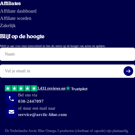
Affiliates
Affiliate dashboard
Affiliate worden
Zakelijk
Blijf op de hoogte
Meld je aan voor onze nieuwsbrief en ben als eerste op de hoogte van acties en updates.
Naam
E-
mail
Aa
3.431 reviews op
Bel ons via
030-2447097
of stuur een mail naar
service@arctic-blue.com
De Nederlandse Arctic Blue Omega-3 producten (vloeibaar of capsule) zijn plantaardig