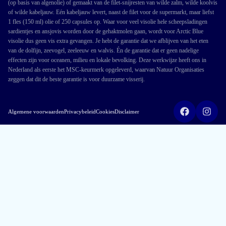
(op basis van algenolie) of gemaakt van de filet-snijresten van wilde zalm, wilde koolvis
of wilde kabeljauw. Eén kabeljauw levert, naast de filet voor de supermarkt, maar liefst
1 fles (150 ml) olie of 250 capsules op. Waar voor veel visolie hele scheepsladingen
sardientjes en ansjovis worden door de gehaktmolen gaan, wordt voor Arctic Blue
visolie dus geen vis extra gevangen. Je hebt de garantie dat we afblijven van het eten
van de dolfijn, zeevogel, zeeleeuw en walvis. Én de garantie dat er geen nadelige
effecten zijn voor oceanen, milieu en lokale bevolking. Deze werkwijze heeft ons in
Nederland als eerste het MSC-keurmerk opgeleverd, waarvan Natuur Organisaties
zeggen dat dit de beste garantie is voor duurzame visserij.
Algemene voorwaarden
Privacybeleid
Cookies
Disclaimer