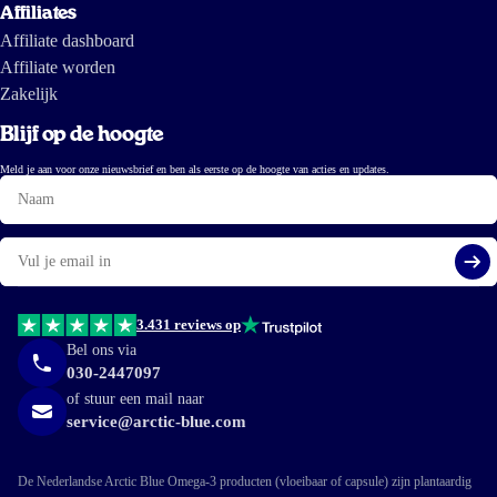
Affiliates
Affiliate dashboard
Affiliate worden
Zakelijk
Blijf op de hoogte
Meld je aan voor onze nieuwsbrief en ben als eerste op de hoogte van acties en updates.
Naam
E-
mail
Aa
3.431 reviews op
Bel ons via
030-2447097
of stuur een mail naar
service@arctic-blue.com
De Nederlandse Arctic Blue Omega-3 producten (vloeibaar of capsule) zijn plantaardig