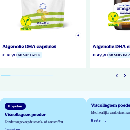
Algenolie DHA capsules
Algenolie DHA e
€ 16,90
€ 49,90
60 SOFTGELS
60 SERVING
Viscollageen poede
Populair
Met heerlijke aardbeiensma
Viscollageen poeder
Bestel nu
Zonder toegevoegde smaak- of zoetstoffen.
Bestel nu