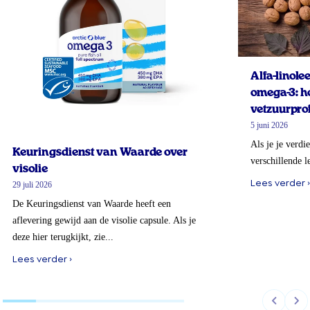
Alfa-linol
omega-3: ho
vetzuurprof
5 juni 2026
Als je je verdi
Keuringsdienst van Waarde over
verschillende l
visolie
Lees verder ›
29 juli 2026
De Keuringsdienst van Waarde heeft een
aflevering gewijd aan de visolie capsule. Als je
deze hier terugkijkt, zie...
Lees verder ›