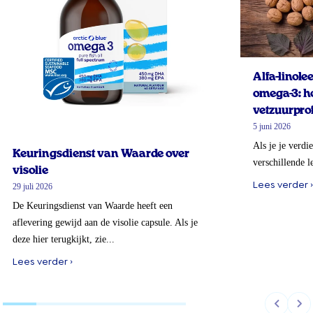
Alfa-linol
omega-3: ho
vetzuurprof
5 juni 2026
Als je je verdi
Keuringsdienst van Waarde over
verschillende l
visolie
Lees verder ›
29 juli 2026
De Keuringsdienst van Waarde heeft een
aflevering gewijd aan de visolie capsule. Als je
deze hier terugkijkt, zie...
Lees verder ›