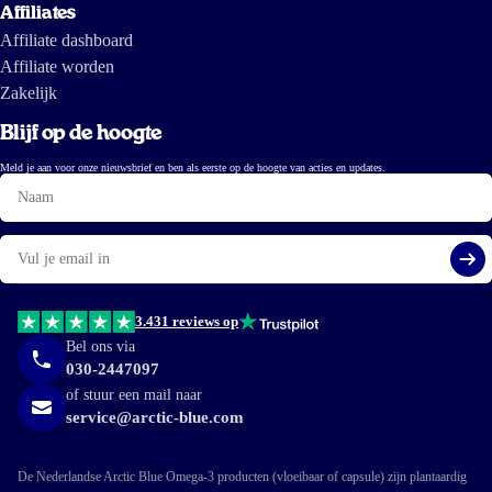
Affiliates
Affiliate dashboard
Affiliate worden
Zakelijk
Blijf op de hoogte
Meld je aan voor onze nieuwsbrief en ben als eerste op de hoogte van acties en updates.
Naam
E-
mail
Aa
3.431 reviews op
Bel ons via
030-2447097
of stuur een mail naar
service@arctic-blue.com
De Nederlandse Arctic Blue Omega-3 producten (vloeibaar of capsule) zijn plantaardig