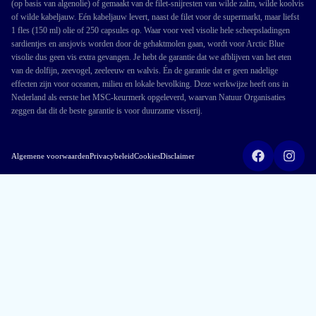
(op basis van algenolie) of gemaakt van de filet-snijresten van wilde zalm, wilde koolvis
of wilde kabeljauw. Eén kabeljauw levert, naast de filet voor de supermarkt, maar liefst
1 fles (150 ml) olie of 250 capsules op. Waar voor veel visolie hele scheepsladingen
sardientjes en ansjovis worden door de gehaktmolen gaan, wordt voor Arctic Blue
visolie dus geen vis extra gevangen. Je hebt de garantie dat we afblijven van het eten
van de dolfijn, zeevogel, zeeleeuw en walvis. Én de garantie dat er geen nadelige
effecten zijn voor oceanen, milieu en lokale bevolking. Deze werkwijze heeft ons in
Nederland als eerste het MSC-keurmerk opgeleverd, waarvan Natuur Organisaties
zeggen dat dit de beste garantie is voor duurzame visserij.
Algemene voorwaarden
Privacybeleid
Cookies
Disclaimer