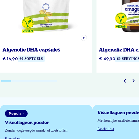
Algenolie DHA capsules
Algenolie DHA e
€ 16,90
€ 49,90
60 SOFTGELS
60 SERVING
Viscollageen poede
Populair
Met heerlijke aardbeiensma
Viscollageen poeder
Bestel nu
Zonder toegevoegde smaak- of zoetstoffen.
Bestel nu