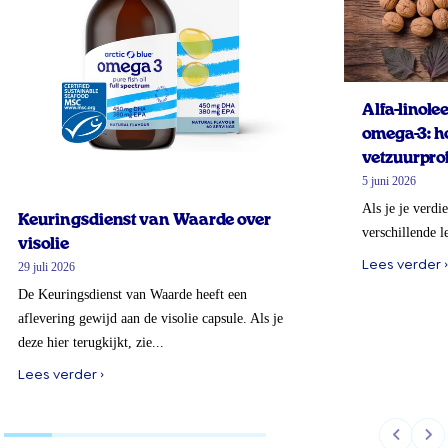
Alfa-linol
omega-3: ho
vetzuurprof
5 juni 2026
Als je je verdi
Keuringsdienst van Waarde over
verschillende l
visolie
Lees verder ›
29 juli 2026
De Keuringsdienst van Waarde heeft een
aflevering gewijd aan de visolie capsule. Als je
deze hier terugkijkt, zie...
Lees verder ›