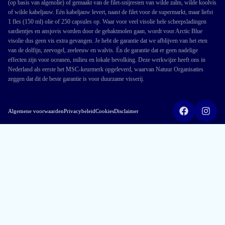
(op basis van algenolie) of gemaakt van de filet-snijresten van wilde zalm, wilde koolvis
of wilde kabeljauw. Eén kabeljauw levert, naast de filet voor de supermarkt, maar liefst
1 fles (150 ml) olie of 250 capsules op. Waar voor veel visolie hele scheepsladingen
sardientjes en ansjovis worden door de gehaktmolen gaan, wordt voor Arctic Blue
visolie dus geen vis extra gevangen. Je hebt de garantie dat we afblijven van het eten
van de dolfijn, zeevogel, zeeleeuw en walvis. Én de garantie dat er geen nadelige
effecten zijn voor oceanen, milieu en lokale bevolking. Deze werkwijze heeft ons in
Nederland als eerste het MSC-keurmerk opgeleverd, waarvan Natuur Organisaties
zeggen dat dit de beste garantie is voor duurzame visserij.
Algemene voorwaarden
Privacybeleid
Cookies
Disclaimer