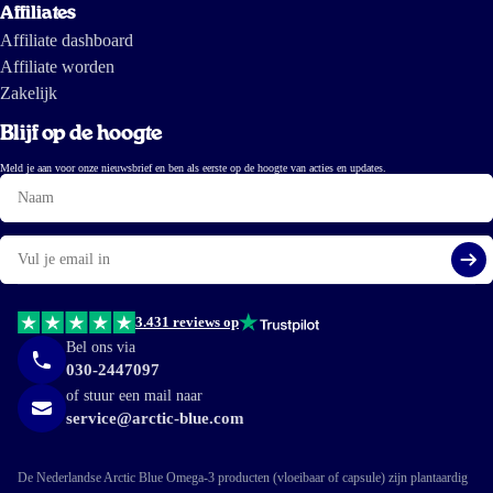
Affiliates
Affiliate dashboard
Affiliate worden
Zakelijk
Blijf op de hoogte
Meld je aan voor onze nieuwsbrief en ben als eerste op de hoogte van acties en updates.
Naam
E-
mail
Aa
3.431 reviews op
Bel ons via
030-2447097
of stuur een mail naar
service@arctic-blue.com
De Nederlandse Arctic Blue Omega-3 producten (vloeibaar of capsule) zijn plantaardig