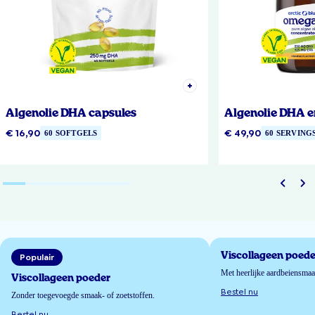
Algenolie DHA capsules
Algenolie DHA e
€ 16,90
€ 49,90
60 SOFTGELS
60 SERVING
Viscollageen poede
Populair
Met heerlijke aardbeiensma
Viscollageen poeder
Bestel nu
Zonder toegevoegde smaak- of zoetstoffen.
Bestel nu