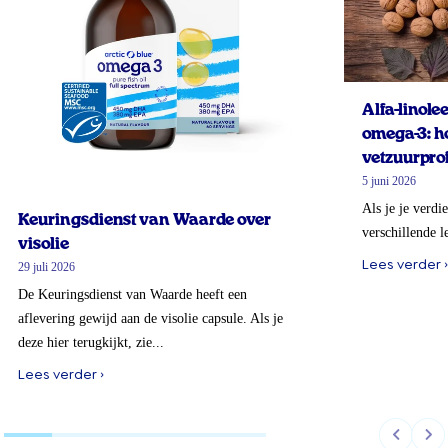
Alfa-linol
omega-3: ho
vetzuurprof
5 juni 2026
Als je je verdi
Keuringsdienst van Waarde over
verschillende l
visolie
Lees verder ›
29 juli 2026
De Keuringsdienst van Waarde heeft een
aflevering gewijd aan de visolie capsule. Als je
deze hier terugkijkt, zie...
Lees verder ›