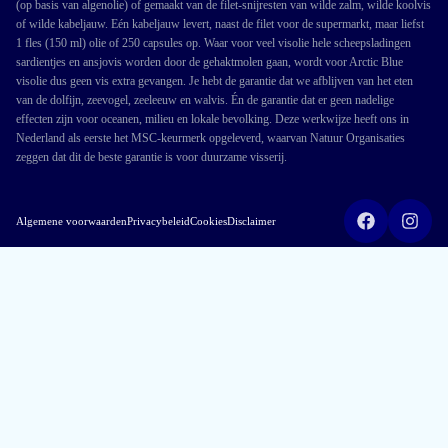
(op basis van algenolie) of gemaakt van de filet-snijresten van wilde zalm, wilde koolvis
of wilde kabeljauw. Eén kabeljauw levert, naast de filet voor de supermarkt, maar liefst
1 fles (150 ml) olie of 250 capsules op. Waar voor veel visolie hele scheepsladingen
sardientjes en ansjovis worden door de gehaktmolen gaan, wordt voor Arctic Blue
visolie dus geen vis extra gevangen. Je hebt de garantie dat we afblijven van het eten
van de dolfijn, zeevogel, zeeleeuw en walvis. Én de garantie dat er geen nadelige
effecten zijn voor oceanen, milieu en lokale bevolking. Deze werkwijze heeft ons in
Nederland als eerste het MSC-keurmerk opgeleverd, waarvan Natuur Organisaties
zeggen dat dit de beste garantie is voor duurzame visserij.
Algemene voorwaarden
Privacybeleid
Cookies
Disclaimer