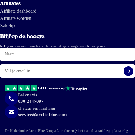
Affiliates
Affiliate dashboard
Affiliate worden
Zakelijk
Blijf op de hoogte
Meld je aan voor onze nieuwsbrief en ben als eerste op de hoogte van acties en updates.
Naam
E-
mail
Aa
3.431 reviews op
Bel ons via
030-2447097
of stuur een mail naar
service@arctic-blue.com
De Nederlandse Arctic Blue Omega-3 producten (vloeibaar of capsule) zijn plantaardig