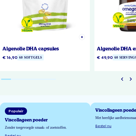
Algenolie DHA capsules
Algenolie DHA e
€ 16,90
€ 49,90
60 SOFTGELS
60 SERVING
Viscollageen poede
Populair
Met heerlijke aardbeiensma
Viscollageen poeder
Bestel nu
Zonder toegevoegde smaak- of zoetstoffen.
Bestel nu