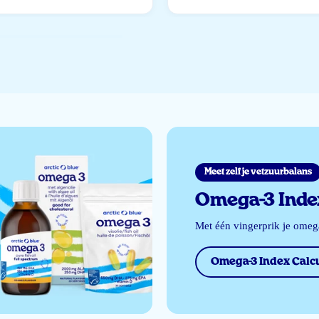
Meet zelf je vetzuurbalans
Omega-3 Index
Met één vingerprik je ome
Omega-3 Index Calcu