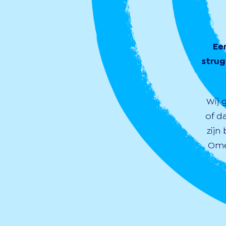
Ee
strug
Wij 
of d
zijn
Ome