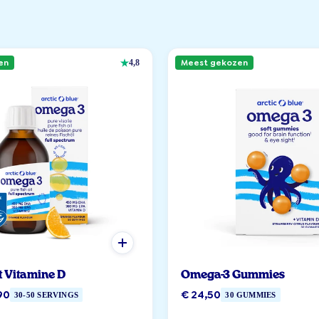
en
Meest gekozen
4,8
t Vitamine D
Omega-3 Gummies
90
€ 24,50
30-50 SERVINGS
30 GUMMIES