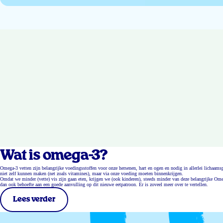
Wat is omega-3?
Omega-3 vetten zijn belangrijke voedingsstoffen voor onze hersenen, hart en ogen en nodig in allerlei lichaa
niet zelf kunnen maken (net zoals vitamines), maar via onze voeding moeten binnenkrijgen.
Omdat we minder (vette) vis zijn gaan eten, krijgen we (ook kinderen), steeds minder van deze belangrijke Ome
dan ook behoefte aan een goede aanvulling op dit nieuwe eetpatroon. Er is zoveel meer over te vertellen.
Lees verder