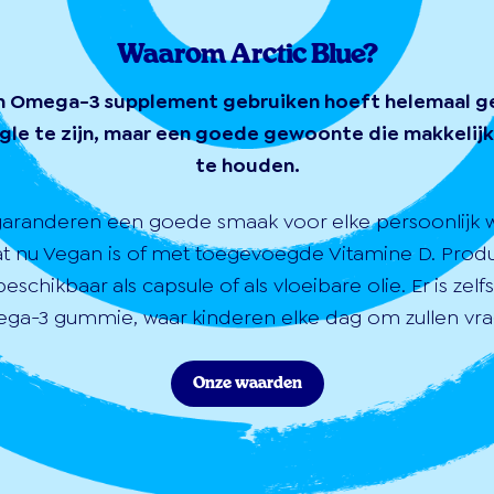
Waarom Arctic Blue?
n Omega-3 supplement gebruiken hoeft helemaal g
gle te zijn, maar een goede gewoonte die makkelijk 
te houden.
garanderen een goede smaak voor elke persoonlijk 
at nu Vegan is of met toegevoegde Vitamine D. Prod
 beschikbaar als capsule of als vloeibare olie. Er is zelf
ga-3 gummie, waar kinderen elke dag om zullen vra
Onze waarden