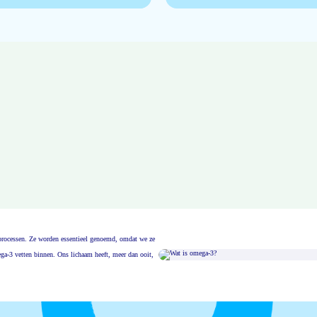
msprocessen. Ze worden essentieel genoemd, omdat we ze
ga-3 vetten binnen. Ons lichaam heeft, meer dan ooit,