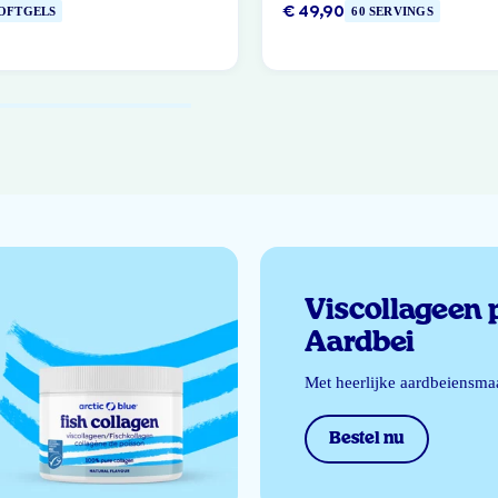
€ 49,90
SOFTGELS
60 SERVINGS
Viscollageen 
Aardbei
Met heerlijke aardbeiensma
Bestel nu