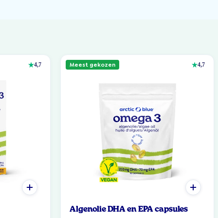
Meest gekozen
4,7
4,7
Algenolie DHA en EPA capsules