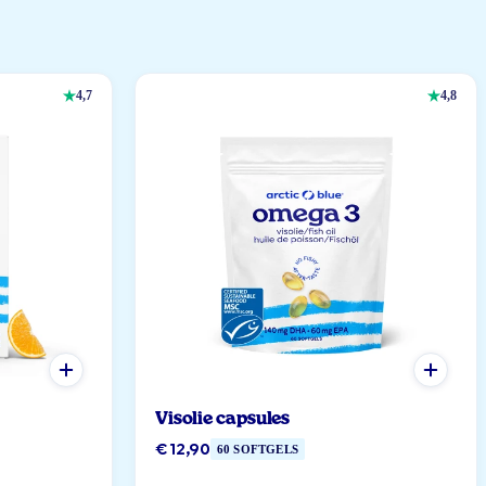
4,7
4,8
Visolie capsules
€ 12,90
60 SOFTGELS