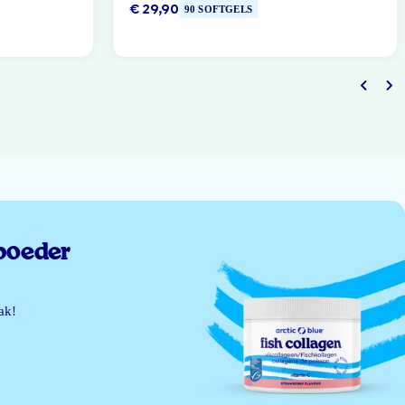
€ 29,90
90 SOFTGELS
poeder
ak!