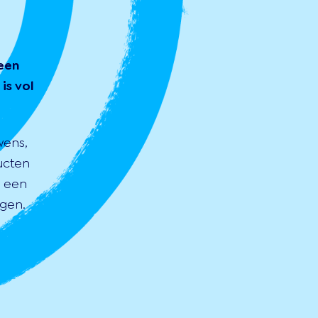
een
is vol
wens,
ucten
s een
gen.