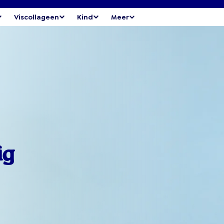
Viscollageen
Kind
Meer
ig