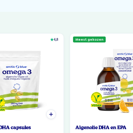
Meest gekozen
4,8
 DHA capsules
Algenolie DHA en EPA