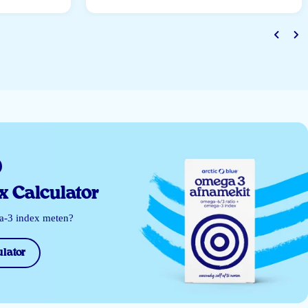
 Calculator
ga-3 index meten?
lator