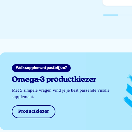
Welk supplement past bij jou?
Omega-3 productkiezer
Met 5 simpele vragen vind je je best passende visolie
supplement.
Productkiezer