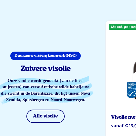
Meest gekoz
Duurzame visserij keurmerk (MSC)
Zuivere visolie
Onze visolie wordt gemaakt (van de filet-
snijresten) van verse Arctische wilde kabeljauw
die zwemt in de Barentszzee, dit ligt tussen Nova
Zembla, Spitsbergen en Noord-Noorwegen.
Alle visolie
Visolie me
vanaf € 19,