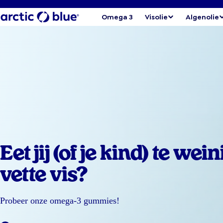
Omega 3
Visolie
Algenolie
Eet jij (of je kind) te wein
vette vis?
Probeer onze omega-3 gummies!