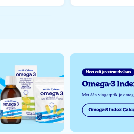
Meet zelf je vetzuurbalans
Omega-3 Index
Met één vingerprik je ome
Omega-3 Index Calcu