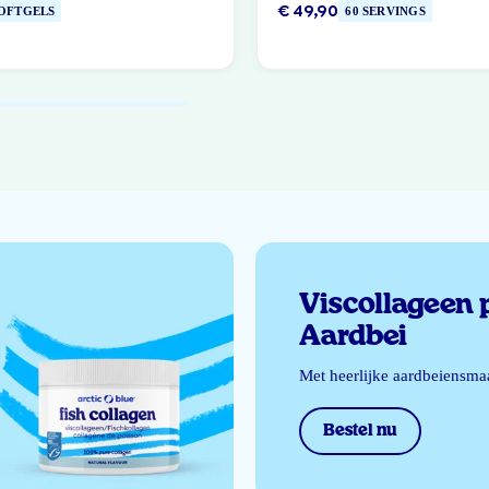
€ 49,90
SOFTGELS
60 SERVINGS
Viscollageen 
Aardbei
Met heerlijke aardbeiensma
Bestel nu