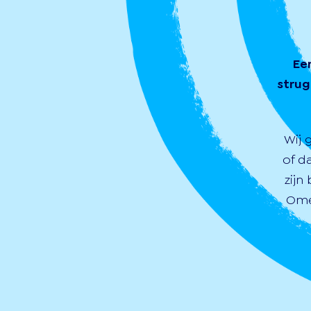
Ee
strug
Wij 
of d
zijn
Ome