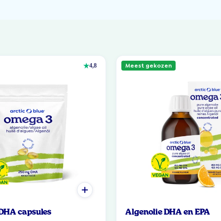
Meest gekozen
4,8
 DHA capsules
Algenolie DHA en EPA