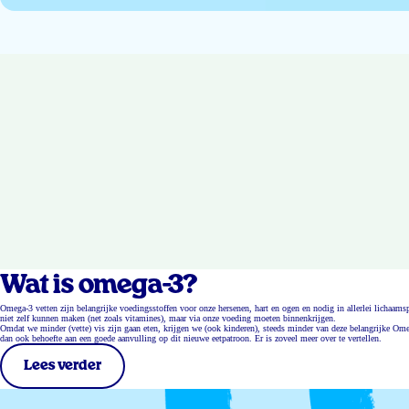
Wat is omega-3?
Omega-3 vetten zijn belangrijke voedingsstoffen voor onze hersenen, hart en ogen en nodig in allerlei lichaa
niet zelf kunnen maken (net zoals vitamines), maar via onze voeding moeten binnenkrijgen.
Omdat we minder (vette) vis zijn gaan eten, krijgen we (ook kinderen), steeds minder van deze belangrijke Ome
dan ook behoefte aan een goede aanvulling op dit nieuwe eetpatroon. Er is zoveel meer over te vertellen.
Lees verder