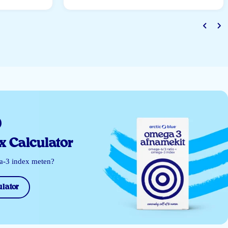
 Calculator
ga-3 index meten?
lator