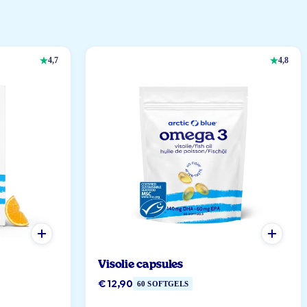
4,7
4,8
Visolie capsules
€ 12,90
60 SOFTGELS