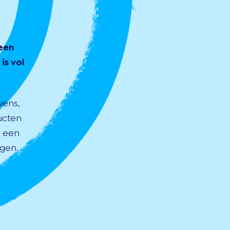
een
is vol
wens,
ucten
s een
gen.