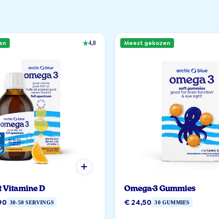
en
Meest gekozen
4,8
t Vitamine D
Omega-3 Gummies
90
€ 24,50
30-50 SERVINGS
30 GUMMIES