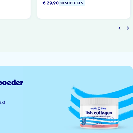
€ 29,90
90 SOFTGELS
poeder
ak!