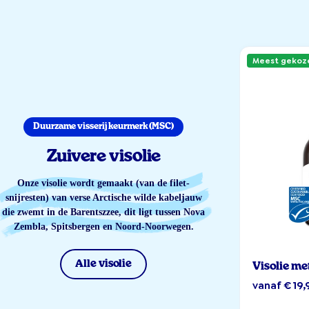
Meest gekoz
Duurzame visserij keurmerk (MSC)
Zuivere visolie
Onze visolie wordt gemaakt (van de filet-
snijresten) van verse Arctische wilde kabeljauw
die zwemt in de Barentszzee, dit ligt tussen Nova
Zembla, Spitsbergen en Noord-Noorwegen.
Alle visolie
Visolie me
vanaf € 19,