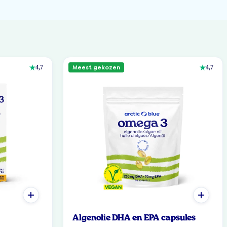
Meest gekozen
4,7
4,7
Algenolie DHA en EPA capsules