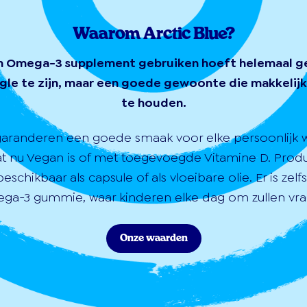
Waarom Arctic Blue?
n Omega-3 supplement gebruiken hoeft helemaal g
gle te zijn, maar een goede gewoonte die makkelijk 
te houden.
garanderen een goede smaak voor elke persoonlijk 
at nu Vegan is of met toegevoegde Vitamine D. Prod
 beschikbaar als capsule of als vloeibare olie. Er is zelf
ga-3 gummie, waar kinderen elke dag om zullen vra
Onze waarden