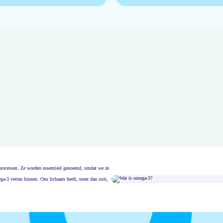
msprocessen. Ze worden essentieel genoemd, omdat we ze
ga-3 vetten binnen. Ons lichaam heeft, meer dan ooit,