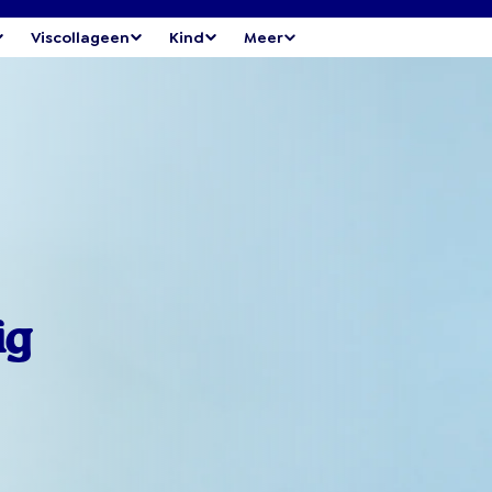
Viscollageen
Kind
Meer
ig