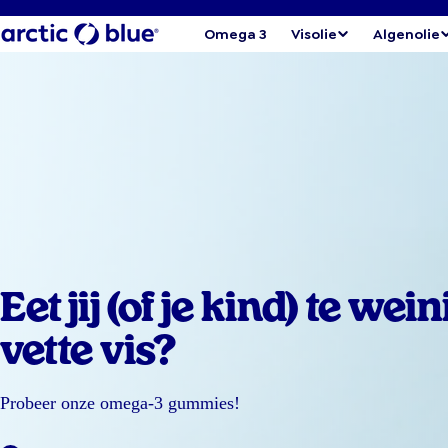
Omega 3
Visolie
Algenolie
Eet jij (of je kind) te wein
vette vis?
Probeer onze omega-3 gummies!