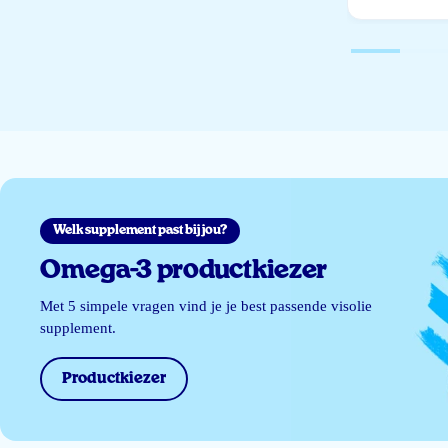
Welk supplement past bij jou?
Omega-3 productkiezer
Met 5 simpele vragen vind je je best passende visolie
supplement.
Productkiezer