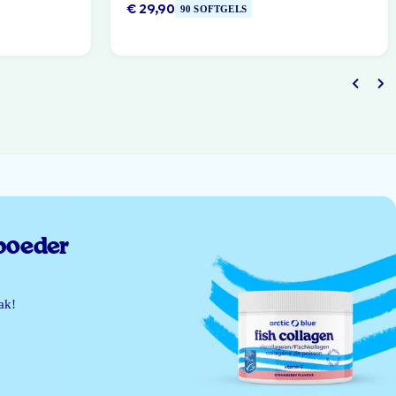
€ 29,90
90 SOFTGELS
poeder
ak!