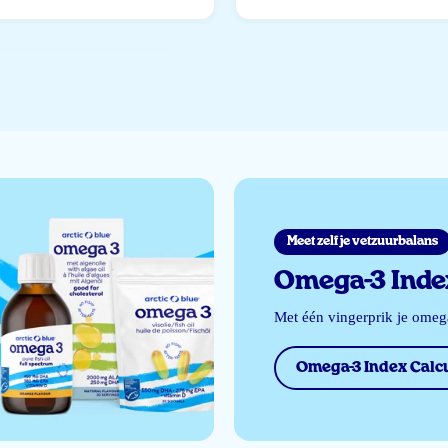
Meet zelf je vetzuurbalans
Omega-3 Index
Met één vingerprik je ome
Omega-3 Index Calcu