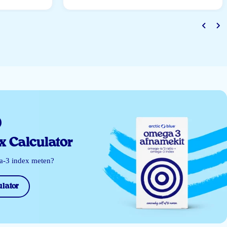
 Calculator
ga-3 index meten?
lator