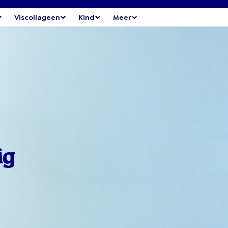
Viscollageen
Kind
Meer
ig