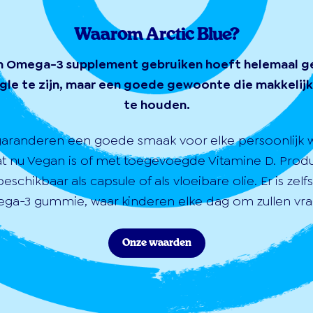
Waarom Arctic Blue?
n Omega-3 supplement gebruiken hoeft helemaal g
gle te zijn, maar een goede gewoonte die makkelijk 
te houden.
garanderen een goede smaak voor elke persoonlijk 
at nu Vegan is of met toegevoegde Vitamine D. Prod
 beschikbaar als capsule of als vloeibare olie. Er is zelf
ga-3 gummie, waar kinderen elke dag om zullen vra
Onze waarden