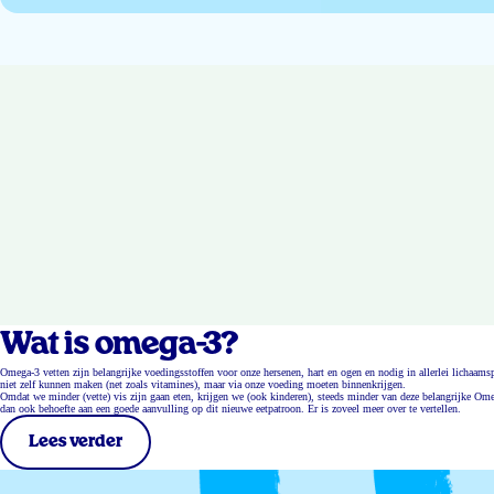
Wat is omega-3?
Omega-3 vetten zijn belangrijke voedingsstoffen voor onze hersenen, hart en ogen en nodig in allerlei lichaa
niet zelf kunnen maken (net zoals vitamines), maar via onze voeding moeten binnenkrijgen.
Omdat we minder (vette) vis zijn gaan eten, krijgen we (ook kinderen), steeds minder van deze belangrijke Ome
dan ook behoefte aan een goede aanvulling op dit nieuwe eetpatroon. Er is zoveel meer over te vertellen.
Lees verder