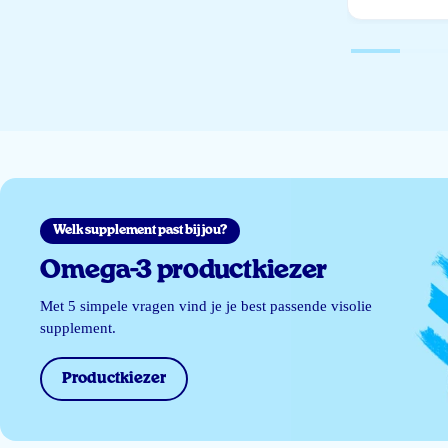
Welk supplement past bij jou?
Omega-3 productkiezer
Met 5 simpele vragen vind je je best passende visolie
supplement.
Productkiezer