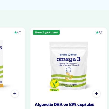
Meest gekozen
4,7
4,7
Algenolie DHA en EPA capsules