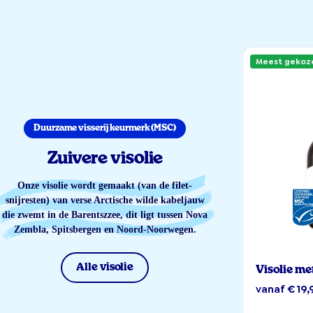
Meest gekoz
Duurzame visserij keurmerk (MSC)
Zuivere visolie
Onze visolie wordt gemaakt (van de filet-
snijresten) van verse Arctische wilde kabeljauw
die zwemt in de Barentszzee, dit ligt tussen Nova
Zembla, Spitsbergen en Noord-Noorwegen.
Alle visolie
Visolie me
vanaf € 19,