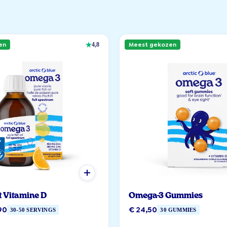
en
Meest gekozen
4,8
t Vitamine D
Omega-3 Gummies
90
€ 24,50
30-50 SERVINGS
30 GUMMIES