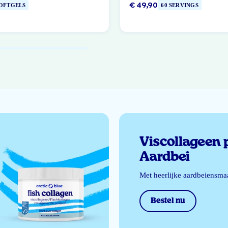
€ 49,90
SOFTGELS
60 SERVINGS
Viscollageen 
Aardbei
Met heerlijke aardbeiensma
Bestel nu