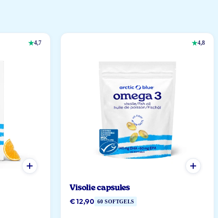
4,7
4,8
Visolie capsules
€ 12,90
60 SOFTGELS