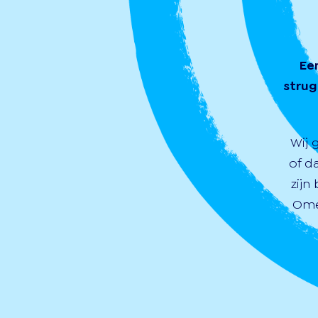
Ee
strug
Wij 
of d
zijn
Ome