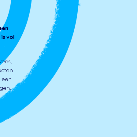
een
is vol
wens,
ucten
s een
gen.