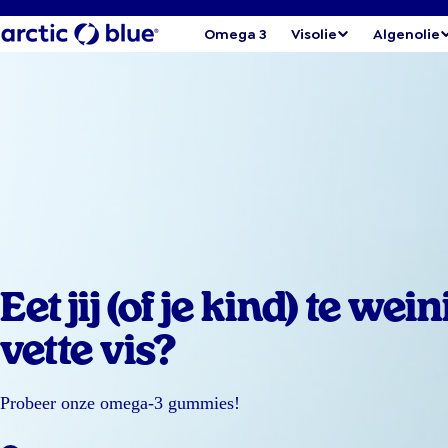
Omega 3
Visolie
Algenolie
Eet jij (of je kind) te wein
vette vis?
Probeer onze omega-3 gummies!