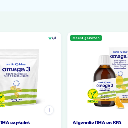
Meest gekozen
4,8
 DHA capsules
Algenolie DHA en EPA