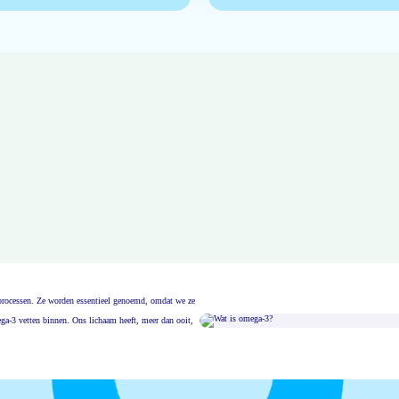
msprocessen. Ze worden essentieel genoemd, omdat we ze
ga-3 vetten binnen. Ons lichaam heeft, meer dan ooit,