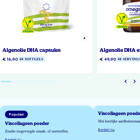
Algenolie DHA capsules
Algenolie DHA e
€ 16,90
€ 49,90
60 SOFTGELS
60 SERVING
Viscollageen poede
Populair
Met heerlijke aardbeiensma
Viscollageen poeder
Bestel nu
Zonder toegevoegde smaak- of zoetstoffen.
Bestel nu