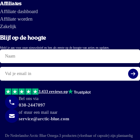
Affiliates
Affiliate dashboard
Affiliate worden
Zakelijk
Blijf op de hoogte
Meld je aan voor onze nieuwsbrief en ben als eerste op de hoogte van acties en updates.
Naam
E-
mail
Aa
3.433 reviews op
Bel ons via
030-2447097
of stuur een mail naar
service@arctic-blue.com
De Nederlandse Arctic Blue Omega-3 producten (vloeibaar of capsule) zijn plantaardig