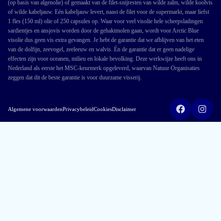
(op basis van algenolie) of gemaakt van de filet-snijresten van wilde zalm, wilde koolvis
of wilde kabeljauw. Eén kabeljauw levert, naast de filet voor de supermarkt, maar liefst
1 fles (150 ml) olie of 250 capsules op. Waar voor veel visolie hele scheepsladingen
sardientjes en ansjovis worden door de gehaktmolen gaan, wordt voor Arctic Blue
visolie dus geen vis extra gevangen. Je hebt de garantie dat we afblijven van het eten
van de dolfijn, zeevogel, zeeleeuw en walvis. Én de garantie dat er geen nadelige
effecten zijn voor oceanen, milieu en lokale bevolking. Deze werkwijze heeft ons in
Nederland als eerste het MSC-keurmerk opgeleverd, waarvan Natuur Organisaties
zeggen dat dit de beste garantie is voor duurzame visserij.
Algemene voorwaarden
Privacybeleid
Cookies
Disclaimer