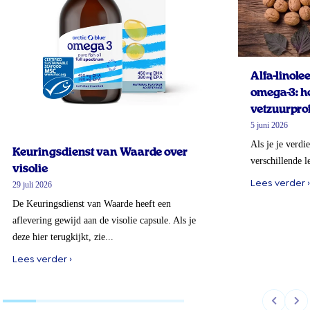
Alfa-linol
omega-3: ho
vetzuurprof
5 juni 2026
Als je je verdi
Keuringsdienst van Waarde over
verschillende l
visolie
Lees verder ›
29 juli 2026
De Keuringsdienst van Waarde heeft een
aflevering gewijd aan de visolie capsule. Als je
deze hier terugkijkt, zie...
Lees verder ›