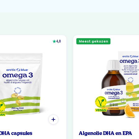
Meest gekozen
4,8
 DHA capsules
Algenolie DHA en EPA