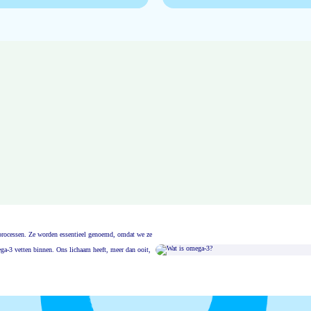
msprocessen. Ze worden essentieel genoemd, omdat we ze
ga-3 vetten binnen. Ons lichaam heeft, meer dan ooit,