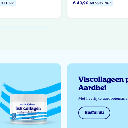
€ 49,90
SOFTGELS
60 SERVINGS
Viscollageen 
Aardbei
Met heerlijke aardbeiensma
Bestel nu