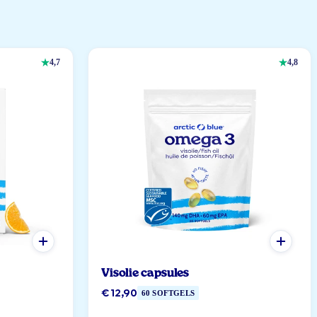
4,7
4,8
Visolie capsules
€ 12,90
60 SOFTGELS