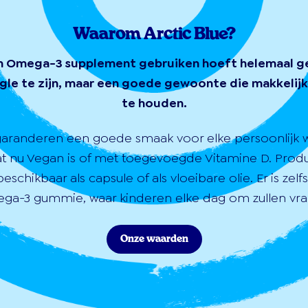
Waarom Arctic Blue?
n Omega-3 supplement gebruiken hoeft helemaal g
gle te zijn, maar een goede gewoonte die makkelijk 
te houden.
garanderen een goede smaak voor elke persoonlijk 
at nu Vegan is of met toegevoegde Vitamine D. Prod
 beschikbaar als capsule of als vloeibare olie. Er is zelf
ga-3 gummie, waar kinderen elke dag om zullen vra
Onze waarden