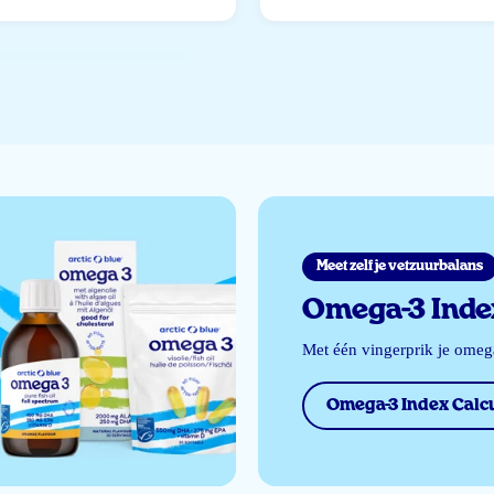
Meet zelf je vetzuurbalans
Omega-3 Index
Met één vingerprik je ome
Omega-3 Index Calcu