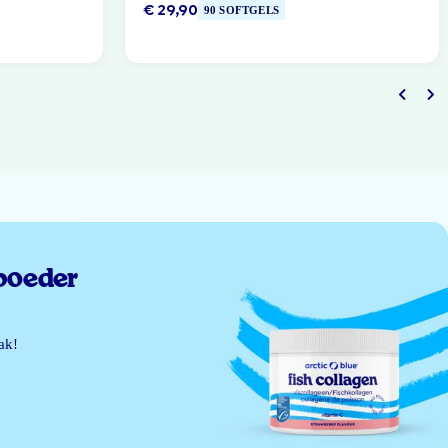
€ 29,90
90 SOFTGELS
poeder
ak!