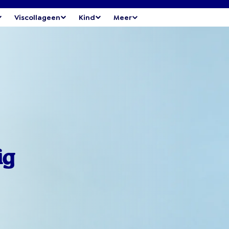
Viscollageen
Kind
Meer
ig