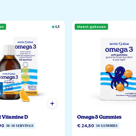
en
Meest gekozen
4,8
t Vitamine D
Omega-3 Gummies
90
€ 24,50
30-50 SERVINGS
30 GUMMIES