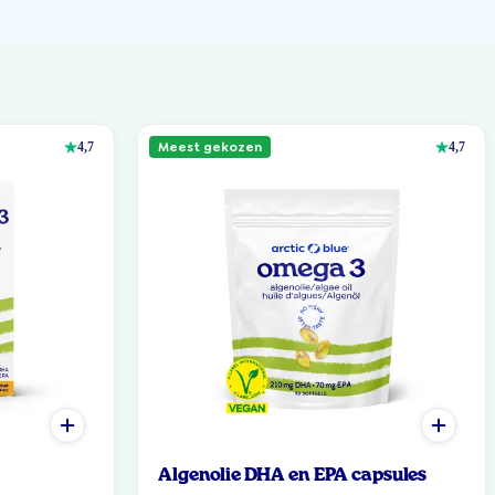
Meest gekozen
4,7
4,7
Algenolie DHA en EPA capsules