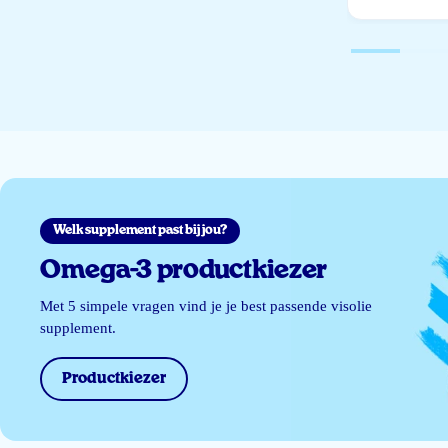
Welk supplement past bij jou?
Omega-3 productkiezer
Met 5 simpele vragen vind je je best passende visolie
supplement.
Productkiezer