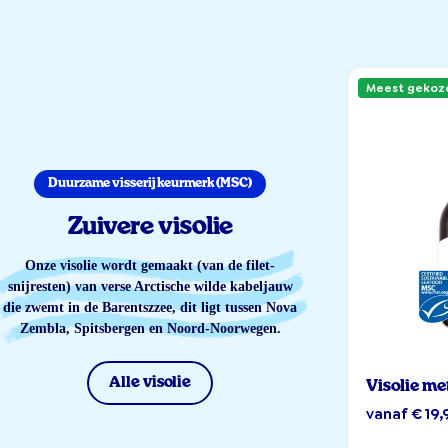
Meest gekoz
Duurzame visserij keurmerk (MSC)
Zuivere visolie
Onze visolie wordt gemaakt (van de filet-
snijresten) van verse Arctische wilde kabeljauw
die zwemt in de Barentszzee, dit ligt tussen Nova
Zembla, Spitsbergen en Noord-Noorwegen.
Alle visolie
Visolie me
vanaf € 19,