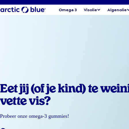
Omega 3
Visolie
Algenolie
Eet jij (of je kind) te wein
vette vis?
Probeer onze omega-3 gummies!