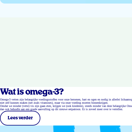
Wat is omega-3?
Omega-3 vetten zijn belangrijke voedingsstoffen voor onze hersenen, hart en ogen en nodig in allerlei lichaa
niet zelf kunnen maken (net zoals vitamines), maar via onze voeding moeten binnenkrijgen.
Omdat we minder (vette) vis zijn gaan eten, krijgen we (ook kinderen), steeds minder van deze belangrijke Ome
dan ook behoefte aan een goede aanvulling op dit nieuwe eetpatroon. Er is zoveel meer over te vertellen.
Lees verder