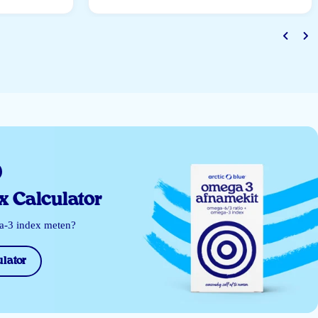
 Calculator
ga-3 index meten?
lator