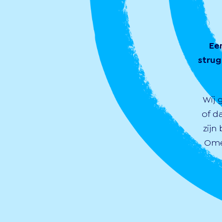
Ee
strug
Wij 
of d
zijn
Ome