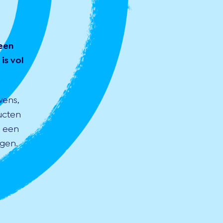
een
is vol
wens,
ucten
s een
gen.